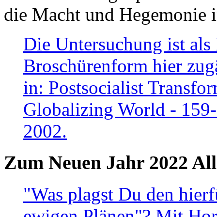
die Macht und Hegemonie in
Die Untersuchung ist als 
Broschürenform hier zugä
in: Postsocialist Transfo
Globalizing World - 159
2002.
Zum Neuen Jahr 2022 All
"Was plagst Du den hierf
ewigen Plänen"? Mit Hora