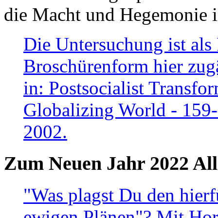
die Macht und Hegemonie in
Die Untersuchung ist als 
Broschürenform hier zugä
in: Postsocialist Transfo
Globalizing World - 159
2002.
Zum Neuen Jahr 2022 All
"Was plagst Du den hierf
ewigen Plänen"? Mit Hora