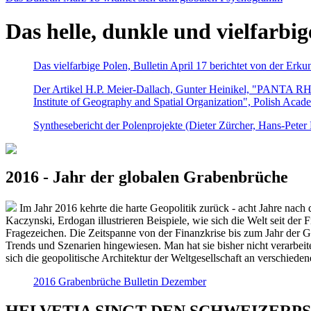
Das helle, dunkle und vielfarbig
Das vielfarbige Polen, Bulletin April 17 berichtet von der Erk
Der Artikel H.P. Meier-Dallach, Gunter Heinikel, "PANTA RHEI
Institute of Geography and Spatial Organization", Polish Acad
Synthesebericht der Polenprojekte (Dieter Zürcher, Hans-Pete
2016 - Jahr der globalen Grabenbrüche
Im Jahr 2016 kehrte die harte Geopolitik zurück - acht Jahre nach 
Kaczynski, Erdogan illustrieren Beispiele, wie sich die Welt seit der
Fragezeichen. Die Zeitspanne von der Finanzkrise bis zum Jahr der Gr
Trends und Szenarien hingewiesen. Man hat sie bisher nicht verarbe
sich die geopolitische Architektur der Weltgesellschaft an verschiede
2016 Grabenbrüche Bulletin Dezember
HELVETIA SINGT DEN SCHWEIZERPSALM 2