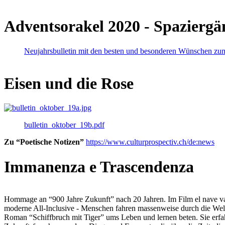
Adventsorakel 2020 - Spaziergä
Neujahrsbulletin mit den besten und besonderen Wünschen zu
Eisen und die Rose
bulletin_oktober_19b.pdf
Zu “Poetische Notizen”
https://www.culturprospectiv.ch/de:news
Immanenza e Trascendenza
Hommage an “900 Jahre Zukunft” nach 20 Jahren. Im Film el nave va lies
moderne All-Inclusive - Menschen fahren massenweise durch die Weltm
Roman “Schiffbruch mit Tiger” ums Leben und lernen beten. Sie erfah