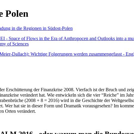
e Polen
undung in die Regionen in Südost-Polen
 - Space of Flows in the Era of Anthropocen and Outlooks into a mult
emy of Sciences
r Meier-Dallach): Wichtige Folgerungen werden zusammengefasst - Engl
der Erschütterung der Finanzkrise 2008. Vierfach ist der Bruch und zeig
 Finanzkrise verändert hat. Wie entwickeln sich die vier “Reiche” im J
abenbrüche (2008 + 8 = 2016) wird in die Geschichte der Weltgesellsch
itet. Wer hat sie in dieser Form und Dramatik vorausgesehen? Im komm
nen Orten verändert.
016 - oder warum man die Bundesverfa