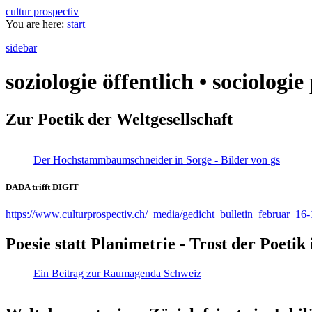
cultur prospectiv
You are here:
start
sidebar
soziologie öffentlich • sociologi
Zur Poetik der Weltgesellschaft
Der Hochstammbaumschneider in Sorge - Bilder von gs
DADA trifft DIGIT
https://www.culturprospectiv.ch/_media/gedicht_bulletin_februar_16-
Poesie statt Planimetrie - Trost der Poeti
Ein Beitrag zur Raumagenda Schweiz