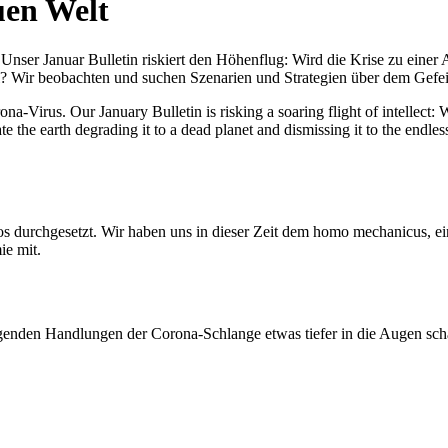
uen Welt
nser Januar Bulletin riskiert den Höhenflug: Wird die Krise zu einer 
All? Wir beobachten und suchen Szenarien und Strategien über dem Ge
-Virus. Our January Bulletin is risking a soaring flight of intellect: Wi
te the earth degrading it to a dead planet and dismissing it to the endl
os durchgesetzt. Wir haben uns in dieser Zeit dem homo mechanicus, e
ie mit.
genden Handlungen der Corona-Schlange etwas tiefer in die Augen sc