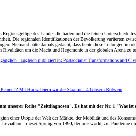
as Regionsgefüge des Landes die harten und die feinen Unterschiede fes
hrheit. Die regionalen Identifikationen der Bevölkerung variierten zwi
ngen. Niemand hätte damals gedacht, dass heute diese Teilungen im uk
 den Rivalitäten um die Macht und Hegemonie in der globalen Arena zu t
änglich - zugleich publiziert in: Postsocialist Transformations and Ci
Plänen"? Mit Horaz feiern wir die Stoa mit 14 Gläsern Rotwein
läum unserer Reihe "Zeitdiagnosen". Es hat mit der Nr. 1 "Was ist
eginn einer Utopie der Welt der Märkte, der Mobilität und des Konsu
viathan – dieser Sprung von 1990, der one-world, zur Pandemie und i