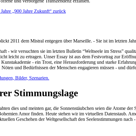
e offene und verborgene Transzendenz erzählen.
0 Jahre „900 Jahre Zukunft“ zurück
lickt 2011 dem Mistral entgegen über Marseille. - Sie ist im letzten J
ft - wir versuchten sie im letzten Bulletin “Weltseele im Stress” qual
nicht leicht zu ertragen. Unser Essay ist aus dem Festvortrag zur Eröf
 Kunstakademie - ein Trost, eine Herausforderung und starke Erfahrun
en Nöten und Bedürfnissen der Menschen engagieren müssen - und dürf
dungen, Bilder, Szenarien.
ihrer Stimmungslage
ejahten dies und meinten gar, die Sonnenstäubchen seien die Atome der
n Bohemien Amor finden. Heute stehen wir im virtuellen Datenstaub. Am
aktuellen Geschehen der Weltgesellschaft den Seelenstimmungen nach - 