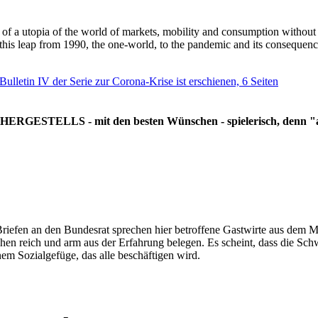
g of a utopia of the world of markets, mobility and consumption withou
 this leap from 1990, the one-world, to the pandemic and its consequenc
 Bulletin IV der Serie zur Corona-Krise ist erschienen, 6 Seiten
RGESTELLS - mit den besten Wünschen - spielerisch, denn "all
Briefen an den Bundesrat sprechen hier betroffene Gastwirte aus dem Mi
hen reich und arm aus der Erfahrung belegen. Es scheint, dass die Sc
nem Sozialgefüge, das alle beschäftigen wird.