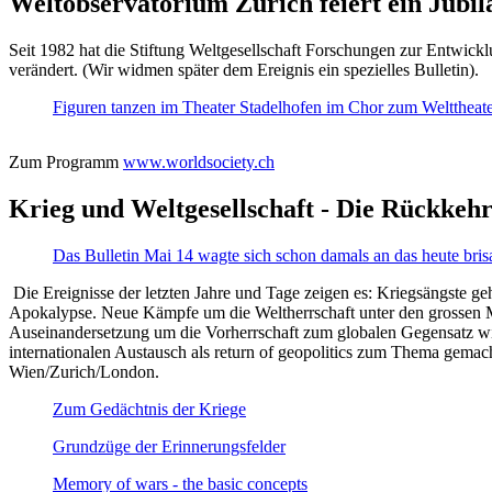
Weltobservatorium Zürich feiert ein Jubi
Seit 1982 hat die Stiftung Weltgesellschaft Forschungen zur Entwicklu
verändert. (Wir widmen später dem Ereignis ein spezielles Bulletin).
Figuren tanzen im Theater Stadelhofen im Chor zum Welttheater:
Zum Programm
www.worldsociety.ch
Krieg und Weltgesellschaft - Die Rückkehr
Das Bulletin Mai 14 wagte sich schon damals an das heute bris
Die Ereignisse der letzten Jahre und Tage zeigen es: Kriegsängste geh
Apokalypse. Neue Kämpfe um die Weltherrschaft unter den grossen Mäch
Auseinandersetzung um die Vorherrschaft zum globalen Gegensatz wir
internationalen Austausch als return of geopolitics zum Thema gemacht
Wien/Zurich/London.
Zum Gedächtnis der Kriege
Grundzüge der Erinnerungsfelder
Memory of wars - the basic concepts