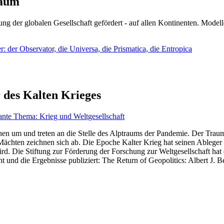
läum
ng der globalen Gesellschaft gefördert - auf allen Kontinenten. Modelle
 der Observator, die Universa, die Prismatica, die Entropica
 des Kalten Krieges
ante Thema: Krieg und Weltgesellschaft
en um und treten an die Stelle des Alptraums der Pandemie. Der Traum v
ten zeichnen sich ab. Die Epoche Kalter Krieg hat seinen Ableger bis 
d. Die Stiftung zur Förderung der Forschung zur Weltgesellschaft hat
 und die Ergebnisse publiziert: The Return of Geopolitics: Albert J. Be