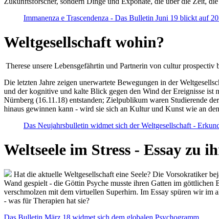
Zukunftsforscher, sondern Dinge und Exponate, die über die Zeit, di
Immanenza e Trascendenza - Das Bulletin Juni 19 blickt auf 2
Weltgesellschaft wohin?
Therese unsere Lebensgefährtin und Partnerin von cultur prospectiv b
Die letzten Jahre zeigen unerwartete Bewegungen in der Weltgesellscha
und der kognitive und kalte Blick gegen den Wind der Ereignisse ist 
Nürnberg (16.11.18) entstanden; Zielpublikum waren Studierende der
hinaus gewinnen kann - wird sie sich an Kultur und Kunst wie an d
Das Neujahrsbulletin widmet sich der Weltgesellschaft - Erkun
Weltseele im Stress - Essay zu 
Hat die aktuelle Weltgesellschaft eine Seele? Die Vorsokratiker b
Wand gespielt - die Göttin Psyche musste ihren Gatten im göttliche
verschmolzen mit dem virtuellen Superhirn. Im Essay spüren wir im 
- was für Therapien hat sie?
Das Bulletin März 18 widmet sich dem globalen Psychogramm