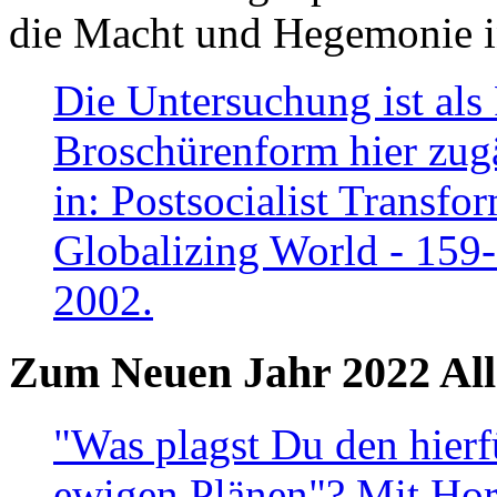
die Macht und Hegemonie in
Die Untersuchung ist als 
Broschürenform hier zugä
in: Postsocialist Transfo
Globalizing World - 159
2002.
Zum Neuen Jahr 2022 All
"Was plagst Du den hierf
ewigen Plänen"? Mit Hora