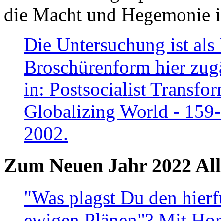
die Macht und Hegemonie in
Die Untersuchung ist als 
Broschürenform hier zugä
in: Postsocialist Transfo
Globalizing World - 159
2002.
Zum Neuen Jahr 2022 All
"Was plagst Du den hierf
ewigen Plänen"? Mit Hora