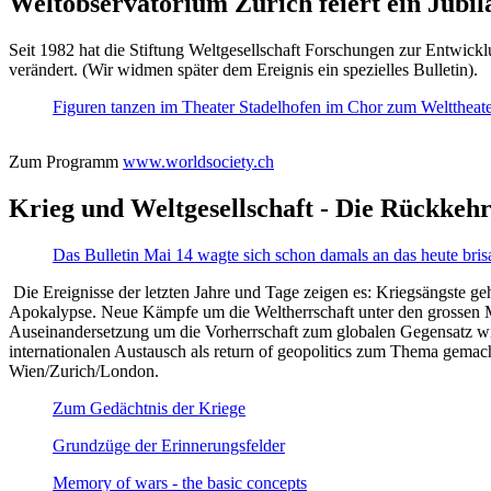
Weltobservatorium Zürich feiert ein Jubi
Seit 1982 hat die Stiftung Weltgesellschaft Forschungen zur Entwicklu
verändert. (Wir widmen später dem Ereignis ein spezielles Bulletin).
Figuren tanzen im Theater Stadelhofen im Chor zum Welttheater:
Zum Programm
www.worldsociety.ch
Krieg und Weltgesellschaft - Die Rückkehr
Das Bulletin Mai 14 wagte sich schon damals an das heute bris
Die Ereignisse der letzten Jahre und Tage zeigen es: Kriegsängste geh
Apokalypse. Neue Kämpfe um die Weltherrschaft unter den grossen Mäch
Auseinandersetzung um die Vorherrschaft zum globalen Gegensatz wir
internationalen Austausch als return of geopolitics zum Thema gemacht
Wien/Zurich/London.
Zum Gedächtnis der Kriege
Grundzüge der Erinnerungsfelder
Memory of wars - the basic concepts