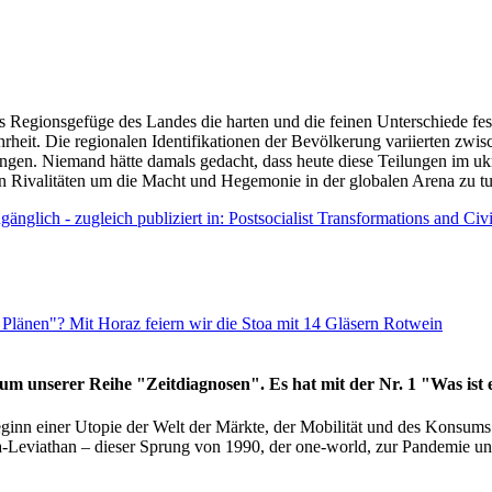
as Regionsgefüge des Landes die harten und die feinen Unterschiede fes
hrheit. Die regionalen Identifikationen der Bevölkerung variierten zwi
ngen. Niemand hätte damals gedacht, dass heute diese Teilungen im uk
 den Rivalitäten um die Macht und Hegemonie in der globalen Arena zu t
änglich - zugleich publiziert in: Postsocialist Transformations and Ci
Plänen"? Mit Horaz feiern wir die Stoa mit 14 Gläsern Rotwein
läum unserer Reihe "Zeitdiagnosen". Es hat mit der Nr. 1 "Was ist
eginn einer Utopie der Welt der Märkte, der Mobilität und des Konsu
viathan – dieser Sprung von 1990, der one-world, zur Pandemie und i