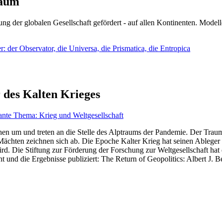
läum
ng der globalen Gesellschaft gefördert - auf allen Kontinenten. Modelle
 der Observator, die Universa, die Prismatica, die Entropica
 des Kalten Krieges
ante Thema: Krieg und Weltgesellschaft
en um und treten an die Stelle des Alptraums der Pandemie. Der Traum v
ten zeichnen sich ab. Die Epoche Kalter Krieg hat seinen Ableger bis 
d. Die Stiftung zur Förderung der Forschung zur Weltgesellschaft hat
 und die Ergebnisse publiziert: The Return of Geopolitics: Albert J. Be