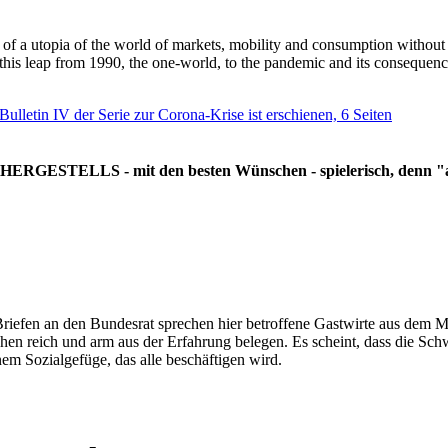
g of a utopia of the world of markets, mobility and consumption withou
 this leap from 1990, the one-world, to the pandemic and its consequenc
 Bulletin IV der Serie zur Corona-Krise ist erschienen, 6 Seiten
RGESTELLS - mit den besten Wünschen - spielerisch, denn "all
Briefen an den Bundesrat sprechen hier betroffene Gastwirte aus dem Mi
hen reich und arm aus der Erfahrung belegen. Es scheint, dass die Sc
nem Sozialgefüge, das alle beschäftigen wird.