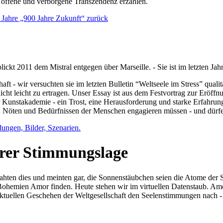
e offene und verborgene Transzendenz erzählen.
0 Jahre „900 Jahre Zukunft“ zurück
lickt 2011 dem Mistral entgegen über Marseille. - Sie ist im letzten J
ft - wir versuchten sie im letzten Bulletin “Weltseele im Stress” qual
nicht leicht zu ertragen. Unser Essay ist aus dem Festvortrag zur Eröf
 Kunstakademie - ein Trost, eine Herausforderung und starke Erfahrun
en Nöten und Bedürfnissen der Menschen engagieren müssen - und dürf
dungen, Bilder, Szenarien.
ihrer Stimmungslage
ejahten dies und meinten gar, die Sonnenstäubchen seien die Atome der
n Bohemien Amor finden. Heute stehen wir im virtuellen Datenstaub. Am
aktuellen Geschehen der Weltgesellschaft den Seelenstimmungen nach - 