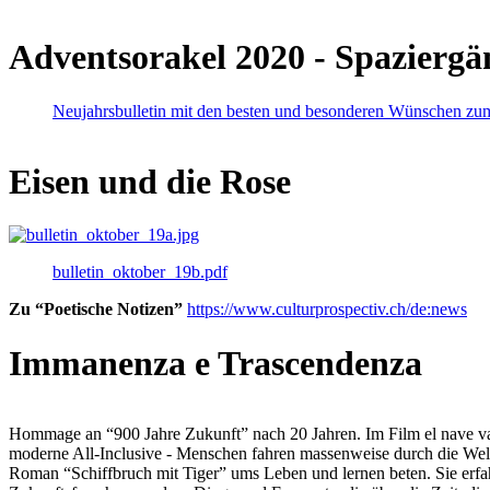
Adventsorakel 2020 - Spaziergä
Neujahrsbulletin mit den besten und besonderen Wünschen zu
Eisen und die Rose
bulletin_oktober_19b.pdf
Zu “Poetische Notizen”
https://www.culturprospectiv.ch/de:news
Immanenza e Trascendenza
Hommage an “900 Jahre Zukunft” nach 20 Jahren. Im Film el nave va lies
moderne All-Inclusive - Menschen fahren massenweise durch die Weltm
Roman “Schiffbruch mit Tiger” ums Leben und lernen beten. Sie erfah