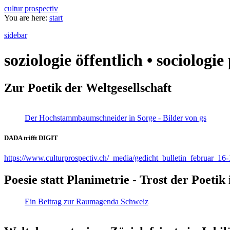
cultur prospectiv
You are here:
start
sidebar
soziologie öffentlich • sociologi
Zur Poetik der Weltgesellschaft
Der Hochstammbaumschneider in Sorge - Bilder von gs
DADA trifft DIGIT
https://www.culturprospectiv.ch/_media/gedicht_bulletin_februar_16-
Poesie statt Planimetrie - Trost der Poeti
Ein Beitrag zur Raumagenda Schweiz