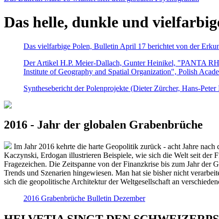
Das helle, dunkle und vielfarbig
Das vielfarbige Polen, Bulletin April 17 berichtet von der Erk
Der Artikel H.P. Meier-Dallach, Gunter Heinikel, "PANTA RHEI
Institute of Geography and Spatial Organization", Polish Acad
Synthesebericht der Polenprojekte (Dieter Zürcher, Hans-Pete
2016 - Jahr der globalen Grabenbrüche
Im Jahr 2016 kehrte die harte Geopolitik zurück - acht Jahre nach 
Kaczynski, Erdogan illustrieren Beispiele, wie sich die Welt seit der
Fragezeichen. Die Zeitspanne von der Finanzkrise bis zum Jahr der Gr
Trends und Szenarien hingewiesen. Man hat sie bisher nicht verarbe
sich die geopolitische Architektur der Weltgesellschaft an verschiede
2016 Grabenbrüche Bulletin Dezember
HELVETIA SINGT DEN SCHWEIZERPSALM 2