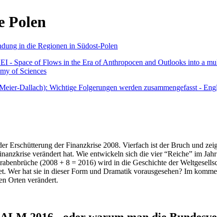
e Polen
undung in die Regionen in Südost-Polen
 - Space of Flows in the Era of Anthropocen and Outlooks into a mult
emy of Sciences
r Meier-Dallach): Wichtige Folgerungen werden zusammengefasst - Engl
der Erschütterung der Finanzkrise 2008. Vierfach ist der Bruch und zeig
 Finanzkrise verändert hat. Wie entwickeln sich die vier “Reiche” im J
abenbrüche (2008 + 8 = 2016) wird in die Geschichte der Weltgesellsch
itet. Wer hat sie in dieser Form und Dramatik vorausgesehen? Im komm
nen Orten verändert.
016 - oder warum man die Bundesverfa