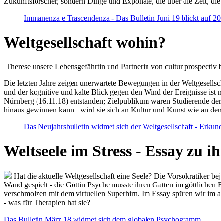
Zukunftsforscher, sondern Dinge und Exponate, die über die Zeit, di
Immanenza e Trascendenza - Das Bulletin Juni 19 blickt auf 2
Weltgesellschaft wohin?
Therese unsere Lebensgefährtin und Partnerin von cultur prospectiv b
Die letzten Jahre zeigen unerwartete Bewegungen in der Weltgesellscha
und der kognitive und kalte Blick gegen den Wind der Ereignisse ist 
Nürnberg (16.11.18) entstanden; Zielpublikum waren Studierende der
hinaus gewinnen kann - wird sie sich an Kultur und Kunst wie an d
Das Neujahrsbulletin widmet sich der Weltgesellschaft - Erkun
Weltseele im Stress - Essay zu 
Hat die aktuelle Weltgesellschaft eine Seele? Die Vorsokratiker b
Wand gespielt - die Göttin Psyche musste ihren Gatten im göttliche
verschmolzen mit dem virtuellen Superhirn. Im Essay spüren wir im 
- was für Therapien hat sie?
Das Bulletin März 18 widmet sich dem globalen Psychogramm