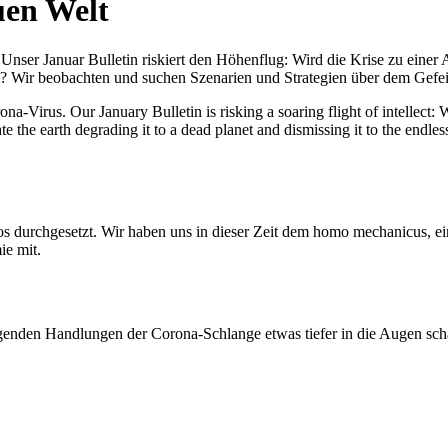
uen Welt
nser Januar Bulletin riskiert den Höhenflug: Wird die Krise zu einer 
All? Wir beobachten und suchen Szenarien und Strategien über dem Ge
-Virus. Our January Bulletin is risking a soaring flight of intellect: Wi
te the earth degrading it to a dead planet and dismissing it to the endl
os durchgesetzt. Wir haben uns in dieser Zeit dem homo mechanicus, e
ie mit.
genden Handlungen der Corona-Schlange etwas tiefer in die Augen sc