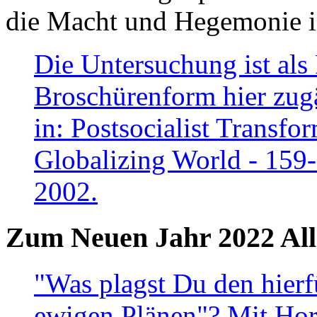
die Macht und Hegemonie in
Die Untersuchung ist als 
Broschürenform hier zugä
in: Postsocialist Transfo
Globalizing World - 159
2002.
Zum Neuen Jahr 2022 All
"Was plagst Du den hierf
ewigen Plänen"? Mit Hora