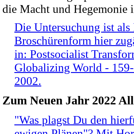
die Macht und Hegemonie in
Die Untersuchung ist als 
Broschürenform hier zugä
in: Postsocialist Transfo
Globalizing World - 159
2002.
Zum Neuen Jahr 2022 All
"Was plagst Du den hierf
ewigen Plänen"? Mit Hora