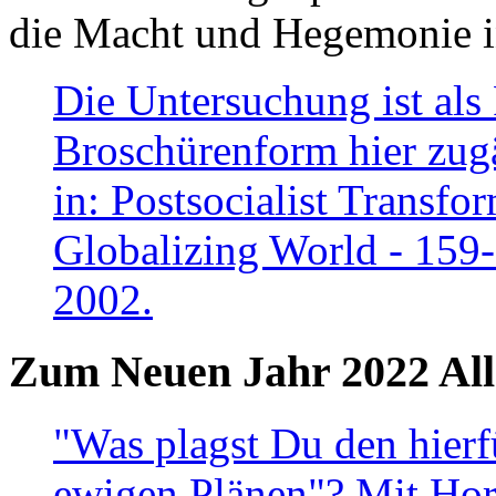
die Macht und Hegemonie in
Die Untersuchung ist als 
Broschürenform hier zugä
in: Postsocialist Transfo
Globalizing World - 159
2002.
Zum Neuen Jahr 2022 All
"Was plagst Du den hierf
ewigen Plänen"? Mit Hora