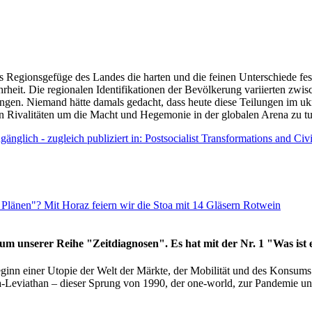
as Regionsgefüge des Landes die harten und die feinen Unterschiede fes
hrheit. Die regionalen Identifikationen der Bevölkerung variierten zwi
ngen. Niemand hätte damals gedacht, dass heute diese Teilungen im uk
 den Rivalitäten um die Macht und Hegemonie in der globalen Arena zu t
änglich - zugleich publiziert in: Postsocialist Transformations and Ci
Plänen"? Mit Horaz feiern wir die Stoa mit 14 Gläsern Rotwein
läum unserer Reihe "Zeitdiagnosen". Es hat mit der Nr. 1 "Was ist
eginn einer Utopie der Welt der Märkte, der Mobilität und des Konsu
viathan – dieser Sprung von 1990, der one-world, zur Pandemie und i