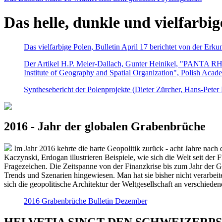
Das helle, dunkle und vielfarbig
Das vielfarbige Polen, Bulletin April 17 berichtet von der Erk
Der Artikel H.P. Meier-Dallach, Gunter Heinikel, "PANTA RHEI
Institute of Geography and Spatial Organization", Polish Acad
Synthesebericht der Polenprojekte (Dieter Zürcher, Hans-Pete
2016 - Jahr der globalen Grabenbrüche
Im Jahr 2016 kehrte die harte Geopolitik zurück - acht Jahre nach 
Kaczynski, Erdogan illustrieren Beispiele, wie sich die Welt seit der
Fragezeichen. Die Zeitspanne von der Finanzkrise bis zum Jahr der Gr
Trends und Szenarien hingewiesen. Man hat sie bisher nicht verarbe
sich die geopolitische Architektur der Weltgesellschaft an verschiede
2016 Grabenbrüche Bulletin Dezember
HELVETIA SINGT DEN SCHWEIZERPSALM 2