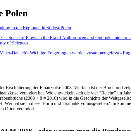
e Polen
undung in die Regionen in Südost-Polen
 - Space of Flows in the Era of Anthropocen and Outlooks into a mult
emy of Sciences
r Meier-Dallach): Wichtige Folgerungen werden zusammengefasst - Engl
der Erschütterung der Finanzkrise 2008. Vierfach ist der Bruch und zeig
 Finanzkrise verändert hat. Wie entwickeln sich die vier “Reiche” im J
abenbrüche (2008 + 8 = 2016) wird in die Geschichte der Weltgesellsch
itet. Wer hat sie in dieser Form und Dramatik vorausgesehen? Im komm
nen Orten verändert.
016 - oder warum man die Bundesverfa