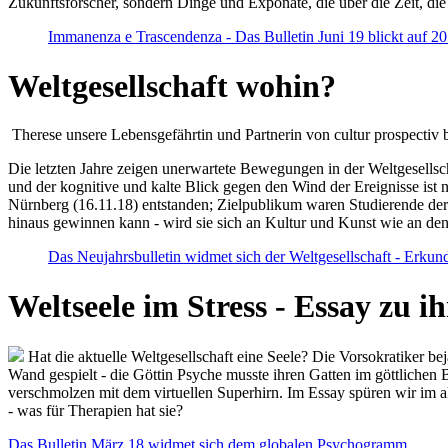
Zukunftsforscher, sondern Dinge und Exponate, die über die Zeit, di
Immanenza e Trascendenza - Das Bulletin Juni 19 blickt auf 2
Weltgesellschaft wohin?
Therese unsere Lebensgefährtin und Partnerin von cultur prospectiv b
Die letzten Jahre zeigen unerwartete Bewegungen in der Weltgesellscha
und der kognitive und kalte Blick gegen den Wind der Ereignisse ist 
Nürnberg (16.11.18) entstanden; Zielpublikum waren Studierende der
hinaus gewinnen kann - wird sie sich an Kultur und Kunst wie an d
Das Neujahrsbulletin widmet sich der Weltgesellschaft - Erkun
Weltseele im Stress - Essay zu 
Hat die aktuelle Weltgesellschaft eine Seele? Die Vorsokratiker b
Wand gespielt - die Göttin Psyche musste ihren Gatten im göttliche
verschmolzen mit dem virtuellen Superhirn. Im Essay spüren wir im 
- was für Therapien hat sie?
Das Bulletin März 18 widmet sich dem globalen Psychogramm