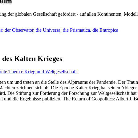
läum
ng der globalen Gesellschaft gefördert - auf allen Kontinenten. Modelle
 der Observator, die Universa, die Prismatica, die Entropica
 des Kalten Krieges
ante Thema: Krieg und Weltgesellschaft
en um und treten an die Stelle des Alptraums der Pandemie. Der Traum v
ten zeichnen sich ab. Die Epoche Kalter Krieg hat seinen Ableger bis 
d. Die Stiftung zur Förderung der Forschung zur Weltgesellschaft hat
 und die Ergebnisse publiziert: The Return of Geopolitics: Albert J. Be