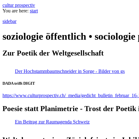
cultur prospectiv
You are here:
start
sidebar
soziologie öffentlich • sociologi
Zur Poetik der Weltgesellschaft
Der Hochstammbaumschneider in Sorge - Bilder von gs
DADA trifft DIGIT
https://www.culturprospectiv.ch/_media/gedicht_bulletin_februar_16-
Poesie statt Planimetrie - Trost der Poeti
Ein Beitrag zur Raumagenda Schweiz