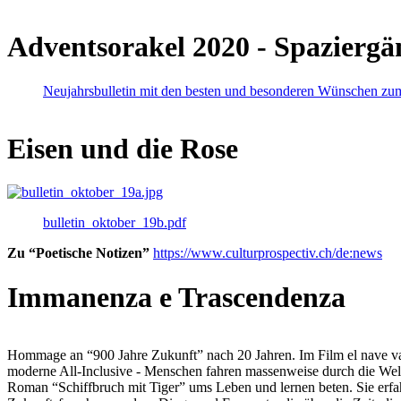
Adventsorakel 2020 - Spaziergä
Neujahrsbulletin mit den besten und besonderen Wünschen zu
Eisen und die Rose
bulletin_oktober_19b.pdf
Zu “Poetische Notizen”
https://www.culturprospectiv.ch/de:news
Immanenza e Trascendenza
Hommage an “900 Jahre Zukunft” nach 20 Jahren. Im Film el nave va lies
moderne All-Inclusive - Menschen fahren massenweise durch die Weltm
Roman “Schiffbruch mit Tiger” ums Leben und lernen beten. Sie erfah