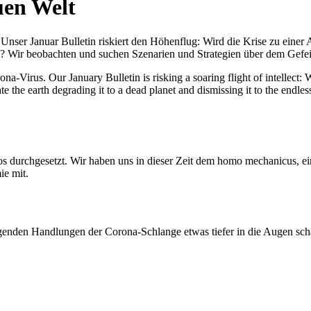
uen Welt
nser Januar Bulletin riskiert den Höhenflug: Wird die Krise zu einer 
All? Wir beobachten und suchen Szenarien und Strategien über dem Ge
-Virus. Our January Bulletin is risking a soaring flight of intellect: Wi
te the earth degrading it to a dead planet and dismissing it to the endl
os durchgesetzt. Wir haben uns in dieser Zeit dem homo mechanicus, e
ie mit.
genden Handlungen der Corona-Schlange etwas tiefer in die Augen sc