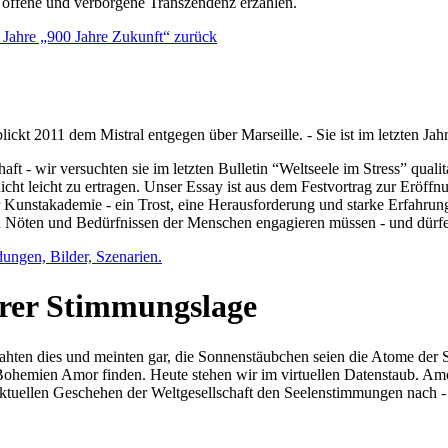
e offene und verborgene Transzendenz erzählen.
0 Jahre „900 Jahre Zukunft“ zurück
lickt 2011 dem Mistral entgegen über Marseille. - Sie ist im letzten J
ft - wir versuchten sie im letzten Bulletin “Weltseele im Stress” qual
nicht leicht zu ertragen. Unser Essay ist aus dem Festvortrag zur Eröf
 Kunstakademie - ein Trost, eine Herausforderung und starke Erfahrun
en Nöten und Bedürfnissen der Menschen engagieren müssen - und dürf
dungen, Bilder, Szenarien.
ihrer Stimmungslage
ejahten dies und meinten gar, die Sonnenstäubchen seien die Atome der
n Bohemien Amor finden. Heute stehen wir im virtuellen Datenstaub. Am
aktuellen Geschehen der Weltgesellschaft den Seelenstimmungen nach - 