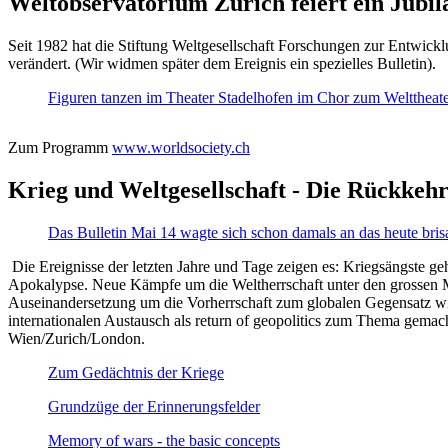
Weltobservatorium Zürich feiert ein Jubi
Seit 1982 hat die Stiftung Weltgesellschaft Forschungen zur Entwicklu
verändert. (Wir widmen später dem Ereignis ein spezielles Bulletin).
Figuren tanzen im Theater Stadelhofen im Chor zum Welttheater:
Zum Programm
www.worldsociety.ch
Krieg und Weltgesellschaft - Die Rückkehr
Das Bulletin Mai 14 wagte sich schon damals an das heute bris
Die Ereignisse der letzten Jahre und Tage zeigen es: Kriegsängste geh
Apokalypse. Neue Kämpfe um die Weltherrschaft unter den grossen Mäch
Auseinandersetzung um die Vorherrschaft zum globalen Gegensatz wir
internationalen Austausch als return of geopolitics zum Thema gemacht
Wien/Zurich/London.
Zum Gedächtnis der Kriege
Grundzüge der Erinnerungsfelder
Memory of wars - the basic concepts