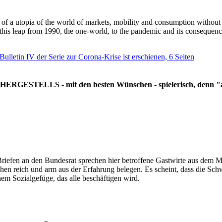
g of a utopia of the world of markets, mobility and consumption withou
 this leap from 1990, the one-world, to the pandemic and its consequenc
 Bulletin IV der Serie zur Corona-Krise ist erschienen, 6 Seiten
RGESTELLS - mit den besten Wünschen - spielerisch, denn "all
Briefen an den Bundesrat sprechen hier betroffene Gastwirte aus dem Mi
hen reich und arm aus der Erfahrung belegen. Es scheint, dass die Sc
nem Sozialgefüge, das alle beschäftigen wird.