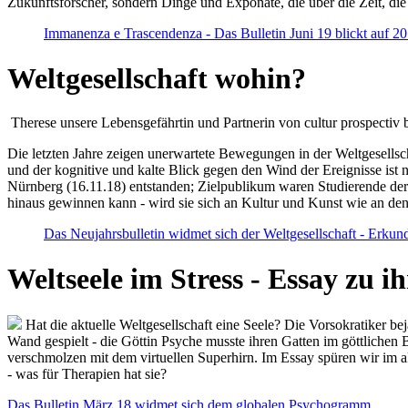
Zukunftsforscher, sondern Dinge und Exponate, die über die Zeit, di
Immanenza e Trascendenza - Das Bulletin Juni 19 blickt auf 2
Weltgesellschaft wohin?
Therese unsere Lebensgefährtin und Partnerin von cultur prospectiv b
Die letzten Jahre zeigen unerwartete Bewegungen in der Weltgesellscha
und der kognitive und kalte Blick gegen den Wind der Ereignisse ist 
Nürnberg (16.11.18) entstanden; Zielpublikum waren Studierende der
hinaus gewinnen kann - wird sie sich an Kultur und Kunst wie an d
Das Neujahrsbulletin widmet sich der Weltgesellschaft - Erkun
Weltseele im Stress - Essay zu 
Hat die aktuelle Weltgesellschaft eine Seele? Die Vorsokratiker b
Wand gespielt - die Göttin Psyche musste ihren Gatten im göttliche
verschmolzen mit dem virtuellen Superhirn. Im Essay spüren wir im 
- was für Therapien hat sie?
Das Bulletin März 18 widmet sich dem globalen Psychogramm