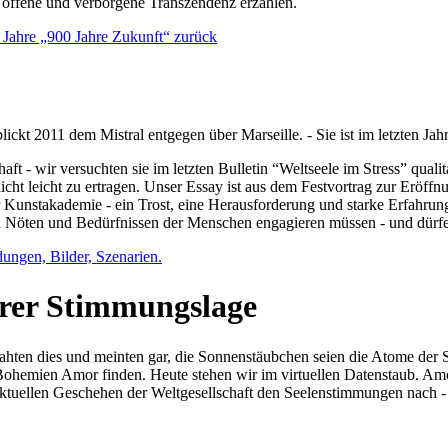
e offene und verborgene Transzendenz erzählen.
0 Jahre „900 Jahre Zukunft“ zurück
lickt 2011 dem Mistral entgegen über Marseille. - Sie ist im letzten J
ft - wir versuchten sie im letzten Bulletin “Weltseele im Stress” qual
nicht leicht zu ertragen. Unser Essay ist aus dem Festvortrag zur Eröf
 Kunstakademie - ein Trost, eine Herausforderung und starke Erfahrun
en Nöten und Bedürfnissen der Menschen engagieren müssen - und dürf
dungen, Bilder, Szenarien.
ihrer Stimmungslage
ejahten dies und meinten gar, die Sonnenstäubchen seien die Atome der
n Bohemien Amor finden. Heute stehen wir im virtuellen Datenstaub. Am
aktuellen Geschehen der Weltgesellschaft den Seelenstimmungen nach - 