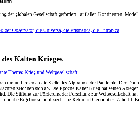
läum
ng der globalen Gesellschaft gefördert - auf allen Kontinenten. Modelle
 der Observator, die Universa, die Prismatica, die Entropica
 des Kalten Krieges
ante Thema: Krieg und Weltgesellschaft
en um und treten an die Stelle des Alptraums der Pandemie. Der Traum v
ten zeichnen sich ab. Die Epoche Kalter Krieg hat seinen Ableger bis 
d. Die Stiftung zur Förderung der Forschung zur Weltgesellschaft hat
 und die Ergebnisse publiziert: The Return of Geopolitics: Albert J. Be