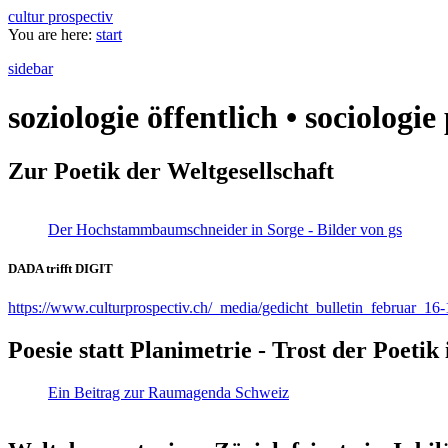
cultur prospectiv
You are here:
start
sidebar
soziologie öffentlich • sociologi
Zur Poetik der Weltgesellschaft
Der Hochstammbaumschneider in Sorge - Bilder von gs
DADA trifft DIGIT
https://www.culturprospectiv.ch/_media/gedicht_bulletin_februar_16-
Poesie statt Planimetrie - Trost der Poeti
Ein Beitrag zur Raumagenda Schweiz