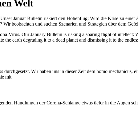
uen Welt
nser Januar Bulletin riskiert den Höhenflug: Wird die Krise zu einer 
All? Wir beobachten und suchen Szenarien und Strategien über dem Ge
-Virus. Our January Bulletin is risking a soaring flight of intellect: Wi
te the earth degrading it to a dead planet and dismissing it to the endl
os durchgesetzt. Wir haben uns in dieser Zeit dem homo mechanicus, e
ie mit.
genden Handlungen der Corona-Schlange etwas tiefer in die Augen sc