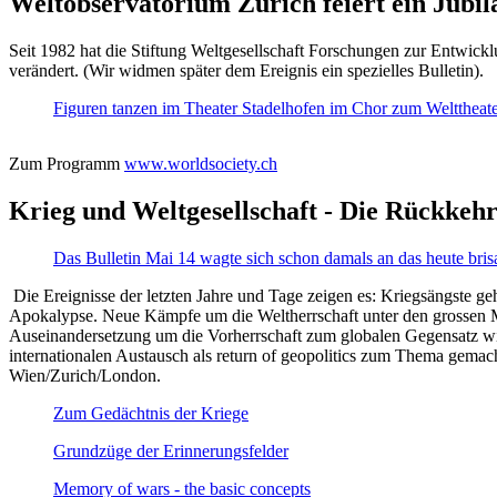
Weltobservatorium Zürich feiert ein Jubi
Seit 1982 hat die Stiftung Weltgesellschaft Forschungen zur Entwicklu
verändert. (Wir widmen später dem Ereignis ein spezielles Bulletin).
Figuren tanzen im Theater Stadelhofen im Chor zum Welttheater:
Zum Programm
www.worldsociety.ch
Krieg und Weltgesellschaft - Die Rückkehr
Das Bulletin Mai 14 wagte sich schon damals an das heute bris
Die Ereignisse der letzten Jahre und Tage zeigen es: Kriegsängste geh
Apokalypse. Neue Kämpfe um die Weltherrschaft unter den grossen Mäch
Auseinandersetzung um die Vorherrschaft zum globalen Gegensatz wir
internationalen Austausch als return of geopolitics zum Thema gemacht
Wien/Zurich/London.
Zum Gedächtnis der Kriege
Grundzüge der Erinnerungsfelder
Memory of wars - the basic concepts