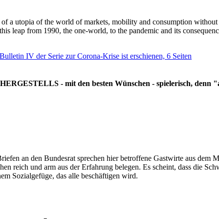
g of a utopia of the world of markets, mobility and consumption withou
 this leap from 1990, the one-world, to the pandemic and its consequenc
 Bulletin IV der Serie zur Corona-Krise ist erschienen, 6 Seiten
RGESTELLS - mit den besten Wünschen - spielerisch, denn "all
Briefen an den Bundesrat sprechen hier betroffene Gastwirte aus dem Mi
hen reich und arm aus der Erfahrung belegen. Es scheint, dass die Sc
nem Sozialgefüge, das alle beschäftigen wird.