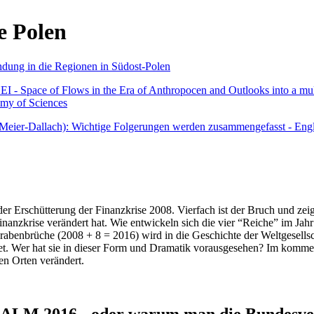
e Polen
undung in die Regionen in Südost-Polen
 - Space of Flows in the Era of Anthropocen and Outlooks into a mult
emy of Sciences
r Meier-Dallach): Wichtige Folgerungen werden zusammengefasst - Engl
der Erschütterung der Finanzkrise 2008. Vierfach ist der Bruch und zeig
 Finanzkrise verändert hat. Wie entwickeln sich die vier “Reiche” im J
abenbrüche (2008 + 8 = 2016) wird in die Geschichte der Weltgesellsch
itet. Wer hat sie in dieser Form und Dramatik vorausgesehen? Im komm
nen Orten verändert.
016 - oder warum man die Bundesverfa