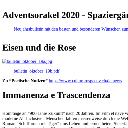
Adventsorakel 2020 - Spaziergä
Neujahrsbulletin mit den besten und besonderen Wünschen zu
Eisen und die Rose
bulletin_oktober_19b.pdf
Zu “Poetische Notizen”
https://www.culturprospectiv.ch/de:news
Immanenza e Trascendenza
Hommage an “900 Jahre Zukunft” nach 20 Jahren. Im Film el nave va lies
moderne All-Inclusive - Menschen fahren massenweise durch die Weltm
Roman “Schiffbruch mit Tiger” ums Leben und lernen beten. Sie erfah