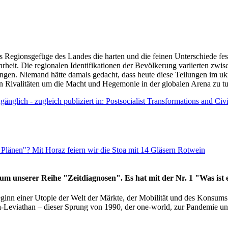
as Regionsgefüge des Landes die harten und die feinen Unterschiede fes
hrheit. Die regionalen Identifikationen der Bevölkerung variierten zwi
ngen. Niemand hätte damals gedacht, dass heute diese Teilungen im uk
 den Rivalitäten um die Macht und Hegemonie in der globalen Arena zu t
änglich - zugleich publiziert in: Postsocialist Transformations and Ci
Plänen"? Mit Horaz feiern wir die Stoa mit 14 Gläsern Rotwein
läum unserer Reihe "Zeitdiagnosen". Es hat mit der Nr. 1 "Was ist
eginn einer Utopie der Welt der Märkte, der Mobilität und des Konsu
viathan – dieser Sprung von 1990, der one-world, zur Pandemie und i