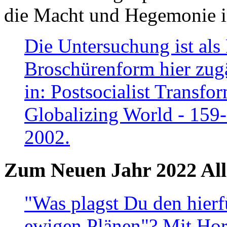
die Macht und Hegemonie in
Die Untersuchung ist als 
Broschürenform hier zugä
in: Postsocialist Transfo
Globalizing World - 159
2002.
Zum Neuen Jahr 2022 All
"Was plagst Du den hierf
ewigen Plänen"? Mit Hora