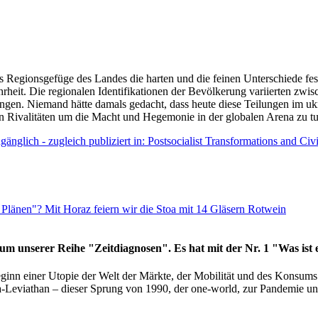
as Regionsgefüge des Landes die harten und die feinen Unterschiede fes
hrheit. Die regionalen Identifikationen der Bevölkerung variierten zwi
ngen. Niemand hätte damals gedacht, dass heute diese Teilungen im uk
 den Rivalitäten um die Macht und Hegemonie in der globalen Arena zu t
änglich - zugleich publiziert in: Postsocialist Transformations and Ci
Plänen"? Mit Horaz feiern wir die Stoa mit 14 Gläsern Rotwein
läum unserer Reihe "Zeitdiagnosen". Es hat mit der Nr. 1 "Was ist
eginn einer Utopie der Welt der Märkte, der Mobilität und des Konsu
viathan – dieser Sprung von 1990, der one-world, zur Pandemie und i