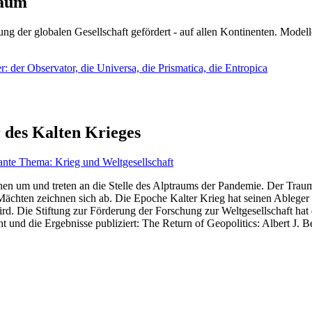
läum
ng der globalen Gesellschaft gefördert - auf allen Kontinenten. Modelle
 der Observator, die Universa, die Prismatica, die Entropica
 des Kalten Krieges
ante Thema: Krieg und Weltgesellschaft
en um und treten an die Stelle des Alptraums der Pandemie. Der Traum v
ten zeichnen sich ab. Die Epoche Kalter Krieg hat seinen Ableger bis 
d. Die Stiftung zur Förderung der Forschung zur Weltgesellschaft hat
 und die Ergebnisse publiziert: The Return of Geopolitics: Albert J. Be