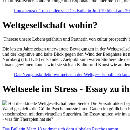
Zukunftsforscher, sondern Dinge und Exponate, die über die Zeit, di
Immanenza e Trascendenza - Das Bulletin Juni 19 blickt auf 2
Weltgesellschaft wohin?
Therese unsere Lebensgefährtin und Partnerin von cultur prospectiv b
Die letzten Jahre zeigen unerwartete Bewegungen in der Weltgesellscha
und der kognitive und kalte Blick gegen den Wind der Ereignisse ist 
Nürnberg (16.11.18) entstanden; Zielpublikum waren Studierende der
hinaus gewinnen kann - wird sie sich an Kultur und Kunst wie an d
Das Neujahrsbulletin widmet sich der Weltgesellschaft - Erkun
Weltseele im Stress - Essay zu 
Hat die aktuelle Weltgesellschaft eine Seele? Die Vorsokratiker b
Wand gespielt - die Göttin Psyche musste ihren Gatten im göttliche
verschmolzen mit dem virtuellen Superhirn. Im Essay spüren wir im 
- was für Therapien hat sie?
Das Bulletin März 18 widmet sich dem globalen Psychogramm