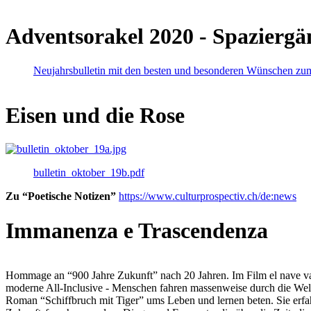
Adventsorakel 2020 - Spaziergä
Neujahrsbulletin mit den besten und besonderen Wünschen zu
Eisen und die Rose
bulletin_oktober_19b.pdf
Zu “Poetische Notizen”
https://www.culturprospectiv.ch/de:news
Immanenza e Trascendenza
Hommage an “900 Jahre Zukunft” nach 20 Jahren. Im Film el nave va lies
moderne All-Inclusive - Menschen fahren massenweise durch die Weltm
Roman “Schiffbruch mit Tiger” ums Leben und lernen beten. Sie erfah