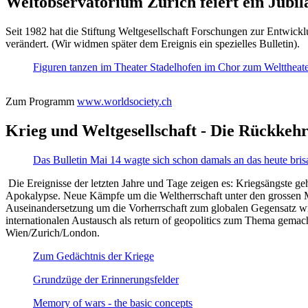
Weltobservatorium Zürich feiert ein Jubi
Seit 1982 hat die Stiftung Weltgesellschaft Forschungen zur Entwicklu
verändert. (Wir widmen später dem Ereignis ein spezielles Bulletin).
Figuren tanzen im Theater Stadelhofen im Chor zum Welttheater:
Zum Programm
www.worldsociety.ch
Krieg und Weltgesellschaft - Die Rückkehr
Das Bulletin Mai 14 wagte sich schon damals an das heute bris
Die Ereignisse der letzten Jahre und Tage zeigen es: Kriegsängste geh
Apokalypse. Neue Kämpfe um die Weltherrschaft unter den grossen Mäch
Auseinandersetzung um die Vorherrschaft zum globalen Gegensatz wir
internationalen Austausch als return of geopolitics zum Thema gemacht
Wien/Zurich/London.
Zum Gedächtnis der Kriege
Grundzüge der Erinnerungsfelder
Memory of wars - the basic concepts