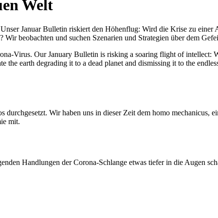
uen Welt
nser Januar Bulletin riskiert den Höhenflug: Wird die Krise zu einer 
All? Wir beobachten und suchen Szenarien und Strategien über dem Ge
-Virus. Our January Bulletin is risking a soaring flight of intellect: Wi
te the earth degrading it to a dead planet and dismissing it to the endl
os durchgesetzt. Wir haben uns in dieser Zeit dem homo mechanicus, e
ie mit.
genden Handlungen der Corona-Schlange etwas tiefer in die Augen sc