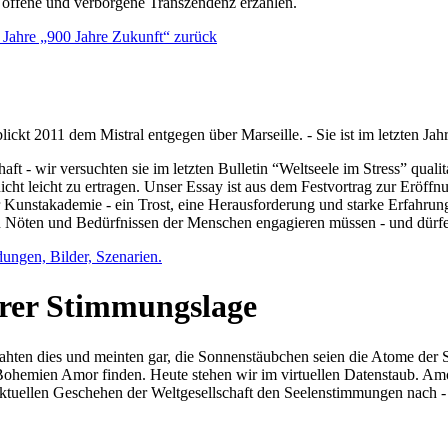
e offene und verborgene Transzendenz erzählen.
0 Jahre „900 Jahre Zukunft“ zurück
lickt 2011 dem Mistral entgegen über Marseille. - Sie ist im letzten J
ft - wir versuchten sie im letzten Bulletin “Weltseele im Stress” qual
nicht leicht zu ertragen. Unser Essay ist aus dem Festvortrag zur Eröf
 Kunstakademie - ein Trost, eine Herausforderung und starke Erfahrun
en Nöten und Bedürfnissen der Menschen engagieren müssen - und dürf
dungen, Bilder, Szenarien.
ihrer Stimmungslage
ejahten dies und meinten gar, die Sonnenstäubchen seien die Atome der
n Bohemien Amor finden. Heute stehen wir im virtuellen Datenstaub. Am
aktuellen Geschehen der Weltgesellschaft den Seelenstimmungen nach - 