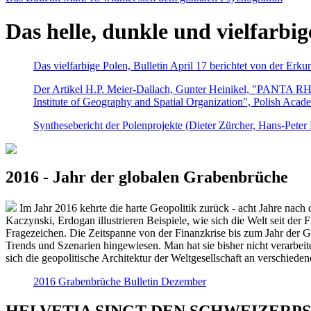
Das helle, dunkle und vielfarbig
Das vielfarbige Polen, Bulletin April 17 berichtet von der Erk
Der Artikel H.P. Meier-Dallach, Gunter Heinikel, "PANTA RHEI
Institute of Geography and Spatial Organization", Polish Acad
Synthesebericht der Polenprojekte (Dieter Zürcher, Hans-Pete
2016 - Jahr der globalen Grabenbrüche
Im Jahr 2016 kehrte die harte Geopolitik zurück - acht Jahre nach 
Kaczynski, Erdogan illustrieren Beispiele, wie sich die Welt seit der
Fragezeichen. Die Zeitspanne von der Finanzkrise bis zum Jahr der Gr
Trends und Szenarien hingewiesen. Man hat sie bisher nicht verarbe
sich die geopolitische Architektur der Weltgesellschaft an verschiede
2016 Grabenbrüche Bulletin Dezember
HELVETIA SINGT DEN SCHWEIZERPSALM 2