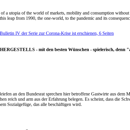
g of a utopia of the world of markets, mobility and consumption withou
 this leap from 1990, the one-world, to the pandemic and its consequenc
 Bulletin IV der Serie zur Corona-Krise ist erschienen, 6 Seiten
RGESTELLS - mit den besten Wünschen - spielerisch, denn "all
Briefen an den Bundesrat sprechen hier betroffene Gastwirte aus dem Mi
hen reich und arm aus der Erfahrung belegen. Es scheint, dass die Sc
nem Sozialgefüge, das alle beschäftigen wird.