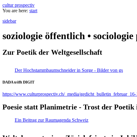
cultur prospectiv
You are here:
start
sidebar
soziologie öffentlich • sociologi
Zur Poetik der Weltgesellschaft
Der Hochstammbaumschneider in Sorge - Bilder von gs
DADA trifft DIGIT
https://www.culturprospectiv.ch/_media/gedicht_bulletin_februar_16-
Poesie statt Planimetrie - Trost der Poeti
Ein Beitrag zur Raumagenda Schweiz