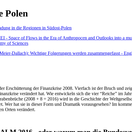
e Polen
undung in die Regionen in Südost-Polen
 - Space of Flows in the Era of Anthropocen and Outlooks into a mult
emy of Sciences
r Meier-Dallach): Wichtige Folgerungen werden zusammengefasst - Engl
der Erschütterung der Finanzkrise 2008. Vierfach ist der Bruch und zeig
 Finanzkrise verändert hat. Wie entwickeln sich die vier “Reiche” im J
abenbrüche (2008 + 8 = 2016) wird in die Geschichte der Weltgesellsch
itet. Wer hat sie in dieser Form und Dramatik vorausgesehen? Im komm
nen Orten verändert.
016 - oder warum man die Bundesverfa