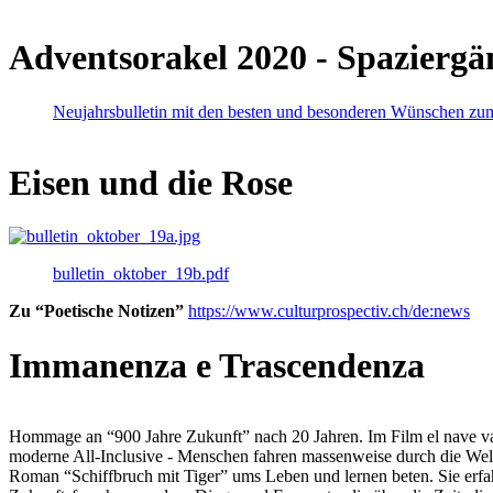
Adventsorakel 2020 - Spaziergä
Neujahrsbulletin mit den besten und besonderen Wünschen zu
Eisen und die Rose
bulletin_oktober_19b.pdf
Zu “Poetische Notizen”
https://www.culturprospectiv.ch/de:news
Immanenza e Trascendenza
Hommage an “900 Jahre Zukunft” nach 20 Jahren. Im Film el nave va lies
moderne All-Inclusive - Menschen fahren massenweise durch die Weltm
Roman “Schiffbruch mit Tiger” ums Leben und lernen beten. Sie erfah