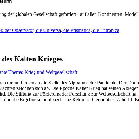
läum
ng der globalen Gesellschaft gefördert - auf allen Kontinenten. Modelle
 der Observator, die Universa, die Prismatica, die Entropica
 des Kalten Krieges
ante Thema: Krieg und Weltgesellschaft
en um und treten an die Stelle des Alptraums der Pandemie. Der Traum v
ten zeichnen sich ab. Die Epoche Kalter Krieg hat seinen Ableger bis 
d. Die Stiftung zur Förderung der Forschung zur Weltgesellschaft hat
 und die Ergebnisse publiziert: The Return of Geopolitics: Albert J. Be