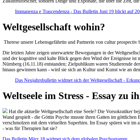
Zukunftsforscher, sondern Dinge und Exponate, die über die Zeit, di
Immanenza e Trascendenza - Das Bulletin Juni 19 blickt auf 2
Weltgesellschaft wohin?
Therese unsere Lebensgefährtin und Partnerin von cultur prospectiv b
Die letzten Jahre zeigen unerwartete Bewegungen in der Weltgesellscha
und der kognitive und kalte Blick gegen den Wind der Ereignisse ist 
Nürnberg (16.11.18) entstanden; Zielpublikum waren Studierende der
hinaus gewinnen kann - wird sie sich an Kultur und Kunst wie an d
Das Neujahrsbulletin widmet sich der Weltgesellschaft - Erkun
Weltseele im Stress - Essay zu 
Hat die aktuelle Weltgesellschaft eine Seele? Die Vorsokratiker b
Wand gespielt - die Göttin Psyche musste ihren Gatten im göttliche
verschmolzen mit dem virtuellen Superhirn. Im Essay spüren wir im 
- was für Therapien hat sie?
Das Bulletin März 18 widmet sich dem globalen Psychogramm