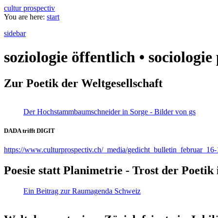
cultur prospectiv
You are here:
start
sidebar
soziologie öffentlich • sociologi
Zur Poetik der Weltgesellschaft
Der Hochstammbaumschneider in Sorge - Bilder von gs
DADA trifft DIGIT
https://www.culturprospectiv.ch/_media/gedicht_bulletin_februar_16-
Poesie statt Planimetrie - Trost der Poeti
Ein Beitrag zur Raumagenda Schweiz