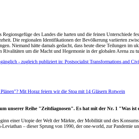
as Regionsgefüge des Landes die harten und die feinen Unterschiede fes
hrheit. Die regionalen Identifikationen der Bevölkerung variierten zwi
ngen. Niemand hätte damals gedacht, dass heute diese Teilungen im uk
 den Rivalitäten um die Macht und Hegemonie in der globalen Arena zu t
änglich - zugleich publiziert in: Postsocialist Transformations and Ci
Plänen"? Mit Horaz feiern wir die Stoa mit 14 Gläsern Rotwein
läum unserer Reihe "Zeitdiagnosen". Es hat mit der Nr. 1 "Was ist
eginn einer Utopie der Welt der Märkte, der Mobilität und des Konsu
viathan – dieser Sprung von 1990, der one-world, zur Pandemie und i