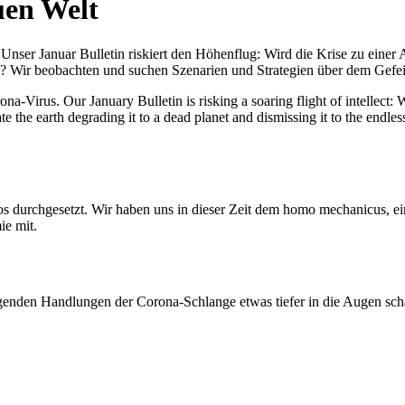
uen Welt
nser Januar Bulletin riskiert den Höhenflug: Wird die Krise zu einer 
All? Wir beobachten und suchen Szenarien und Strategien über dem Ge
-Virus. Our January Bulletin is risking a soaring flight of intellect: Wi
te the earth degrading it to a dead planet and dismissing it to the endl
os durchgesetzt. Wir haben uns in dieser Zeit dem homo mechanicus, e
ie mit.
genden Handlungen der Corona-Schlange etwas tiefer in die Augen sc