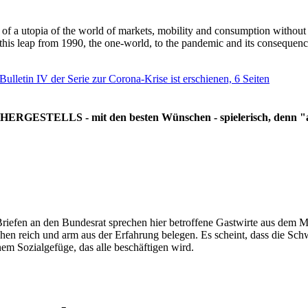
g of a utopia of the world of markets, mobility and consumption withou
 this leap from 1990, the one-world, to the pandemic and its consequenc
 Bulletin IV der Serie zur Corona-Krise ist erschienen, 6 Seiten
RGESTELLS - mit den besten Wünschen - spielerisch, denn "all
Briefen an den Bundesrat sprechen hier betroffene Gastwirte aus dem Mi
hen reich und arm aus der Erfahrung belegen. Es scheint, dass die Sc
nem Sozialgefüge, das alle beschäftigen wird.