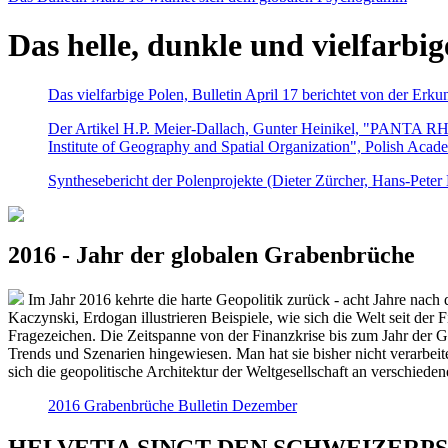
Das helle, dunkle und vielfarbig
Das vielfarbige Polen, Bulletin April 17 berichtet von der Erk
Der Artikel H.P. Meier-Dallach, Gunter Heinikel, "PANTA RHEI
Institute of Geography and Spatial Organization", Polish Acad
Synthesebericht der Polenprojekte (Dieter Zürcher, Hans-Pete
2016 - Jahr der globalen Grabenbrüche
Im Jahr 2016 kehrte die harte Geopolitik zurück - acht Jahre nach 
Kaczynski, Erdogan illustrieren Beispiele, wie sich die Welt seit der
Fragezeichen. Die Zeitspanne von der Finanzkrise bis zum Jahr der Gr
Trends und Szenarien hingewiesen. Man hat sie bisher nicht verarbe
sich die geopolitische Architektur der Weltgesellschaft an verschiede
2016 Grabenbrüche Bulletin Dezember
HELVETIA SINGT DEN SCHWEIZERPSALM 2