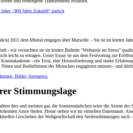
e offene und verborgene Transzendenz erzählen.
0 Jahre „900 Jahre Zukunft“ zurück
lickt 2011 dem Mistral entgegen über Marseille. - Sie ist im letzten J
ft - wir versuchten sie im letzten Bulletin “Weltseele im Stress” qual
nicht leicht zu ertragen. Unser Essay ist aus dem Festvortrag zur Eröf
 Kunstakademie - ein Trost, eine Herausforderung und starke Erfahrun
en Nöten und Bedürfnissen der Menschen engagieren müssen - und dürf
dungen, Bilder, Szenarien.
ihrer Stimmungslage
ejahten dies und meinten gar, die Sonnenstäubchen seien die Atome der
n Bohemien Amor finden. Heute stehen wir im virtuellen Datenstaub. Am
aktuellen Geschehen der Weltgesellschaft den Seelenstimmungen nach - 