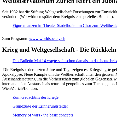
Weltobservatorium Zürich feiert ein Jubi
Seit 1982 hat die Stiftung Weltgesellschaft Forschungen zur Entwicklu
verändert. (Wir widmen später dem Ereignis ein spezielles Bulletin).
Figuren tanzen im Theater Stadelhofen im Chor zum Welttheater:
Zum Programm
www.worldsociety.ch
Krieg und Weltgesellschaft - Die Rückkehr
Das Bulletin Mai 14 wagte sich schon damals an das heute bris
Die Ereignisse der letzten Jahre und Tage zeigen es: Kriegsängste geh
Apokalypse. Neue Kämpfe um die Weltherrschaft unter den grossen Mäch
Auseinandersetzung um die Vorherrschaft zum globalen Gegensatz wir
internationalen Austausch als return of geopolitics zum Thema gemacht
Wien/Zurich/London.
Zum Gedächtnis der Kriege
Grundzüge der Erinnerungsfelder
Memory of wars - the basic concepts