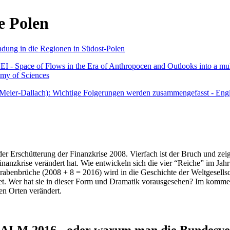
e Polen
undung in die Regionen in Südost-Polen
 - Space of Flows in the Era of Anthropocen and Outlooks into a mult
emy of Sciences
r Meier-Dallach): Wichtige Folgerungen werden zusammengefasst - Engl
der Erschütterung der Finanzkrise 2008. Vierfach ist der Bruch und zeig
 Finanzkrise verändert hat. Wie entwickeln sich die vier “Reiche” im J
abenbrüche (2008 + 8 = 2016) wird in die Geschichte der Weltgesellsch
itet. Wer hat sie in dieser Form und Dramatik vorausgesehen? Im komm
nen Orten verändert.
016 - oder warum man die Bundesverfa