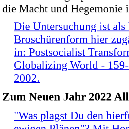
die Macht und Hegemonie in
Die Untersuchung ist als 
Broschürenform hier zugä
in: Postsocialist Transfo
Globalizing World - 159
2002.
Zum Neuen Jahr 2022 All
"Was plagst Du den hierf
ewigen Plänen"? Mit Hora