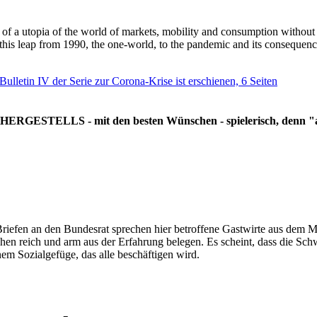
g of a utopia of the world of markets, mobility and consumption withou
 this leap from 1990, the one-world, to the pandemic and its consequenc
 Bulletin IV der Serie zur Corona-Krise ist erschienen, 6 Seiten
RGESTELLS - mit den besten Wünschen - spielerisch, denn "all
Briefen an den Bundesrat sprechen hier betroffene Gastwirte aus dem Mi
hen reich und arm aus der Erfahrung belegen. Es scheint, dass die Sc
nem Sozialgefüge, das alle beschäftigen wird.