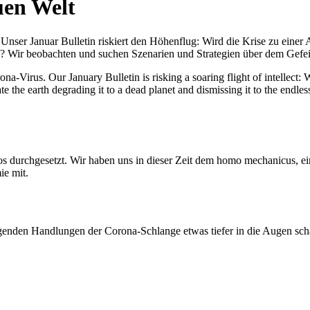
uen Welt
nser Januar Bulletin riskiert den Höhenflug: Wird die Krise zu einer 
All? Wir beobachten und suchen Szenarien und Strategien über dem Ge
-Virus. Our January Bulletin is risking a soaring flight of intellect: Wi
te the earth degrading it to a dead planet and dismissing it to the endl
os durchgesetzt. Wir haben uns in dieser Zeit dem homo mechanicus, e
ie mit.
genden Handlungen der Corona-Schlange etwas tiefer in die Augen sc