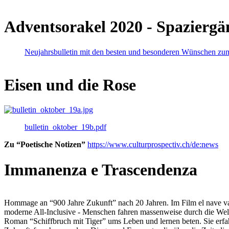
Adventsorakel 2020 - Spaziergä
Neujahrsbulletin mit den besten und besonderen Wünschen zu
Eisen und die Rose
bulletin_oktober_19b.pdf
Zu “Poetische Notizen”
https://www.culturprospectiv.ch/de:news
Immanenza e Trascendenza
Hommage an “900 Jahre Zukunft” nach 20 Jahren. Im Film el nave va lies
moderne All-Inclusive - Menschen fahren massenweise durch die Weltm
Roman “Schiffbruch mit Tiger” ums Leben und lernen beten. Sie erfah