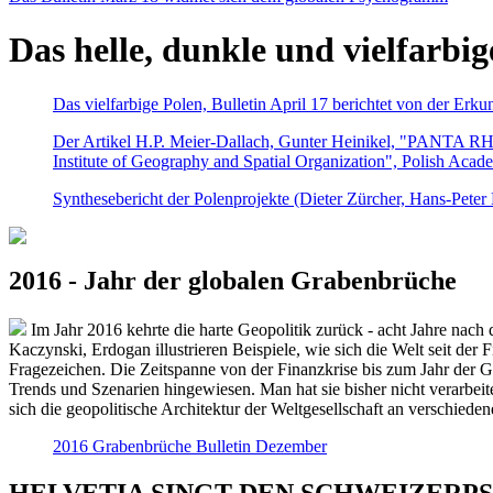
Das helle, dunkle und vielfarbig
Das vielfarbige Polen, Bulletin April 17 berichtet von der Erk
Der Artikel H.P. Meier-Dallach, Gunter Heinikel, "PANTA RHEI
Institute of Geography and Spatial Organization", Polish Acad
Synthesebericht der Polenprojekte (Dieter Zürcher, Hans-Pete
2016 - Jahr der globalen Grabenbrüche
Im Jahr 2016 kehrte die harte Geopolitik zurück - acht Jahre nach 
Kaczynski, Erdogan illustrieren Beispiele, wie sich die Welt seit der
Fragezeichen. Die Zeitspanne von der Finanzkrise bis zum Jahr der Gr
Trends und Szenarien hingewiesen. Man hat sie bisher nicht verarbe
sich die geopolitische Architektur der Weltgesellschaft an verschiede
2016 Grabenbrüche Bulletin Dezember
HELVETIA SINGT DEN SCHWEIZERPSALM 2