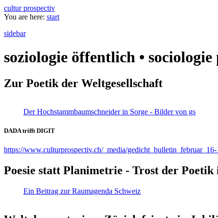
cultur prospectiv
You are here:
start
sidebar
soziologie öffentlich • sociologi
Zur Poetik der Weltgesellschaft
Der Hochstammbaumschneider in Sorge - Bilder von gs
DADA trifft DIGIT
https://www.culturprospectiv.ch/_media/gedicht_bulletin_februar_16-
Poesie statt Planimetrie - Trost der Poeti
Ein Beitrag zur Raumagenda Schweiz