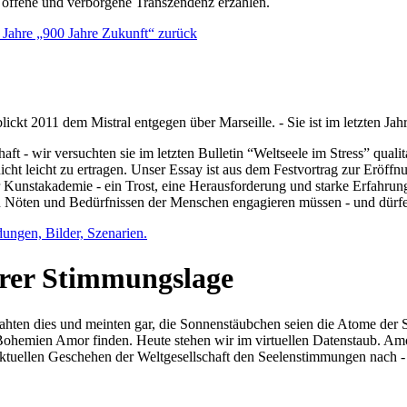
e offene und verborgene Transzendenz erzählen.
0 Jahre „900 Jahre Zukunft“ zurück
lickt 2011 dem Mistral entgegen über Marseille. - Sie ist im letzten J
ft - wir versuchten sie im letzten Bulletin “Weltseele im Stress” qual
nicht leicht zu ertragen. Unser Essay ist aus dem Festvortrag zur Eröf
 Kunstakademie - ein Trost, eine Herausforderung und starke Erfahrun
en Nöten und Bedürfnissen der Menschen engagieren müssen - und dürf
dungen, Bilder, Szenarien.
ihrer Stimmungslage
ejahten dies und meinten gar, die Sonnenstäubchen seien die Atome der
n Bohemien Amor finden. Heute stehen wir im virtuellen Datenstaub. Am
aktuellen Geschehen der Weltgesellschaft den Seelenstimmungen nach - 