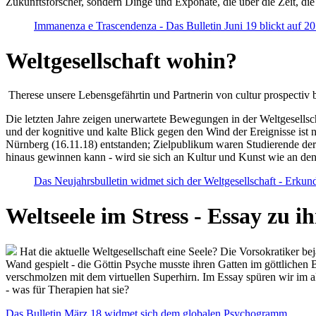
Zukunftsforscher, sondern Dinge und Exponate, die über die Zeit, di
Immanenza e Trascendenza - Das Bulletin Juni 19 blickt auf 2
Weltgesellschaft wohin?
Therese unsere Lebensgefährtin und Partnerin von cultur prospectiv b
Die letzten Jahre zeigen unerwartete Bewegungen in der Weltgesellscha
und der kognitive und kalte Blick gegen den Wind der Ereignisse ist 
Nürnberg (16.11.18) entstanden; Zielpublikum waren Studierende der
hinaus gewinnen kann - wird sie sich an Kultur und Kunst wie an d
Das Neujahrsbulletin widmet sich der Weltgesellschaft - Erkun
Weltseele im Stress - Essay zu 
Hat die aktuelle Weltgesellschaft eine Seele? Die Vorsokratiker b
Wand gespielt - die Göttin Psyche musste ihren Gatten im göttliche
verschmolzen mit dem virtuellen Superhirn. Im Essay spüren wir im 
- was für Therapien hat sie?
Das Bulletin März 18 widmet sich dem globalen Psychogramm