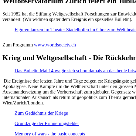
Weltobservatorium Zürich feiert ein Jubi
Seit 1982 hat die Stiftung Weltgesellschaft Forschungen zur Entwicklu
verändert. (Wir widmen später dem Ereignis ein spezielles Bulletin).
Figuren tanzen im Theater Stadelhofen im Chor zum Welttheater:
Zum Programm
www.worldsociety.ch
Krieg und Weltgesellschaft - Die Rückkehr
Das Bulletin Mai 14 wagte sich schon damals an das heute bris
Die Ereignisse der letzten Jahre und Tage zeigen es: Kriegsängste geh
Apokalypse. Neue Kämpfe um die Weltherrschaft unter den grossen Mäch
Auseinandersetzung um die Vorherrschaft zum globalen Gegensatz wir
internationalen Austausch als return of geopolitics zum Thema gemacht
Wien/Zurich/London.
Zum Gedächtnis der Kriege
Grundzüge der Erinnerungsfelder
Memory of wars - the basic concepts