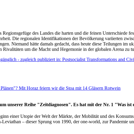
as Regionsgefüge des Landes die harten und die feinen Unterschiede fes
hrheit. Die regionalen Identifikationen der Bevölkerung variierten zwi
ngen. Niemand hätte damals gedacht, dass heute diese Teilungen im uk
 den Rivalitäten um die Macht und Hegemonie in der globalen Arena zu t
änglich - zugleich publiziert in: Postsocialist Transformations and Ci
Plänen"? Mit Horaz feiern wir die Stoa mit 14 Gläsern Rotwein
läum unserer Reihe "Zeitdiagnosen". Es hat mit der Nr. 1 "Was ist
eginn einer Utopie der Welt der Märkte, der Mobilität und des Konsu
viathan – dieser Sprung von 1990, der one-world, zur Pandemie und i