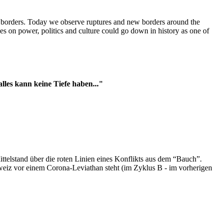
t borders. Today we observe ruptures and new borders around the
es on power, politics and culture could go down in history as one of
es kann keine Tiefe haben..."
ttelstand über die roten Linien eines Konflikts aus dem “Bauch”.
hweiz vor einem Corona-Leviathan steht (im Zyklus B - im vorherigen