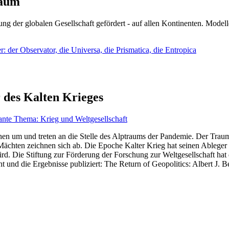
läum
ng der globalen Gesellschaft gefördert - auf allen Kontinenten. Modelle
 der Observator, die Universa, die Prismatica, die Entropica
 des Kalten Krieges
ante Thema: Krieg und Weltgesellschaft
en um und treten an die Stelle des Alptraums der Pandemie. Der Traum v
ten zeichnen sich ab. Die Epoche Kalter Krieg hat seinen Ableger bis 
d. Die Stiftung zur Förderung der Forschung zur Weltgesellschaft hat
 und die Ergebnisse publiziert: The Return of Geopolitics: Albert J. Be