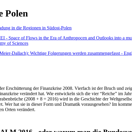
e Polen
undung in die Regionen in Südost-Polen
 - Space of Flows in the Era of Anthropocen and Outlooks into a mult
emy of Sciences
r Meier-Dallach): Wichtige Folgerungen werden zusammengefasst - Engl
der Erschütterung der Finanzkrise 2008. Vierfach ist der Bruch und zeig
 Finanzkrise verändert hat. Wie entwickeln sich die vier “Reiche” im J
abenbrüche (2008 + 8 = 2016) wird in die Geschichte der Weltgesellsch
itet. Wer hat sie in dieser Form und Dramatik vorausgesehen? Im komm
nen Orten verändert.
016 - oder warum man die Bundesverfa