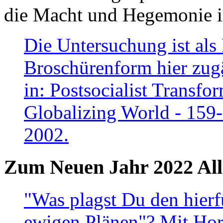
die Macht und Hegemonie in
Die Untersuchung ist als 
Broschürenform hier zugä
in: Postsocialist Transfo
Globalizing World - 159
2002.
Zum Neuen Jahr 2022 All
"Was plagst Du den hierf
ewigen Plänen"? Mit Hora