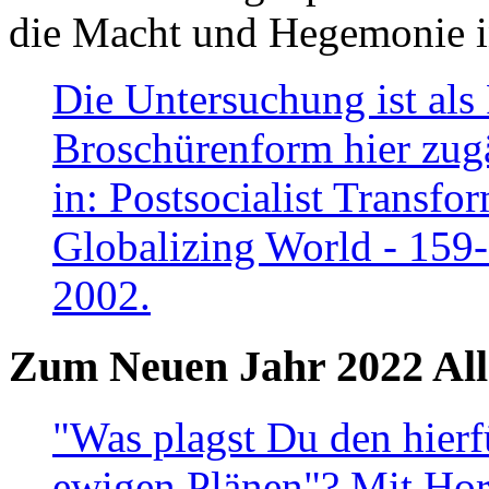
die Macht und Hegemonie in
Die Untersuchung ist als 
Broschürenform hier zugä
in: Postsocialist Transfo
Globalizing World - 159
2002.
Zum Neuen Jahr 2022 All
"Was plagst Du den hierf
ewigen Plänen"? Mit Hora