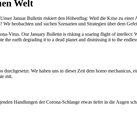
uen Welt
nser Januar Bulletin riskiert den Höhenflug: Wird die Krise zu einer 
All? Wir beobachten und suchen Szenarien und Strategien über dem Ge
-Virus. Our January Bulletin is risking a soaring flight of intellect: Wi
te the earth degrading it to a dead planet and dismissing it to the endl
os durchgesetzt. Wir haben uns in dieser Zeit dem homo mechanicus, e
ie mit.
genden Handlungen der Corona-Schlange etwas tiefer in die Augen sc