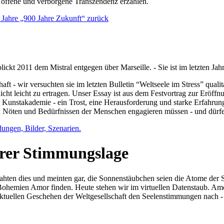
e offene und verborgene Transzendenz erzählen.
0 Jahre „900 Jahre Zukunft“ zurück
lickt 2011 dem Mistral entgegen über Marseille. - Sie ist im letzten J
ft - wir versuchten sie im letzten Bulletin “Weltseele im Stress” qual
nicht leicht zu ertragen. Unser Essay ist aus dem Festvortrag zur Eröf
 Kunstakademie - ein Trost, eine Herausforderung und starke Erfahrun
en Nöten und Bedürfnissen der Menschen engagieren müssen - und dürf
dungen, Bilder, Szenarien.
ihrer Stimmungslage
ejahten dies und meinten gar, die Sonnenstäubchen seien die Atome der
n Bohemien Amor finden. Heute stehen wir im virtuellen Datenstaub. Am
aktuellen Geschehen der Weltgesellschaft den Seelenstimmungen nach - 