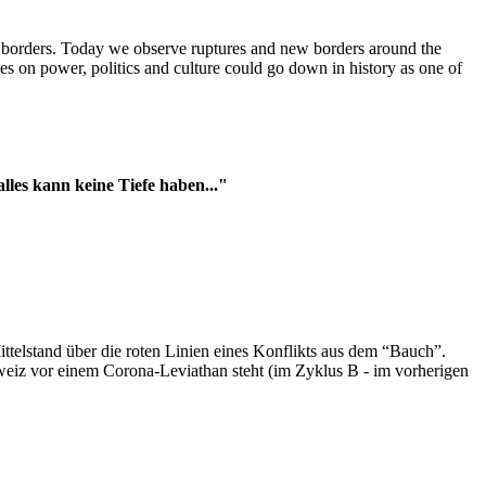
t borders. Today we observe ruptures and new borders around the
es on power, politics and culture could go down in history as one of
es kann keine Tiefe haben..."
ttelstand über die roten Linien eines Konflikts aus dem “Bauch”.
hweiz vor einem Corona-Leviathan steht (im Zyklus B - im vorherigen