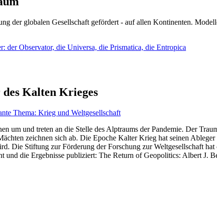
läum
ng der globalen Gesellschaft gefördert - auf allen Kontinenten. Modelle
 der Observator, die Universa, die Prismatica, die Entropica
 des Kalten Krieges
ante Thema: Krieg und Weltgesellschaft
en um und treten an die Stelle des Alptraums der Pandemie. Der Traum v
ten zeichnen sich ab. Die Epoche Kalter Krieg hat seinen Ableger bis 
d. Die Stiftung zur Förderung der Forschung zur Weltgesellschaft hat
 und die Ergebnisse publiziert: The Return of Geopolitics: Albert J. Be