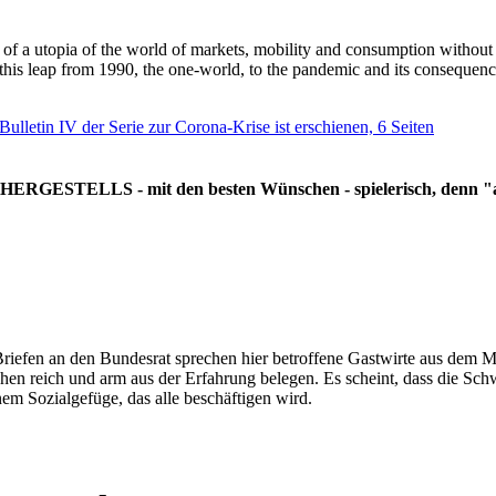
g of a utopia of the world of markets, mobility and consumption withou
 this leap from 1990, the one-world, to the pandemic and its consequenc
 Bulletin IV der Serie zur Corona-Krise ist erschienen, 6 Seiten
RGESTELLS - mit den besten Wünschen - spielerisch, denn "all
Briefen an den Bundesrat sprechen hier betroffene Gastwirte aus dem Mi
hen reich und arm aus der Erfahrung belegen. Es scheint, dass die Sc
nem Sozialgefüge, das alle beschäftigen wird.