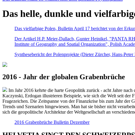
Das helle, dunkle und vielfarbig
Das vielfarbige Polen, Bulletin April 17 berichtet von der Erk
Der Artikel H.P. Meier-Dallach, Gunter Heinikel, "PANTA RHEI
Institute of Geography and Spatial Organization", Polish Acad
Synthesebericht der Polenprojekte (Dieter Zürcher, Hans-Pete
2016 - Jahr der globalen Grabenbrüche
Im Jahr 2016 kehrte die harte Geopolitik zurück - acht Jahre nach 
Kaczynski, Erdogan illustrieren Beispiele, wie sich die Welt seit der
Fragezeichen. Die Zeitspanne von der Finanzkrise bis zum Jahr der Gr
Trends und Szenarien hingewiesen. Man hat sie bisher nicht verarbe
sich die geopolitische Architektur der Weltgesellschaft an verschiede
2016 Grabenbrüche Bulletin Dezember
HELVETIA SINGT DEN SCHWEIZERPSALM 2