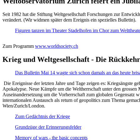
Weltobservatorium Zürich feiert ein Jubi
Seit 1982 hat die Stiftung Weltgesellschaft Forschungen zur Entwicklu
verändert. (Wir widmen später dem Ereignis ein spezielles Bulletin).
Figuren tanzen im Theater Stadelhofen im Chor zum Welttheater:
Zum Programm
www.worldsociety.ch
Krieg und Weltgesellschaft - Die Rückkehr
Das Bulletin Mai 14 wagte sich schon damals an das heute bris
Die Ereignisse der letzten Jahre und Tage zeigen es: Kriegsängste geh
Apokalypse. Neue Kämpfe um die Weltherrschaft unter den grossen Mäch
Auseinandersetzung um die Vorherrschaft zum globalen Gegensatz wir
internationalen Austausch als return of geopolitics zum Thema gemacht
Wien/Zurich/London.
Zum Gedächtnis der Kriege
Grundzüge der Erinnerungsfelder
Memory of wars - the basic concepts