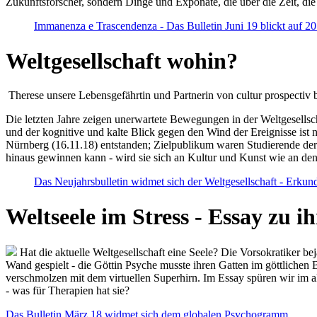
Zukunftsforscher, sondern Dinge und Exponate, die über die Zeit, di
Immanenza e Trascendenza - Das Bulletin Juni 19 blickt auf 2
Weltgesellschaft wohin?
Therese unsere Lebensgefährtin und Partnerin von cultur prospectiv b
Die letzten Jahre zeigen unerwartete Bewegungen in der Weltgesellscha
und der kognitive und kalte Blick gegen den Wind der Ereignisse ist 
Nürnberg (16.11.18) entstanden; Zielpublikum waren Studierende der
hinaus gewinnen kann - wird sie sich an Kultur und Kunst wie an d
Das Neujahrsbulletin widmet sich der Weltgesellschaft - Erkun
Weltseele im Stress - Essay zu 
Hat die aktuelle Weltgesellschaft eine Seele? Die Vorsokratiker b
Wand gespielt - die Göttin Psyche musste ihren Gatten im göttliche
verschmolzen mit dem virtuellen Superhirn. Im Essay spüren wir im 
- was für Therapien hat sie?
Das Bulletin März 18 widmet sich dem globalen Psychogramm