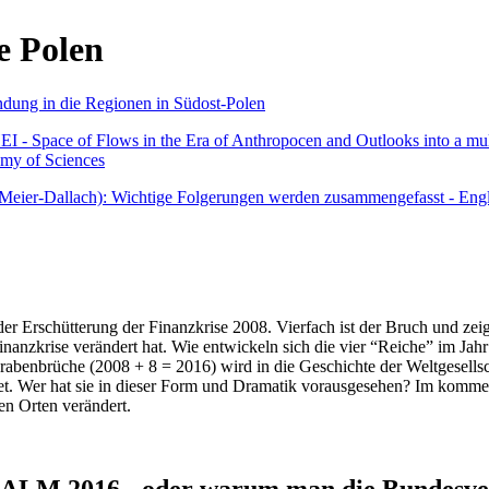
e Polen
undung in die Regionen in Südost-Polen
 - Space of Flows in the Era of Anthropocen and Outlooks into a mult
emy of Sciences
r Meier-Dallach): Wichtige Folgerungen werden zusammengefasst - Engl
der Erschütterung der Finanzkrise 2008. Vierfach ist der Bruch und zeig
 Finanzkrise verändert hat. Wie entwickeln sich die vier “Reiche” im J
abenbrüche (2008 + 8 = 2016) wird in die Geschichte der Weltgesellsch
itet. Wer hat sie in dieser Form und Dramatik vorausgesehen? Im komm
nen Orten verändert.
016 - oder warum man die Bundesverfa