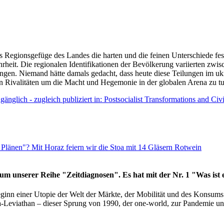
as Regionsgefüge des Landes die harten und die feinen Unterschiede fes
hrheit. Die regionalen Identifikationen der Bevölkerung variierten zwi
ngen. Niemand hätte damals gedacht, dass heute diese Teilungen im uk
 den Rivalitäten um die Macht und Hegemonie in der globalen Arena zu t
änglich - zugleich publiziert in: Postsocialist Transformations and Ci
Plänen"? Mit Horaz feiern wir die Stoa mit 14 Gläsern Rotwein
läum unserer Reihe "Zeitdiagnosen". Es hat mit der Nr. 1 "Was ist
eginn einer Utopie der Welt der Märkte, der Mobilität und des Konsu
viathan – dieser Sprung von 1990, der one-world, zur Pandemie und i