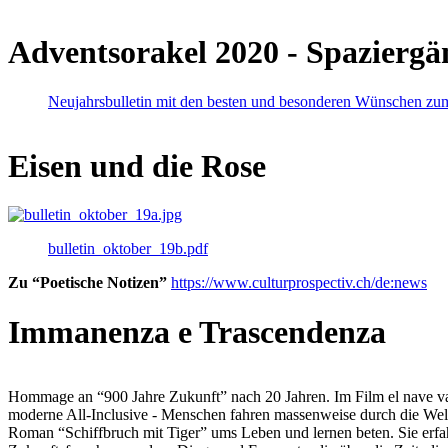
Adventsorakel 2020 - Spaziergä
Neujahrsbulletin mit den besten und besonderen Wünschen zu
Eisen und die Rose
bulletin_oktober_19b.pdf
Zu “Poetische Notizen”
https://www.culturprospectiv.ch/de:news
Immanenza e Trascendenza
Hommage an “900 Jahre Zukunft” nach 20 Jahren. Im Film el nave va lies
moderne All-Inclusive - Menschen fahren massenweise durch die Weltm
Roman “Schiffbruch mit Tiger” ums Leben und lernen beten. Sie erfah