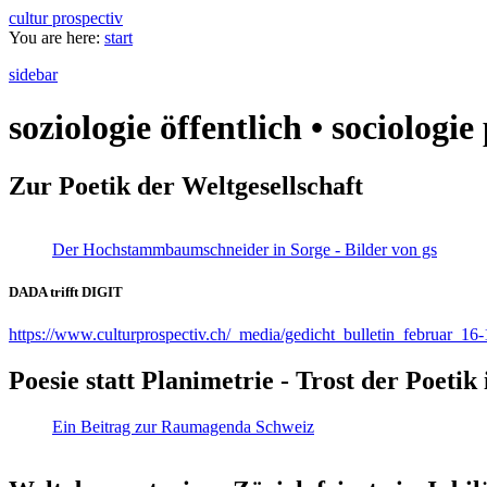
cultur prospectiv
You are here:
start
sidebar
soziologie öffentlich • sociologi
Zur Poetik der Weltgesellschaft
Der Hochstammbaumschneider in Sorge - Bilder von gs
DADA trifft DIGIT
https://www.culturprospectiv.ch/_media/gedicht_bulletin_februar_16-
Poesie statt Planimetrie - Trost der Poeti
Ein Beitrag zur Raumagenda Schweiz