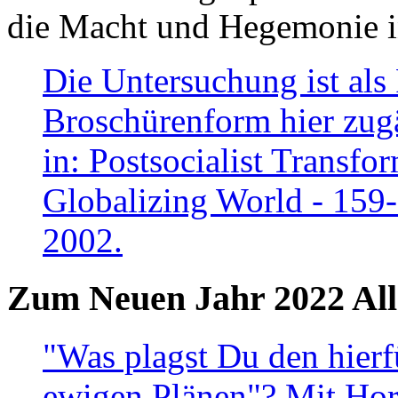
die Macht und Hegemonie in
Die Untersuchung ist als 
Broschürenform hier zugä
in: Postsocialist Transfo
Globalizing World - 159
2002.
Zum Neuen Jahr 2022 All
"Was plagst Du den hierf
ewigen Plänen"? Mit Hora