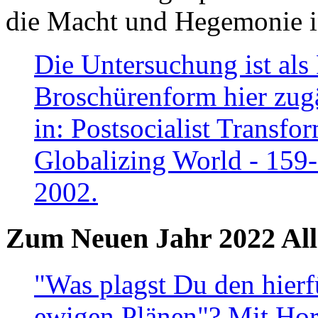
die Macht und Hegemonie in
Die Untersuchung ist als 
Broschürenform hier zugä
in: Postsocialist Transfo
Globalizing World - 159
2002.
Zum Neuen Jahr 2022 All
"Was plagst Du den hierf
ewigen Plänen"? Mit Hora