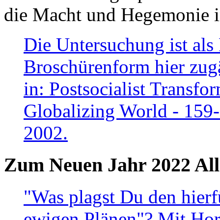
die Macht und Hegemonie in
Die Untersuchung ist als 
Broschürenform hier zugä
in: Postsocialist Transfo
Globalizing World - 159
2002.
Zum Neuen Jahr 2022 All
"Was plagst Du den hierf
ewigen Plänen"? Mit Hora