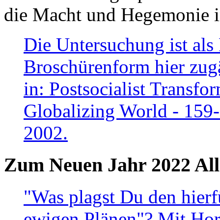
die Macht und Hegemonie in
Die Untersuchung ist als 
Broschürenform hier zugä
in: Postsocialist Transfo
Globalizing World - 159
2002.
Zum Neuen Jahr 2022 All
"Was plagst Du den hierf
ewigen Plänen"? Mit Hora