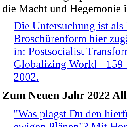
die Macht und Hegemonie in
Die Untersuchung ist als 
Broschürenform hier zugä
in: Postsocialist Transfo
Globalizing World - 159
2002.
Zum Neuen Jahr 2022 All
"Was plagst Du den hierf
ewigen Plänen"? Mit Hora