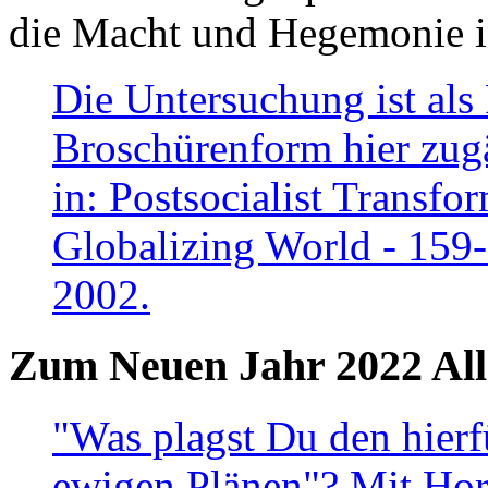
die Macht und Hegemonie in
Die Untersuchung ist als 
Broschürenform hier zugä
in: Postsocialist Transfo
Globalizing World - 159
2002.
Zum Neuen Jahr 2022 All
"Was plagst Du den hierf
ewigen Plänen"? Mit Hora