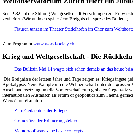
Weltobservatorium Zürich feiert ein Jubi
Seit 1982 hat die Stiftung Weltgesellschaft Forschungen zur Entwicklu
verändert. (Wir widmen später dem Ereignis ein spezielles Bulletin).
Figuren tanzen im Theater Stadelhofen im Chor zum Welttheater:
Zum Programm
www.worldsociety.ch
Krieg und Weltgesellschaft - Die Rückkehr
Das Bulletin Mai 14 wagte sich schon damals an das heute bris
Die Ereignisse der letzten Jahre und Tage zeigen es: Kriegsängste geh
Apokalypse. Neue Kämpfe um die Weltherrschaft unter den grossen Mäch
Auseinandersetzung um die Vorherrschaft zum globalen Gegensatz wir
internationalen Austausch als return of geopolitics zum Thema gemacht
Wien/Zurich/London.
Zum Gedächtnis der Kriege
Grundzüge der Erinnerungsfelder
Memory of wars - the basic concepts