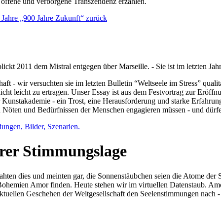
e offene und verborgene Transzendenz erzählen.
0 Jahre „900 Jahre Zukunft“ zurück
lickt 2011 dem Mistral entgegen über Marseille. - Sie ist im letzten J
ft - wir versuchten sie im letzten Bulletin “Weltseele im Stress” qual
nicht leicht zu ertragen. Unser Essay ist aus dem Festvortrag zur Eröf
 Kunstakademie - ein Trost, eine Herausforderung und starke Erfahrun
en Nöten und Bedürfnissen der Menschen engagieren müssen - und dürf
dungen, Bilder, Szenarien.
ihrer Stimmungslage
ejahten dies und meinten gar, die Sonnenstäubchen seien die Atome der
n Bohemien Amor finden. Heute stehen wir im virtuellen Datenstaub. Am
aktuellen Geschehen der Weltgesellschaft den Seelenstimmungen nach - 