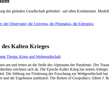
läum
ng der globalen Gesellschaft gefördert - auf allen Kontinenten. Modelle
 der Observator, die Universa, die Prismatica, die Entropica
 des Kalten Krieges
ante Thema: Krieg und Weltgesellschaft
en um und treten an die Stelle des Alptraums der Pandemie. Der Traum v
ten zeichnen sich ab. Die Epoche Kalter Krieg hat seinen Ableger bis 
d. Die Stiftung zur Förderung der Forschung zur Weltgesellschaft hat
 und die Ergebnisse publiziert: The Return of Geopolitics: Albert J. Be