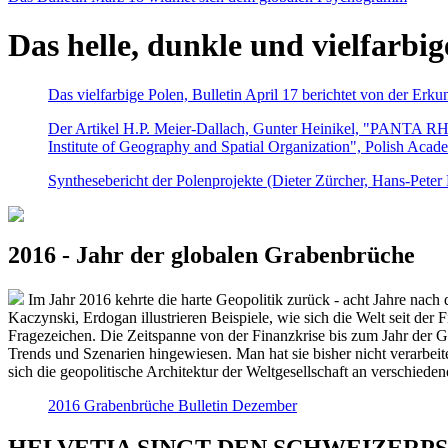
Das helle, dunkle und vielfarbig
Das vielfarbige Polen, Bulletin April 17 berichtet von der Erk
Der Artikel H.P. Meier-Dallach, Gunter Heinikel, "PANTA RHEI
Institute of Geography and Spatial Organization", Polish Acad
Synthesebericht der Polenprojekte (Dieter Zürcher, Hans-Pete
2016 - Jahr der globalen Grabenbrüche
Im Jahr 2016 kehrte die harte Geopolitik zurück - acht Jahre nach 
Kaczynski, Erdogan illustrieren Beispiele, wie sich die Welt seit der
Fragezeichen. Die Zeitspanne von der Finanzkrise bis zum Jahr der Gr
Trends und Szenarien hingewiesen. Man hat sie bisher nicht verarbe
sich die geopolitische Architektur der Weltgesellschaft an verschiede
2016 Grabenbrüche Bulletin Dezember
HELVETIA SINGT DEN SCHWEIZERPSALM 2