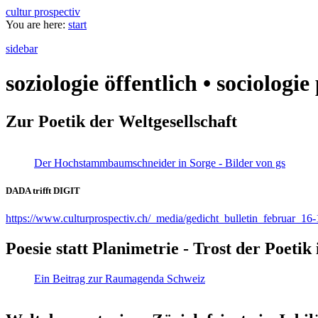
cultur prospectiv
You are here:
start
sidebar
soziologie öffentlich • sociologi
Zur Poetik der Weltgesellschaft
Der Hochstammbaumschneider in Sorge - Bilder von gs
DADA trifft DIGIT
https://www.culturprospectiv.ch/_media/gedicht_bulletin_februar_16-
Poesie statt Planimetrie - Trost der Poeti
Ein Beitrag zur Raumagenda Schweiz