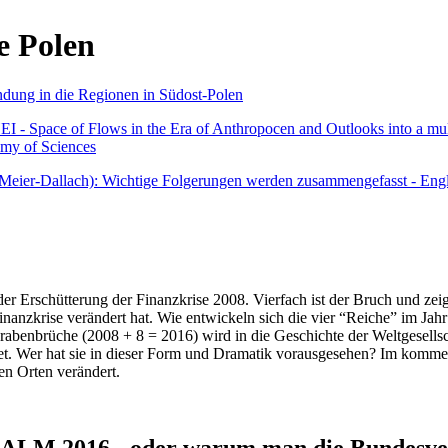
e Polen
undung in die Regionen in Südost-Polen
 - Space of Flows in the Era of Anthropocen and Outlooks into a mult
emy of Sciences
r Meier-Dallach): Wichtige Folgerungen werden zusammengefasst - Engl
der Erschütterung der Finanzkrise 2008. Vierfach ist der Bruch und zeig
 Finanzkrise verändert hat. Wie entwickeln sich die vier “Reiche” im J
abenbrüche (2008 + 8 = 2016) wird in die Geschichte der Weltgesellsch
itet. Wer hat sie in dieser Form und Dramatik vorausgesehen? Im komm
nen Orten verändert.
016 - oder warum man die Bundesverfa