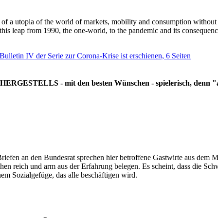
g of a utopia of the world of markets, mobility and consumption withou
 this leap from 1990, the one-world, to the pandemic and its consequenc
 Bulletin IV der Serie zur Corona-Krise ist erschienen, 6 Seiten
RGESTELLS - mit den besten Wünschen - spielerisch, denn "all
Briefen an den Bundesrat sprechen hier betroffene Gastwirte aus dem Mi
hen reich und arm aus der Erfahrung belegen. Es scheint, dass die Sc
nem Sozialgefüge, das alle beschäftigen wird.