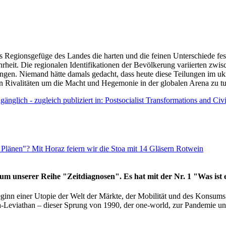
as Regionsgefüge des Landes die harten und die feinen Unterschiede fes
hrheit. Die regionalen Identifikationen der Bevölkerung variierten zwi
ngen. Niemand hätte damals gedacht, dass heute diese Teilungen im uk
 den Rivalitäten um die Macht und Hegemonie in der globalen Arena zu t
änglich - zugleich publiziert in: Postsocialist Transformations and Ci
Plänen"? Mit Horaz feiern wir die Stoa mit 14 Gläsern Rotwein
läum unserer Reihe "Zeitdiagnosen". Es hat mit der Nr. 1 "Was ist
eginn einer Utopie der Welt der Märkte, der Mobilität und des Konsu
viathan – dieser Sprung von 1990, der one-world, zur Pandemie und i