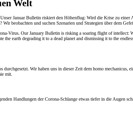
uen Welt
nser Januar Bulletin riskiert den Höhenflug: Wird die Krise zu einer 
All? Wir beobachten und suchen Szenarien und Strategien über dem Ge
-Virus. Our January Bulletin is risking a soaring flight of intellect: Wi
te the earth degrading it to a dead planet and dismissing it to the endl
os durchgesetzt. Wir haben uns in dieser Zeit dem homo mechanicus, e
ie mit.
genden Handlungen der Corona-Schlange etwas tiefer in die Augen sc