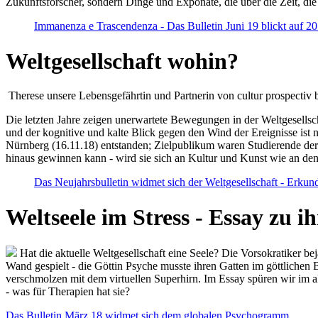
Zukunftsforscher, sondern Dinge und Exponate, die über die Zeit, di
Immanenza e Trascendenza - Das Bulletin Juni 19 blickt auf 2
Weltgesellschaft wohin?
Therese unsere Lebensgefährtin und Partnerin von cultur prospectiv b
Die letzten Jahre zeigen unerwartete Bewegungen in der Weltgesellscha
und der kognitive und kalte Blick gegen den Wind der Ereignisse ist 
Nürnberg (16.11.18) entstanden; Zielpublikum waren Studierende der
hinaus gewinnen kann - wird sie sich an Kultur und Kunst wie an d
Das Neujahrsbulletin widmet sich der Weltgesellschaft - Erkun
Weltseele im Stress - Essay zu 
Hat die aktuelle Weltgesellschaft eine Seele? Die Vorsokratiker b
Wand gespielt - die Göttin Psyche musste ihren Gatten im göttliche
verschmolzen mit dem virtuellen Superhirn. Im Essay spüren wir im 
- was für Therapien hat sie?
Das Bulletin März 18 widmet sich dem globalen Psychogramm