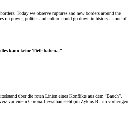
t borders. Today we observe ruptures and new borders around the
es on power, politics and culture could go down in history as one of
es kann keine Tiefe haben..."
ttelstand über die roten Linien eines Konflikts aus dem “Bauch”.
hweiz vor einem Corona-Leviathan steht (im Zyklus B - im vorherigen