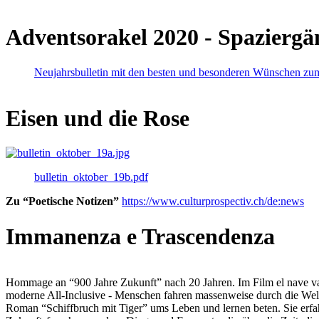
Adventsorakel 2020 - Spaziergä
Neujahrsbulletin mit den besten und besonderen Wünschen zu
Eisen und die Rose
bulletin_oktober_19b.pdf
Zu “Poetische Notizen”
https://www.culturprospectiv.ch/de:news
Immanenza e Trascendenza
Hommage an “900 Jahre Zukunft” nach 20 Jahren. Im Film el nave va lies
moderne All-Inclusive - Menschen fahren massenweise durch die Weltm
Roman “Schiffbruch mit Tiger” ums Leben und lernen beten. Sie erfah