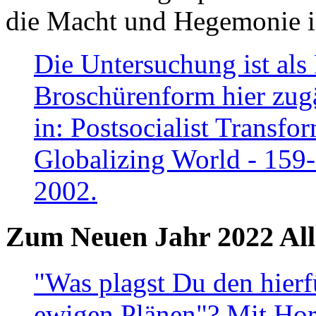
die Macht und Hegemonie in
Die Untersuchung ist als 
Broschürenform hier zugä
in: Postsocialist Transfo
Globalizing World - 159
2002.
Zum Neuen Jahr 2022 All
"Was plagst Du den hierf
ewigen Plänen"? Mit Hora