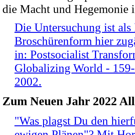
die Macht und Hegemonie in
Die Untersuchung ist als 
Broschürenform hier zugä
in: Postsocialist Transfo
Globalizing World - 159
2002.
Zum Neuen Jahr 2022 All
"Was plagst Du den hierf
ewigen Plänen"? Mit Hora