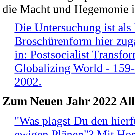
die Macht und Hegemonie in
Die Untersuchung ist als 
Broschürenform hier zugä
in: Postsocialist Transfo
Globalizing World - 159
2002.
Zum Neuen Jahr 2022 All
"Was plagst Du den hierf
ewigen Plänen"? Mit Hora