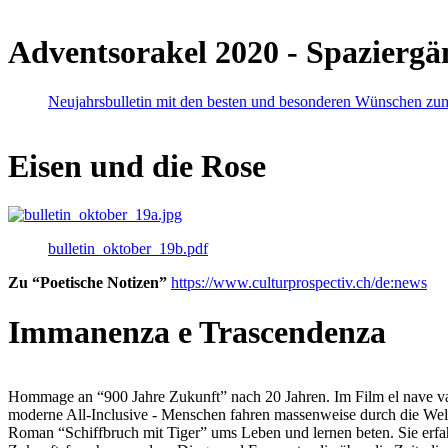
Adventsorakel 2020 - Spaziergä
Neujahrsbulletin mit den besten und besonderen Wünschen zu
Eisen und die Rose
bulletin_oktober_19b.pdf
Zu “Poetische Notizen”
https://www.culturprospectiv.ch/de:news
Immanenza e Trascendenza
Hommage an “900 Jahre Zukunft” nach 20 Jahren. Im Film el nave va lies
moderne All-Inclusive - Menschen fahren massenweise durch die Weltm
Roman “Schiffbruch mit Tiger” ums Leben und lernen beten. Sie erfah