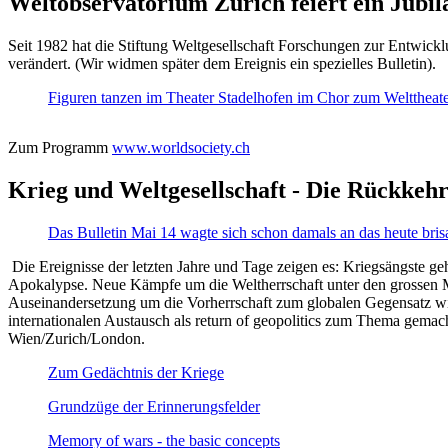
Weltobservatorium Zürich feiert ein Jubi
Seit 1982 hat die Stiftung Weltgesellschaft Forschungen zur Entwicklu
verändert. (Wir widmen später dem Ereignis ein spezielles Bulletin).
Figuren tanzen im Theater Stadelhofen im Chor zum Welttheater:
Zum Programm
www.worldsociety.ch
Krieg und Weltgesellschaft - Die Rückkehr
Das Bulletin Mai 14 wagte sich schon damals an das heute bris
Die Ereignisse der letzten Jahre und Tage zeigen es: Kriegsängste geh
Apokalypse. Neue Kämpfe um die Weltherrschaft unter den grossen Mäch
Auseinandersetzung um die Vorherrschaft zum globalen Gegensatz wir
internationalen Austausch als return of geopolitics zum Thema gemacht
Wien/Zurich/London.
Zum Gedächtnis der Kriege
Grundzüge der Erinnerungsfelder
Memory of wars - the basic concepts