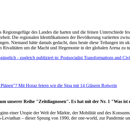
as Regionsgefüge des Landes die harten und die feinen Unterschiede fes
hrheit. Die regionalen Identifikationen der Bevölkerung variierten zwi
ngen. Niemand hätte damals gedacht, dass heute diese Teilungen im uk
 den Rivalitäten um die Macht und Hegemonie in der globalen Arena zu t
änglich - zugleich publiziert in: Postsocialist Transformations and Ci
Plänen"? Mit Horaz feiern wir die Stoa mit 14 Gläsern Rotwein
läum unserer Reihe "Zeitdiagnosen". Es hat mit der Nr. 1 "Was ist
eginn einer Utopie der Welt der Märkte, der Mobilität und des Konsu
viathan – dieser Sprung von 1990, der one-world, zur Pandemie und i