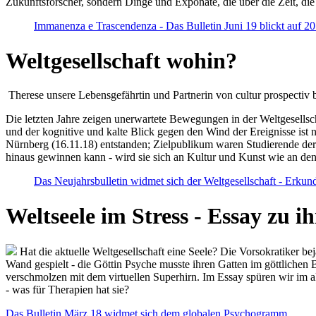
Zukunftsforscher, sondern Dinge und Exponate, die über die Zeit, di
Immanenza e Trascendenza - Das Bulletin Juni 19 blickt auf 2
Weltgesellschaft wohin?
Therese unsere Lebensgefährtin und Partnerin von cultur prospectiv b
Die letzten Jahre zeigen unerwartete Bewegungen in der Weltgesellscha
und der kognitive und kalte Blick gegen den Wind der Ereignisse ist 
Nürnberg (16.11.18) entstanden; Zielpublikum waren Studierende der
hinaus gewinnen kann - wird sie sich an Kultur und Kunst wie an d
Das Neujahrsbulletin widmet sich der Weltgesellschaft - Erkun
Weltseele im Stress - Essay zu 
Hat die aktuelle Weltgesellschaft eine Seele? Die Vorsokratiker b
Wand gespielt - die Göttin Psyche musste ihren Gatten im göttliche
verschmolzen mit dem virtuellen Superhirn. Im Essay spüren wir im 
- was für Therapien hat sie?
Das Bulletin März 18 widmet sich dem globalen Psychogramm