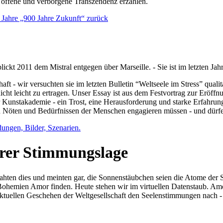
e offene und verborgene Transzendenz erzählen.
0 Jahre „900 Jahre Zukunft“ zurück
lickt 2011 dem Mistral entgegen über Marseille. - Sie ist im letzten J
ft - wir versuchten sie im letzten Bulletin “Weltseele im Stress” qual
nicht leicht zu ertragen. Unser Essay ist aus dem Festvortrag zur Eröf
 Kunstakademie - ein Trost, eine Herausforderung und starke Erfahrun
en Nöten und Bedürfnissen der Menschen engagieren müssen - und dürf
dungen, Bilder, Szenarien.
ihrer Stimmungslage
ejahten dies und meinten gar, die Sonnenstäubchen seien die Atome der
n Bohemien Amor finden. Heute stehen wir im virtuellen Datenstaub. Am
aktuellen Geschehen der Weltgesellschaft den Seelenstimmungen nach - 