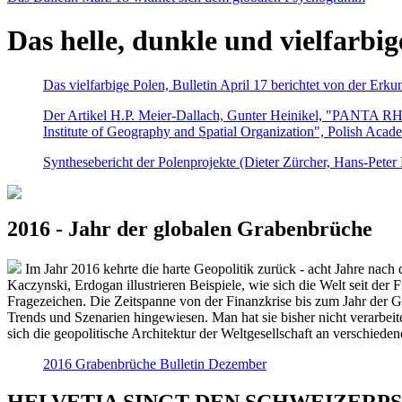
Das helle, dunkle und vielfarbig
Das vielfarbige Polen, Bulletin April 17 berichtet von der Erk
Der Artikel H.P. Meier-Dallach, Gunter Heinikel, "PANTA RHEI
Institute of Geography and Spatial Organization", Polish Acad
Synthesebericht der Polenprojekte (Dieter Zürcher, Hans-Pete
2016 - Jahr der globalen Grabenbrüche
Im Jahr 2016 kehrte die harte Geopolitik zurück - acht Jahre nach 
Kaczynski, Erdogan illustrieren Beispiele, wie sich die Welt seit der
Fragezeichen. Die Zeitspanne von der Finanzkrise bis zum Jahr der Gr
Trends und Szenarien hingewiesen. Man hat sie bisher nicht verarbe
sich die geopolitische Architektur der Weltgesellschaft an verschiede
2016 Grabenbrüche Bulletin Dezember
HELVETIA SINGT DEN SCHWEIZERPSALM 2