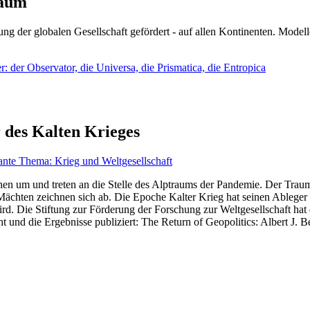
läum
ng der globalen Gesellschaft gefördert - auf allen Kontinenten. Modelle
 der Observator, die Universa, die Prismatica, die Entropica
 des Kalten Krieges
ante Thema: Krieg und Weltgesellschaft
en um und treten an die Stelle des Alptraums der Pandemie. Der Traum v
ten zeichnen sich ab. Die Epoche Kalter Krieg hat seinen Ableger bis 
d. Die Stiftung zur Förderung der Forschung zur Weltgesellschaft hat
 und die Ergebnisse publiziert: The Return of Geopolitics: Albert J. Be