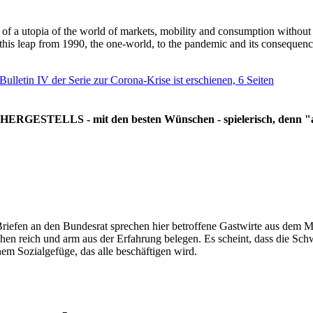
g of a utopia of the world of markets, mobility and consumption withou
 this leap from 1990, the one-world, to the pandemic and its consequenc
 Bulletin IV der Serie zur Corona-Krise ist erschienen, 6 Seiten
RGESTELLS - mit den besten Wünschen - spielerisch, denn "all
Briefen an den Bundesrat sprechen hier betroffene Gastwirte aus dem Mi
hen reich und arm aus der Erfahrung belegen. Es scheint, dass die Sc
nem Sozialgefüge, das alle beschäftigen wird.