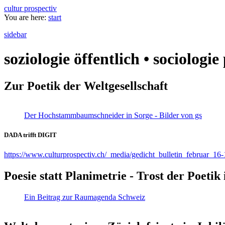
cultur prospectiv
You are here:
start
sidebar
soziologie öffentlich • sociologi
Zur Poetik der Weltgesellschaft
Der Hochstammbaumschneider in Sorge - Bilder von gs
DADA trifft DIGIT
https://www.culturprospectiv.ch/_media/gedicht_bulletin_februar_16-
Poesie statt Planimetrie - Trost der Poeti
Ein Beitrag zur Raumagenda Schweiz