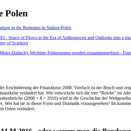
e Polen
undung in die Regionen in Südost-Polen
 - Space of Flows in the Era of Anthropocen and Outlooks into a mult
emy of Sciences
r Meier-Dallach): Wichtige Folgerungen werden zusammengefasst - Engl
der Erschütterung der Finanzkrise 2008. Vierfach ist der Bruch und zeig
 Finanzkrise verändert hat. Wie entwickeln sich die vier “Reiche” im J
abenbrüche (2008 + 8 = 2016) wird in die Geschichte der Weltgesellsch
itet. Wer hat sie in dieser Form und Dramatik vorausgesehen? Im komm
nen Orten verändert.
016 - oder warum man die Bundesverfa