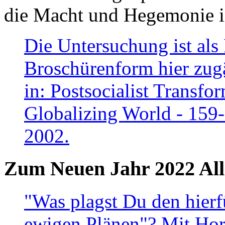
die Macht und Hegemonie in
Die Untersuchung ist als 
Broschürenform hier zugä
in: Postsocialist Transfo
Globalizing World - 159
2002.
Zum Neuen Jahr 2022 All
"Was plagst Du den hierf
ewigen Plänen"? Mit Hora