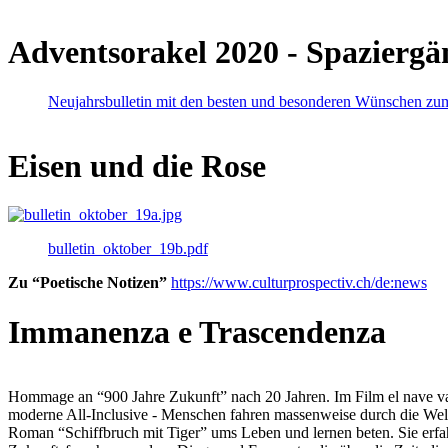
Adventsorakel 2020 - Spaziergä
Neujahrsbulletin mit den besten und besonderen Wünschen zu
Eisen und die Rose
bulletin_oktober_19b.pdf
Zu “Poetische Notizen”
https://www.culturprospectiv.ch/de:news
Immanenza e Trascendenza
Hommage an “900 Jahre Zukunft” nach 20 Jahren. Im Film el nave va lies
moderne All-Inclusive - Menschen fahren massenweise durch die Weltm
Roman “Schiffbruch mit Tiger” ums Leben und lernen beten. Sie erfah