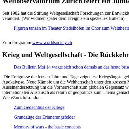
Weltobservatorium Zürich feiert ein Jubi
Seit 1982 hat die Stiftung Weltgesellschaft Forschungen zur Entwicklu
verändert. (Wir widmen später dem Ereignis ein spezielles Bulletin).
Figuren tanzen im Theater Stadelhofen im Chor zum Welttheater:
Zum Programm
www.worldsociety.ch
Krieg und Weltgesellschaft - Die Rückkehr
Das Bulletin Mai 14 wagte sich schon damals an das heute bris
Die Ereignisse der letzten Jahre und Tage zeigen es: Kriegsängste geh
Apokalypse. Neue Kämpfe um die Weltherrschaft unter den grossen Mäch
Auseinandersetzung um die Vorherrschaft zum globalen Gegensatz wir
internationalen Austausch als return of geopolitics zum Thema gemacht
Wien/Zurich/London.
Zum Gedächtnis der Kriege
Grundzüge der Erinnerungsfelder
Memory of wars - the basic concepts