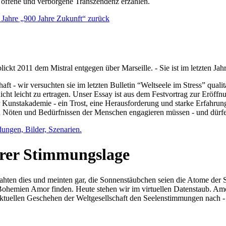
e offene und verborgene Transzendenz erzählen.
0 Jahre „900 Jahre Zukunft“ zurück
lickt 2011 dem Mistral entgegen über Marseille. - Sie ist im letzten J
ft - wir versuchten sie im letzten Bulletin “Weltseele im Stress” qual
nicht leicht zu ertragen. Unser Essay ist aus dem Festvortrag zur Eröf
 Kunstakademie - ein Trost, eine Herausforderung und starke Erfahrun
en Nöten und Bedürfnissen der Menschen engagieren müssen - und dürf
dungen, Bilder, Szenarien.
ihrer Stimmungslage
ejahten dies und meinten gar, die Sonnenstäubchen seien die Atome der
n Bohemien Amor finden. Heute stehen wir im virtuellen Datenstaub. Am
aktuellen Geschehen der Weltgesellschaft den Seelenstimmungen nach - 