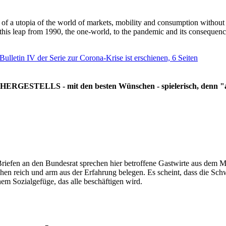
g of a utopia of the world of markets, mobility and consumption withou
 this leap from 1990, the one-world, to the pandemic and its consequenc
 Bulletin IV der Serie zur Corona-Krise ist erschienen, 6 Seiten
RGESTELLS - mit den besten Wünschen - spielerisch, denn "all
Briefen an den Bundesrat sprechen hier betroffene Gastwirte aus dem Mi
hen reich und arm aus der Erfahrung belegen. Es scheint, dass die Sc
nem Sozialgefüge, das alle beschäftigen wird.