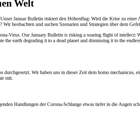
uen Welt
nser Januar Bulletin riskiert den Höhenflug: Wird die Krise zu einer 
All? Wir beobachten und suchen Szenarien und Strategien über dem Ge
-Virus. Our January Bulletin is risking a soaring flight of intellect: Wi
te the earth degrading it to a dead planet and dismissing it to the endl
os durchgesetzt. Wir haben uns in dieser Zeit dem homo mechanicus, e
ie mit.
genden Handlungen der Corona-Schlange etwas tiefer in die Augen sc