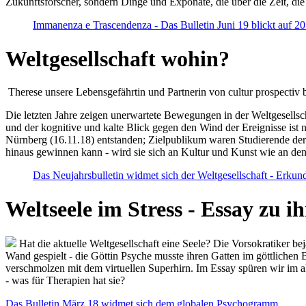
Zukunftsforscher, sondern Dinge und Exponate, die über die Zeit, di
Immanenza e Trascendenza - Das Bulletin Juni 19 blickt auf 2
Weltgesellschaft wohin?
Therese unsere Lebensgefährtin und Partnerin von cultur prospectiv b
Die letzten Jahre zeigen unerwartete Bewegungen in der Weltgesellscha
und der kognitive und kalte Blick gegen den Wind der Ereignisse ist 
Nürnberg (16.11.18) entstanden; Zielpublikum waren Studierende der
hinaus gewinnen kann - wird sie sich an Kultur und Kunst wie an d
Das Neujahrsbulletin widmet sich der Weltgesellschaft - Erkun
Weltseele im Stress - Essay zu 
Hat die aktuelle Weltgesellschaft eine Seele? Die Vorsokratiker b
Wand gespielt - die Göttin Psyche musste ihren Gatten im göttliche
verschmolzen mit dem virtuellen Superhirn. Im Essay spüren wir im 
- was für Therapien hat sie?
Das Bulletin März 18 widmet sich dem globalen Psychogramm