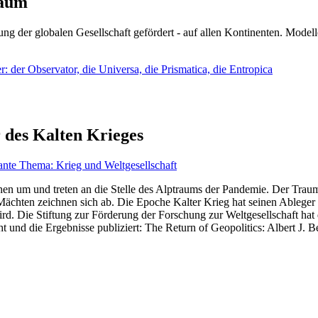
läum
ng der globalen Gesellschaft gefördert - auf allen Kontinenten. Modelle
 der Observator, die Universa, die Prismatica, die Entropica
 des Kalten Krieges
ante Thema: Krieg und Weltgesellschaft
en um und treten an die Stelle des Alptraums der Pandemie. Der Traum v
ten zeichnen sich ab. Die Epoche Kalter Krieg hat seinen Ableger bis 
d. Die Stiftung zur Förderung der Forschung zur Weltgesellschaft hat
 und die Ergebnisse publiziert: The Return of Geopolitics: Albert J. Be