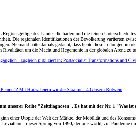
as Regionsgefüge des Landes die harten und die feinen Unterschiede fes
hrheit. Die regionalen Identifikationen der Bevölkerung variierten zwi
ngen. Niemand hätte damals gedacht, dass heute diese Teilungen im uk
 den Rivalitäten um die Macht und Hegemonie in der globalen Arena zu t
änglich - zugleich publiziert in: Postsocialist Transformations and Ci
Plänen"? Mit Horaz feiern wir die Stoa mit 14 Gläsern Rotwein
läum unserer Reihe "Zeitdiagnosen". Es hat mit der Nr. 1 "Was ist
eginn einer Utopie der Welt der Märkte, der Mobilität und des Konsu
viathan – dieser Sprung von 1990, der one-world, zur Pandemie und i