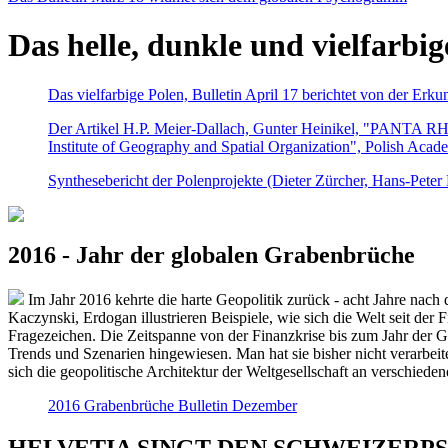
Das helle, dunkle und vielfarbig
Das vielfarbige Polen, Bulletin April 17 berichtet von der Erk
Der Artikel H.P. Meier-Dallach, Gunter Heinikel, "PANTA RHEI
Institute of Geography and Spatial Organization", Polish Acad
Synthesebericht der Polenprojekte (Dieter Zürcher, Hans-Pete
2016 - Jahr der globalen Grabenbrüche
Im Jahr 2016 kehrte die harte Geopolitik zurück - acht Jahre nach 
Kaczynski, Erdogan illustrieren Beispiele, wie sich die Welt seit der
Fragezeichen. Die Zeitspanne von der Finanzkrise bis zum Jahr der Gr
Trends und Szenarien hingewiesen. Man hat sie bisher nicht verarbe
sich die geopolitische Architektur der Weltgesellschaft an verschiede
2016 Grabenbrüche Bulletin Dezember
HELVETIA SINGT DEN SCHWEIZERPSALM 2