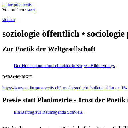
cultur prospectiv
You are here:
start
sidebar
soziologie öffentlich • sociologi
Zur Poetik der Weltgesellschaft
Der Hochstammbaumschneider in Sorge - Bilder von gs
DADA trifft DIGIT
https://www.culturprospectiv.ch/_media/gedicht_bulletin_februar_16-
Poesie statt Planimetrie - Trost der Poeti
Ein Beitrag zur Raumagenda Schweiz