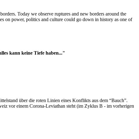
t borders. Today we observe ruptures and new borders around the
es on power, politics and culture could go down in history as one of
es kann keine Tiefe haben..."
ttelstand über die roten Linien eines Konflikts aus dem “Bauch”.
hweiz vor einem Corona-Leviathan steht (im Zyklus B - im vorherigen