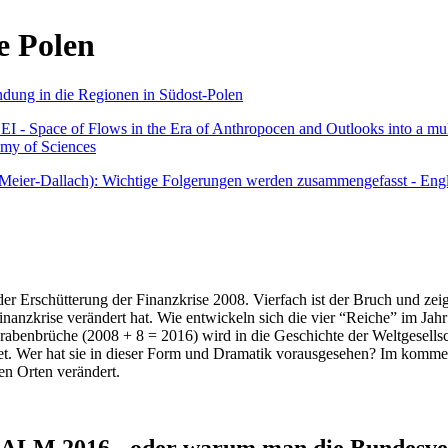
e Polen
undung in die Regionen in Südost-Polen
 - Space of Flows in the Era of Anthropocen and Outlooks into a mult
emy of Sciences
r Meier-Dallach): Wichtige Folgerungen werden zusammengefasst - Engl
der Erschütterung der Finanzkrise 2008. Vierfach ist der Bruch und zeig
 Finanzkrise verändert hat. Wie entwickeln sich die vier “Reiche” im J
abenbrüche (2008 + 8 = 2016) wird in die Geschichte der Weltgesellsch
itet. Wer hat sie in dieser Form und Dramatik vorausgesehen? Im komm
nen Orten verändert.
016 - oder warum man die Bundesverfa