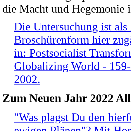
die Macht und Hegemonie in
Die Untersuchung ist als 
Broschürenform hier zugä
in: Postsocialist Transfo
Globalizing World - 159
2002.
Zum Neuen Jahr 2022 All
"Was plagst Du den hierf
ewigen Plänen"? Mit Hora