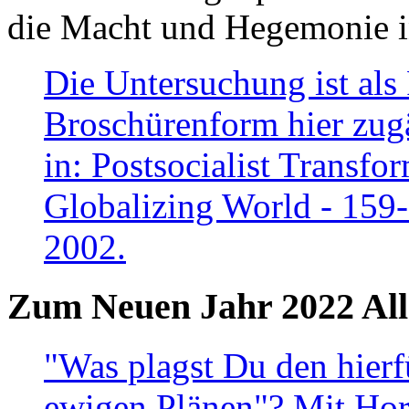
die Macht und Hegemonie in
Die Untersuchung ist als 
Broschürenform hier zugä
in: Postsocialist Transfo
Globalizing World - 159
2002.
Zum Neuen Jahr 2022 All
"Was plagst Du den hierf
ewigen Plänen"? Mit Hora