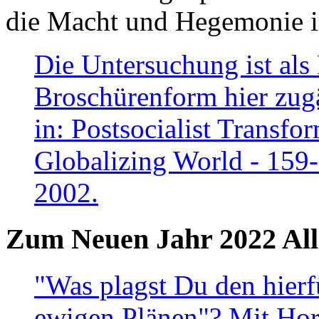
die Macht und Hegemonie in
Die Untersuchung ist als 
Broschürenform hier zugä
in: Postsocialist Transfo
Globalizing World - 159
2002.
Zum Neuen Jahr 2022 All
"Was plagst Du den hierf
ewigen Plänen"? Mit Hora