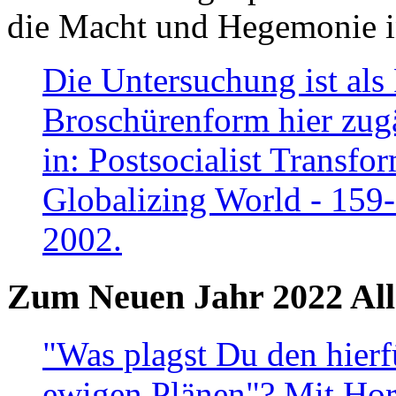
die Macht und Hegemonie in
Die Untersuchung ist als 
Broschürenform hier zugä
in: Postsocialist Transfo
Globalizing World - 159
2002.
Zum Neuen Jahr 2022 All
"Was plagst Du den hierf
ewigen Plänen"? Mit Hora