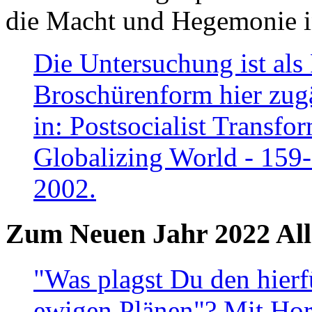
die Macht und Hegemonie in
Die Untersuchung ist als 
Broschürenform hier zugä
in: Postsocialist Transfo
Globalizing World - 159
2002.
Zum Neuen Jahr 2022 All
"Was plagst Du den hierf
ewigen Plänen"? Mit Hora