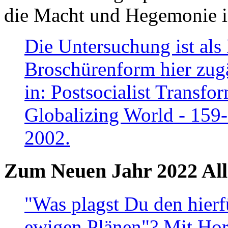
die Macht und Hegemonie in
Die Untersuchung ist als 
Broschürenform hier zugä
in: Postsocialist Transfo
Globalizing World - 159
2002.
Zum Neuen Jahr 2022 All
"Was plagst Du den hierf
ewigen Plänen"? Mit Hora