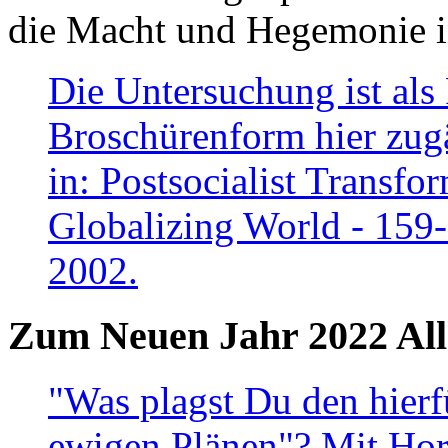
die Macht und Hegemonie in
Die Untersuchung ist als 
Broschürenform hier zugä
in: Postsocialist Transfo
Globalizing World - 159
2002.
Zum Neuen Jahr 2022 All
"Was plagst Du den hierf
ewigen Plänen"? Mit Hora