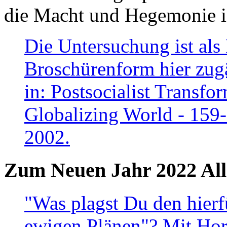
die Macht und Hegemonie in
Die Untersuchung ist als 
Broschürenform hier zugä
in: Postsocialist Transfo
Globalizing World - 159
2002.
Zum Neuen Jahr 2022 All
"Was plagst Du den hierf
ewigen Plänen"? Mit Hora