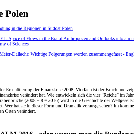
e Polen
undung in die Regionen in Südost-Polen
 - Space of Flows in the Era of Anthropocen and Outlooks into a mult
emy of Sciences
r Meier-Dallach): Wichtige Folgerungen werden zusammengefasst - Engl
der Erschütterung der Finanzkrise 2008. Vierfach ist der Bruch und zeig
 Finanzkrise verändert hat. Wie entwickeln sich die vier “Reiche” im J
abenbrüche (2008 + 8 = 2016) wird in die Geschichte der Weltgesellsch
itet. Wer hat sie in dieser Form und Dramatik vorausgesehen? Im komm
nen Orten verändert.
016 - oder warum man die Bundesverfa