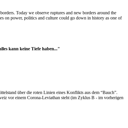
t borders. Today we observe ruptures and new borders around the
es on power, politics and culture could go down in history as one of
es kann keine Tiefe haben..."
ttelstand über die roten Linien eines Konflikts aus dem “Bauch”.
hweiz vor einem Corona-Leviathan steht (im Zyklus B - im vorherigen