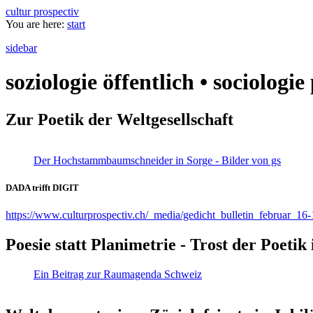
cultur prospectiv
You are here:
start
sidebar
soziologie öffentlich • sociologi
Zur Poetik der Weltgesellschaft
Der Hochstammbaumschneider in Sorge - Bilder von gs
DADA trifft DIGIT
https://www.culturprospectiv.ch/_media/gedicht_bulletin_februar_16-
Poesie statt Planimetrie - Trost der Poeti
Ein Beitrag zur Raumagenda Schweiz