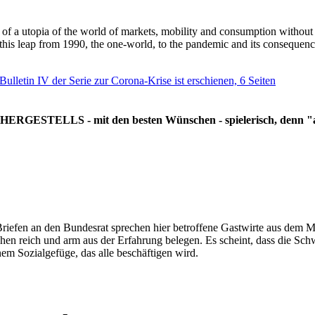
g of a utopia of the world of markets, mobility and consumption withou
 this leap from 1990, the one-world, to the pandemic and its consequenc
 Bulletin IV der Serie zur Corona-Krise ist erschienen, 6 Seiten
RGESTELLS - mit den besten Wünschen - spielerisch, denn "all
Briefen an den Bundesrat sprechen hier betroffene Gastwirte aus dem Mi
hen reich und arm aus der Erfahrung belegen. Es scheint, dass die Sc
nem Sozialgefüge, das alle beschäftigen wird.