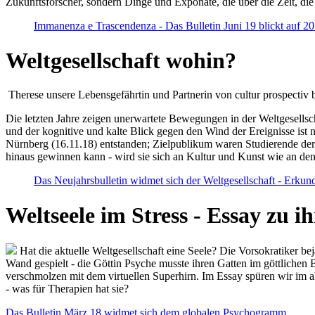
Zukunftsforscher, sondern Dinge und Exponate, die über die Zeit, di
Immanenza e Trascendenza - Das Bulletin Juni 19 blickt auf 2
Weltgesellschaft wohin?
Therese unsere Lebensgefährtin und Partnerin von cultur prospectiv b
Die letzten Jahre zeigen unerwartete Bewegungen in der Weltgesellscha
und der kognitive und kalte Blick gegen den Wind der Ereignisse ist 
Nürnberg (16.11.18) entstanden; Zielpublikum waren Studierende der
hinaus gewinnen kann - wird sie sich an Kultur und Kunst wie an d
Das Neujahrsbulletin widmet sich der Weltgesellschaft - Erkun
Weltseele im Stress - Essay zu 
Hat die aktuelle Weltgesellschaft eine Seele? Die Vorsokratiker b
Wand gespielt - die Göttin Psyche musste ihren Gatten im göttliche
verschmolzen mit dem virtuellen Superhirn. Im Essay spüren wir im 
- was für Therapien hat sie?
Das Bulletin März 18 widmet sich dem globalen Psychogramm