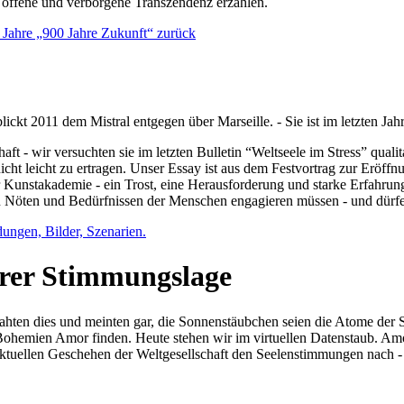
e offene und verborgene Transzendenz erzählen.
0 Jahre „900 Jahre Zukunft“ zurück
lickt 2011 dem Mistral entgegen über Marseille. - Sie ist im letzten J
ft - wir versuchten sie im letzten Bulletin “Weltseele im Stress” qual
nicht leicht zu ertragen. Unser Essay ist aus dem Festvortrag zur Eröf
 Kunstakademie - ein Trost, eine Herausforderung und starke Erfahrun
en Nöten und Bedürfnissen der Menschen engagieren müssen - und dürf
dungen, Bilder, Szenarien.
ihrer Stimmungslage
ejahten dies und meinten gar, die Sonnenstäubchen seien die Atome der
n Bohemien Amor finden. Heute stehen wir im virtuellen Datenstaub. Am
aktuellen Geschehen der Weltgesellschaft den Seelenstimmungen nach - 