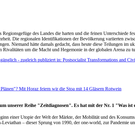
as Regionsgefüge des Landes die harten und die feinen Unterschiede fes
hrheit. Die regionalen Identifikationen der Bevölkerung variierten zwi
ngen. Niemand hätte damals gedacht, dass heute diese Teilungen im uk
 den Rivalitäten um die Macht und Hegemonie in der globalen Arena zu t
änglich - zugleich publiziert in: Postsocialist Transformations and Ci
Plänen"? Mit Horaz feiern wir die Stoa mit 14 Gläsern Rotwein
läum unserer Reihe "Zeitdiagnosen". Es hat mit der Nr. 1 "Was ist
eginn einer Utopie der Welt der Märkte, der Mobilität und des Konsu
viathan – dieser Sprung von 1990, der one-world, zur Pandemie und i