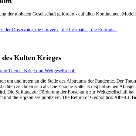
läum
ng der globalen Gesellschaft gefördert - auf allen Kontinenten. Modelle
 der Observator, die Universa, die Prismatica, die Entropica
 des Kalten Krieges
ante Thema: Krieg und Weltgesellschaft
en um und treten an die Stelle des Alptraums der Pandemie. Der Traum v
ten zeichnen sich ab. Die Epoche Kalter Krieg hat seinen Ableger bis 
d. Die Stiftung zur Förderung der Forschung zur Weltgesellschaft hat
 und die Ergebnisse publiziert: The Return of Geopolitics: Albert J. Be