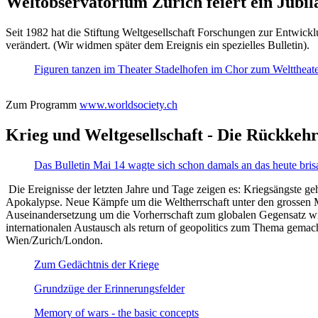
Weltobservatorium Zürich feiert ein Jubi
Seit 1982 hat die Stiftung Weltgesellschaft Forschungen zur Entwicklu
verändert. (Wir widmen später dem Ereignis ein spezielles Bulletin).
Figuren tanzen im Theater Stadelhofen im Chor zum Welttheater:
Zum Programm
www.worldsociety.ch
Krieg und Weltgesellschaft - Die Rückkehr
Das Bulletin Mai 14 wagte sich schon damals an das heute bris
Die Ereignisse der letzten Jahre und Tage zeigen es: Kriegsängste geh
Apokalypse. Neue Kämpfe um die Weltherrschaft unter den grossen Mäch
Auseinandersetzung um die Vorherrschaft zum globalen Gegensatz wir
internationalen Austausch als return of geopolitics zum Thema gemacht
Wien/Zurich/London.
Zum Gedächtnis der Kriege
Grundzüge der Erinnerungsfelder
Memory of wars - the basic concepts