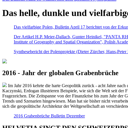
Das helle, dunkle und vielfarbig
Das vielfarbige Polen, Bulletin April 17 berichtet von der Erk
Der Artikel H.P. Meier-Dallach, Gunter Heinikel, "PANTA RHEI
Institute of Geography and Spatial Organization", Polish Acad
Synthesebericht der Polenprojekte (Dieter Zürcher, Hans-Pete
2016 - Jahr der globalen Grabenbrüche
Im Jahr 2016 kehrte die harte Geopolitik zurück - acht Jahre nach 
Kaczynski, Erdogan illustrieren Beispiele, wie sich die Welt seit der
Fragezeichen. Die Zeitspanne von der Finanzkrise bis zum Jahr der Gr
Trends und Szenarien hingewiesen. Man hat sie bisher nicht verarbe
sich die geopolitische Architektur der Weltgesellschaft an verschiede
2016 Grabenbrüche Bulletin Dezember
HELVETIA SINGT DEN SCHWEIZERPSALM 2