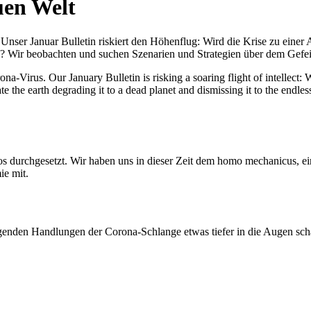
uen Welt
nser Januar Bulletin riskiert den Höhenflug: Wird die Krise zu einer 
All? Wir beobachten und suchen Szenarien und Strategien über dem Ge
-Virus. Our January Bulletin is risking a soaring flight of intellect: Wi
te the earth degrading it to a dead planet and dismissing it to the endl
os durchgesetzt. Wir haben uns in dieser Zeit dem homo mechanicus, e
ie mit.
genden Handlungen der Corona-Schlange etwas tiefer in die Augen sc