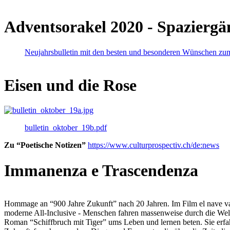
Adventsorakel 2020 - Spaziergä
Neujahrsbulletin mit den besten und besonderen Wünschen zu
Eisen und die Rose
bulletin_oktober_19b.pdf
Zu “Poetische Notizen”
https://www.culturprospectiv.ch/de:news
Immanenza e Trascendenza
Hommage an “900 Jahre Zukunft” nach 20 Jahren. Im Film el nave va lies
moderne All-Inclusive - Menschen fahren massenweise durch die Weltm
Roman “Schiffbruch mit Tiger” ums Leben und lernen beten. Sie erfah