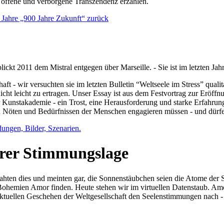
e offene und verborgene Transzendenz erzählen.
0 Jahre „900 Jahre Zukunft“ zurück
lickt 2011 dem Mistral entgegen über Marseille. - Sie ist im letzten J
ft - wir versuchten sie im letzten Bulletin “Weltseele im Stress” qual
nicht leicht zu ertragen. Unser Essay ist aus dem Festvortrag zur Eröf
 Kunstakademie - ein Trost, eine Herausforderung und starke Erfahrun
en Nöten und Bedürfnissen der Menschen engagieren müssen - und dürf
dungen, Bilder, Szenarien.
ihrer Stimmungslage
ejahten dies und meinten gar, die Sonnenstäubchen seien die Atome der
n Bohemien Amor finden. Heute stehen wir im virtuellen Datenstaub. Am
aktuellen Geschehen der Weltgesellschaft den Seelenstimmungen nach - 