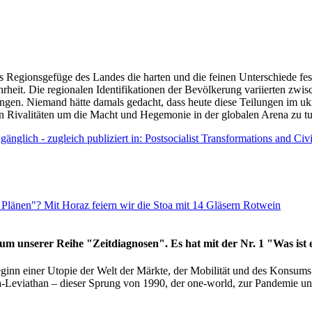
as Regionsgefüge des Landes die harten und die feinen Unterschiede fes
hrheit. Die regionalen Identifikationen der Bevölkerung variierten zwi
ngen. Niemand hätte damals gedacht, dass heute diese Teilungen im uk
 den Rivalitäten um die Macht und Hegemonie in der globalen Arena zu t
änglich - zugleich publiziert in: Postsocialist Transformations and Ci
Plänen"? Mit Horaz feiern wir die Stoa mit 14 Gläsern Rotwein
läum unserer Reihe "Zeitdiagnosen". Es hat mit der Nr. 1 "Was ist
eginn einer Utopie der Welt der Märkte, der Mobilität und des Konsu
viathan – dieser Sprung von 1990, der one-world, zur Pandemie und i