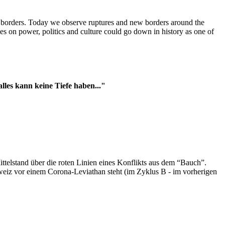
t borders. Today we observe ruptures and new borders around the
es on power, politics and culture could go down in history as one of
es kann keine Tiefe haben..."
ttelstand über die roten Linien eines Konflikts aus dem “Bauch”.
hweiz vor einem Corona-Leviathan steht (im Zyklus B - im vorherigen