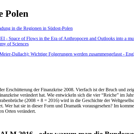
e Polen
undung in die Regionen in Südost-Polen
 - Space of Flows in the Era of Anthropocen and Outlooks into a mult
emy of Sciences
r Meier-Dallach): Wichtige Folgerungen werden zusammengefasst - Engl
der Erschütterung der Finanzkrise 2008. Vierfach ist der Bruch und zeig
 Finanzkrise verändert hat. Wie entwickeln sich die vier “Reiche” im J
abenbrüche (2008 + 8 = 2016) wird in die Geschichte der Weltgesellsch
itet. Wer hat sie in dieser Form und Dramatik vorausgesehen? Im komm
nen Orten verändert.
016 - oder warum man die Bundesverfa