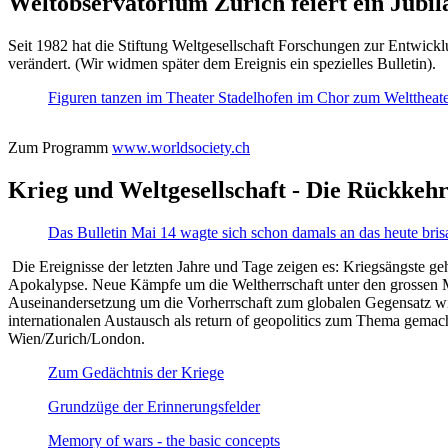
Weltobservatorium Zürich feiert ein Jubi
Seit 1982 hat die Stiftung Weltgesellschaft Forschungen zur Entwicklu
verändert. (Wir widmen später dem Ereignis ein spezielles Bulletin).
Figuren tanzen im Theater Stadelhofen im Chor zum Welttheater:
Zum Programm
www.worldsociety.ch
Krieg und Weltgesellschaft - Die Rückkehr
Das Bulletin Mai 14 wagte sich schon damals an das heute bris
Die Ereignisse der letzten Jahre und Tage zeigen es: Kriegsängste geh
Apokalypse. Neue Kämpfe um die Weltherrschaft unter den grossen Mäch
Auseinandersetzung um die Vorherrschaft zum globalen Gegensatz wir
internationalen Austausch als return of geopolitics zum Thema gemacht
Wien/Zurich/London.
Zum Gedächtnis der Kriege
Grundzüge der Erinnerungsfelder
Memory of wars - the basic concepts