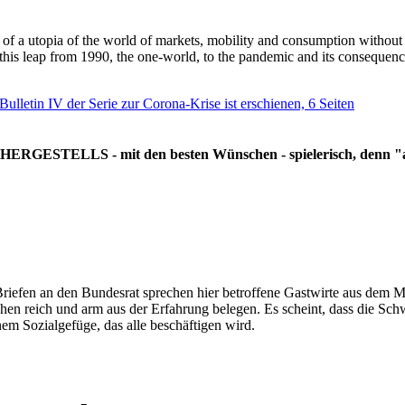
g of a utopia of the world of markets, mobility and consumption withou
 this leap from 1990, the one-world, to the pandemic and its consequenc
 Bulletin IV der Serie zur Corona-Krise ist erschienen, 6 Seiten
RGESTELLS - mit den besten Wünschen - spielerisch, denn "all
Briefen an den Bundesrat sprechen hier betroffene Gastwirte aus dem Mi
hen reich und arm aus der Erfahrung belegen. Es scheint, dass die Sc
nem Sozialgefüge, das alle beschäftigen wird.