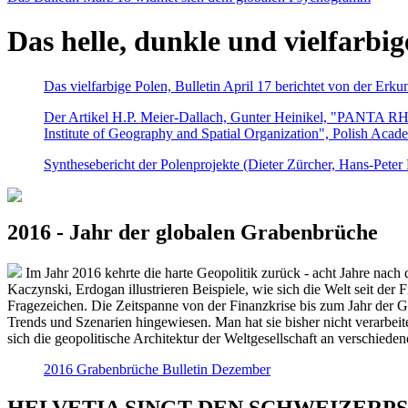
Das helle, dunkle und vielfarbig
Das vielfarbige Polen, Bulletin April 17 berichtet von der Erk
Der Artikel H.P. Meier-Dallach, Gunter Heinikel, "PANTA RHEI
Institute of Geography and Spatial Organization", Polish Acad
Synthesebericht der Polenprojekte (Dieter Zürcher, Hans-Pete
2016 - Jahr der globalen Grabenbrüche
Im Jahr 2016 kehrte die harte Geopolitik zurück - acht Jahre nach 
Kaczynski, Erdogan illustrieren Beispiele, wie sich die Welt seit der
Fragezeichen. Die Zeitspanne von der Finanzkrise bis zum Jahr der Gr
Trends und Szenarien hingewiesen. Man hat sie bisher nicht verarbe
sich die geopolitische Architektur der Weltgesellschaft an verschiede
2016 Grabenbrüche Bulletin Dezember
HELVETIA SINGT DEN SCHWEIZERPSALM 2