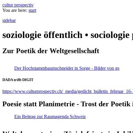
cultur prospectiv
You are here:
start
sidebar
soziologie öffentlich • sociologi
Zur Poetik der Weltgesellschaft
Der Hochstammbaumschneider in Sorge - Bilder von gs
DADA trifft DIGIT
https://www.culturprospectiv.ch/_media/gedicht_bulletin_februar_16-
Poesie statt Planimetrie - Trost der Poeti
Ein Beitrag zur Raumagenda Schweiz