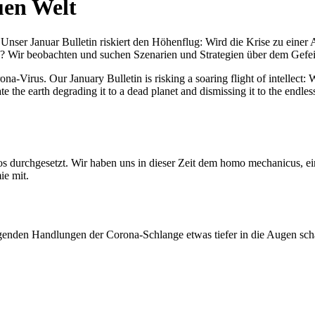
uen Welt
nser Januar Bulletin riskiert den Höhenflug: Wird die Krise zu einer 
All? Wir beobachten und suchen Szenarien und Strategien über dem Ge
-Virus. Our January Bulletin is risking a soaring flight of intellect: Wi
te the earth degrading it to a dead planet and dismissing it to the endl
os durchgesetzt. Wir haben uns in dieser Zeit dem homo mechanicus, e
ie mit.
genden Handlungen der Corona-Schlange etwas tiefer in die Augen sc