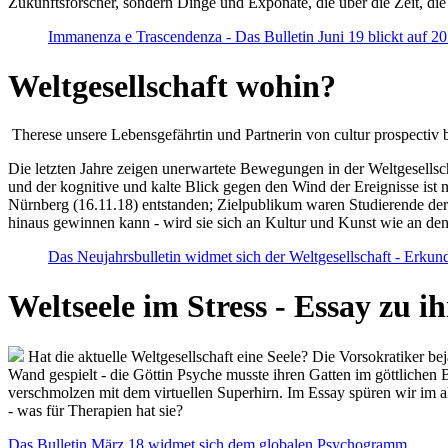
Zukunftsforscher, sondern Dinge und Exponate, die über die Zeit, di
Immanenza e Trascendenza - Das Bulletin Juni 19 blickt auf 2
Weltgesellschaft wohin?
Therese unsere Lebensgefährtin und Partnerin von cultur prospectiv b
Die letzten Jahre zeigen unerwartete Bewegungen in der Weltgesellscha
und der kognitive und kalte Blick gegen den Wind der Ereignisse ist 
Nürnberg (16.11.18) entstanden; Zielpublikum waren Studierende der
hinaus gewinnen kann - wird sie sich an Kultur und Kunst wie an d
Das Neujahrsbulletin widmet sich der Weltgesellschaft - Erkun
Weltseele im Stress - Essay zu 
Hat die aktuelle Weltgesellschaft eine Seele? Die Vorsokratiker b
Wand gespielt - die Göttin Psyche musste ihren Gatten im göttliche
verschmolzen mit dem virtuellen Superhirn. Im Essay spüren wir im 
- was für Therapien hat sie?
Das Bulletin März 18 widmet sich dem globalen Psychogramm