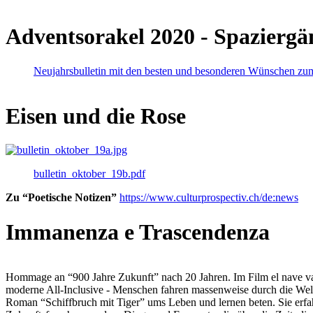
Adventsorakel 2020 - Spaziergä
Neujahrsbulletin mit den besten und besonderen Wünschen zu
Eisen und die Rose
bulletin_oktober_19b.pdf
Zu “Poetische Notizen”
https://www.culturprospectiv.ch/de:news
Immanenza e Trascendenza
Hommage an “900 Jahre Zukunft” nach 20 Jahren. Im Film el nave va lies
moderne All-Inclusive - Menschen fahren massenweise durch die Weltm
Roman “Schiffbruch mit Tiger” ums Leben und lernen beten. Sie erfah