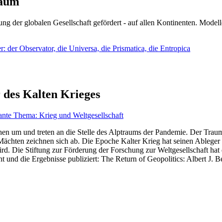
läum
ng der globalen Gesellschaft gefördert - auf allen Kontinenten. Modelle
 der Observator, die Universa, die Prismatica, die Entropica
 des Kalten Krieges
ante Thema: Krieg und Weltgesellschaft
en um und treten an die Stelle des Alptraums der Pandemie. Der Traum v
ten zeichnen sich ab. Die Epoche Kalter Krieg hat seinen Ableger bis 
d. Die Stiftung zur Förderung der Forschung zur Weltgesellschaft hat
 und die Ergebnisse publiziert: The Return of Geopolitics: Albert J. Be