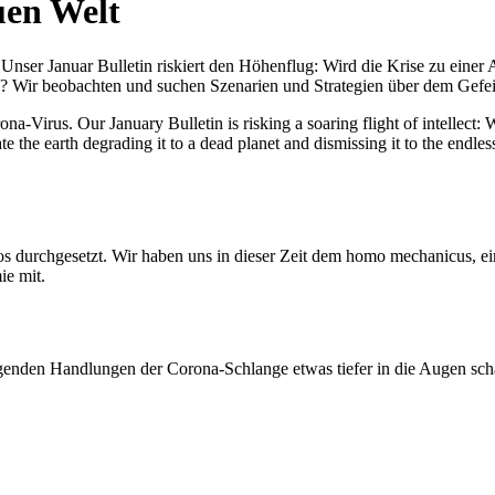
uen Welt
nser Januar Bulletin riskiert den Höhenflug: Wird die Krise zu einer 
All? Wir beobachten und suchen Szenarien und Strategien über dem Ge
-Virus. Our January Bulletin is risking a soaring flight of intellect: Wi
te the earth degrading it to a dead planet and dismissing it to the endl
os durchgesetzt. Wir haben uns in dieser Zeit dem homo mechanicus, e
ie mit.
genden Handlungen der Corona-Schlange etwas tiefer in die Augen sc