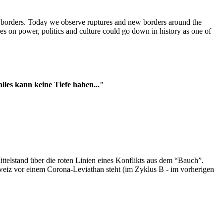
t borders. Today we observe ruptures and new borders around the
es on power, politics and culture could go down in history as one of
es kann keine Tiefe haben..."
ttelstand über die roten Linien eines Konflikts aus dem “Bauch”.
hweiz vor einem Corona-Leviathan steht (im Zyklus B - im vorherigen