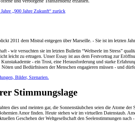
e offene und verborgene Transzendenz erzählen.
0 Jahre „900 Jahre Zukunft“ zurück
lickt 2011 dem Mistral entgegen über Marseille. - Sie ist im letzten J
ft - wir versuchten sie im letzten Bulletin “Weltseele im Stress” qual
nicht leicht zu ertragen. Unser Essay ist aus dem Festvortrag zur Eröf
 Kunstakademie - ein Trost, eine Herausforderung und starke Erfahrun
en Nöten und Bedürfnissen der Menschen engagieren müssen - und dürf
dungen, Bilder, Szenarien.
ihrer Stimmungslage
ejahten dies und meinten gar, die Sonnenstäubchen seien die Atome der
n Bohemien Amor finden. Heute stehen wir im virtuellen Datenstaub. Am
aktuellen Geschehen der Weltgesellschaft den Seelenstimmungen nach - 