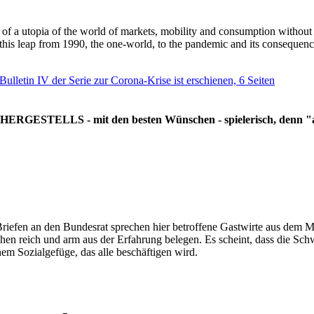
g of a utopia of the world of markets, mobility and consumption withou
 this leap from 1990, the one-world, to the pandemic and its consequenc
 Bulletin IV der Serie zur Corona-Krise ist erschienen, 6 Seiten
RGESTELLS - mit den besten Wünschen - spielerisch, denn "all
Briefen an den Bundesrat sprechen hier betroffene Gastwirte aus dem Mi
hen reich und arm aus der Erfahrung belegen. Es scheint, dass die Sc
nem Sozialgefüge, das alle beschäftigen wird.