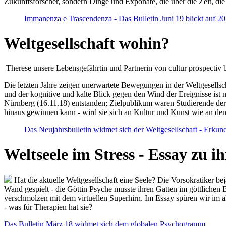
Zukunftsforscher, sondern Dinge und Exponate, die über die Zeit, di
Immanenza e Trascendenza - Das Bulletin Juni 19 blickt auf 2
Weltgesellschaft wohin?
Therese unsere Lebensgefährtin und Partnerin von cultur prospectiv b
Die letzten Jahre zeigen unerwartete Bewegungen in der Weltgesellscha
und der kognitive und kalte Blick gegen den Wind der Ereignisse ist 
Nürnberg (16.11.18) entstanden; Zielpublikum waren Studierende der
hinaus gewinnen kann - wird sie sich an Kultur und Kunst wie an d
Das Neujahrsbulletin widmet sich der Weltgesellschaft - Erkun
Weltseele im Stress - Essay zu 
Hat die aktuelle Weltgesellschaft eine Seele? Die Vorsokratiker b
Wand gespielt - die Göttin Psyche musste ihren Gatten im göttliche
verschmolzen mit dem virtuellen Superhirn. Im Essay spüren wir im 
- was für Therapien hat sie?
Das Bulletin März 18 widmet sich dem globalen Psychogramm