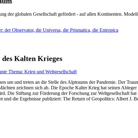
läum
ng der globalen Gesellschaft gefördert - auf allen Kontinenten. Modelle
 der Observator, die Universa, die Prismatica, die Entropica
 des Kalten Krieges
ante Thema: Krieg und Weltgesellschaft
en um und treten an die Stelle des Alptraums der Pandemie. Der Traum v
ten zeichnen sich ab. Die Epoche Kalter Krieg hat seinen Ableger bis 
d. Die Stiftung zur Förderung der Forschung zur Weltgesellschaft hat
 und die Ergebnisse publiziert: The Return of Geopolitics: Albert J. Be