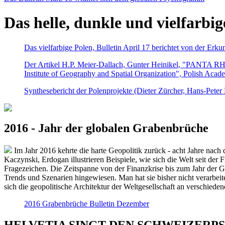
Das helle, dunkle und vielfarbig
Das vielfarbige Polen, Bulletin April 17 berichtet von der Erk
Der Artikel H.P. Meier-Dallach, Gunter Heinikel, "PANTA RHEI
Institute of Geography and Spatial Organization", Polish Acad
Synthesebericht der Polenprojekte (Dieter Zürcher, Hans-Pete
2016 - Jahr der globalen Grabenbrüche
Im Jahr 2016 kehrte die harte Geopolitik zurück - acht Jahre nach 
Kaczynski, Erdogan illustrieren Beispiele, wie sich die Welt seit der
Fragezeichen. Die Zeitspanne von der Finanzkrise bis zum Jahr der Gr
Trends und Szenarien hingewiesen. Man hat sie bisher nicht verarbe
sich die geopolitische Architektur der Weltgesellschaft an verschiede
2016 Grabenbrüche Bulletin Dezember
HELVETIA SINGT DEN SCHWEIZERPSALM 2