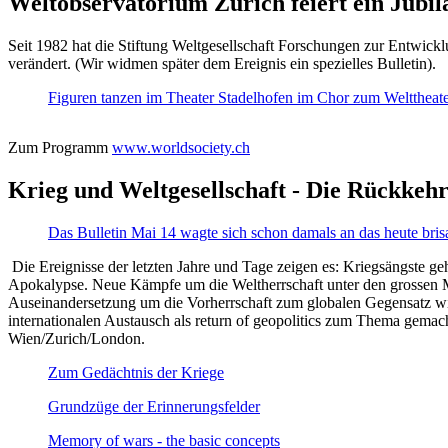
Weltobservatorium Zürich feiert ein Jubi
Seit 1982 hat die Stiftung Weltgesellschaft Forschungen zur Entwicklu
verändert. (Wir widmen später dem Ereignis ein spezielles Bulletin).
Figuren tanzen im Theater Stadelhofen im Chor zum Welttheater:
Zum Programm
www.worldsociety.ch
Krieg und Weltgesellschaft - Die Rückkehr
Das Bulletin Mai 14 wagte sich schon damals an das heute bris
Die Ereignisse der letzten Jahre und Tage zeigen es: Kriegsängste geh
Apokalypse. Neue Kämpfe um die Weltherrschaft unter den grossen Mäch
Auseinandersetzung um die Vorherrschaft zum globalen Gegensatz wir
internationalen Austausch als return of geopolitics zum Thema gemacht
Wien/Zurich/London.
Zum Gedächtnis der Kriege
Grundzüge der Erinnerungsfelder
Memory of wars - the basic concepts