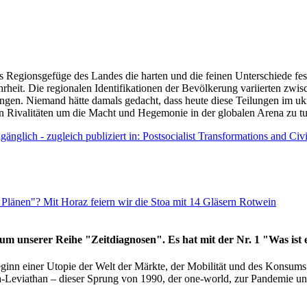
as Regionsgefüge des Landes die harten und die feinen Unterschiede fes
hrheit. Die regionalen Identifikationen der Bevölkerung variierten zwi
ngen. Niemand hätte damals gedacht, dass heute diese Teilungen im uk
 den Rivalitäten um die Macht und Hegemonie in der globalen Arena zu t
änglich - zugleich publiziert in: Postsocialist Transformations and Ci
Plänen"? Mit Horaz feiern wir die Stoa mit 14 Gläsern Rotwein
läum unserer Reihe "Zeitdiagnosen". Es hat mit der Nr. 1 "Was ist
eginn einer Utopie der Welt der Märkte, der Mobilität und des Konsu
viathan – dieser Sprung von 1990, der one-world, zur Pandemie und i