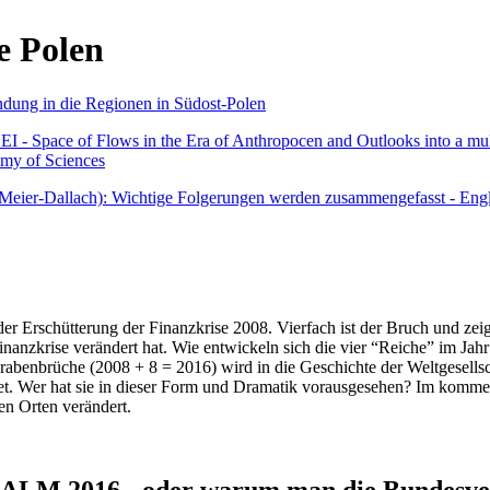
e Polen
undung in die Regionen in Südost-Polen
 - Space of Flows in the Era of Anthropocen and Outlooks into a mult
emy of Sciences
r Meier-Dallach): Wichtige Folgerungen werden zusammengefasst - Engl
der Erschütterung der Finanzkrise 2008. Vierfach ist der Bruch und zeig
 Finanzkrise verändert hat. Wie entwickeln sich die vier “Reiche” im J
abenbrüche (2008 + 8 = 2016) wird in die Geschichte der Weltgesellsch
itet. Wer hat sie in dieser Form und Dramatik vorausgesehen? Im komm
nen Orten verändert.
016 - oder warum man die Bundesverfa