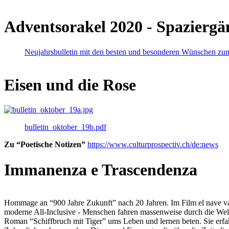
Adventsorakel 2020 - Spaziergä
Neujahrsbulletin mit den besten und besonderen Wünschen zu
Eisen und die Rose
bulletin_oktober_19b.pdf
Zu “Poetische Notizen”
https://www.culturprospectiv.ch/de:news
Immanenza e Trascendenza
Hommage an “900 Jahre Zukunft” nach 20 Jahren. Im Film el nave va lies
moderne All-Inclusive - Menschen fahren massenweise durch die Weltm
Roman “Schiffbruch mit Tiger” ums Leben und lernen beten. Sie erfah