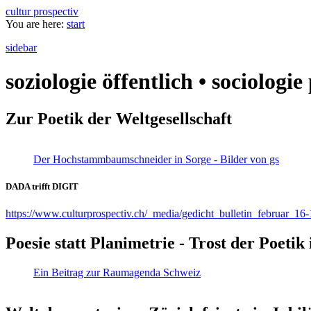
cultur prospectiv
You are here:
start
sidebar
soziologie öffentlich • sociologi
Zur Poetik der Weltgesellschaft
Der Hochstammbaumschneider in Sorge - Bilder von gs
DADA trifft DIGIT
https://www.culturprospectiv.ch/_media/gedicht_bulletin_februar_16-
Poesie statt Planimetrie - Trost der Poeti
Ein Beitrag zur Raumagenda Schweiz