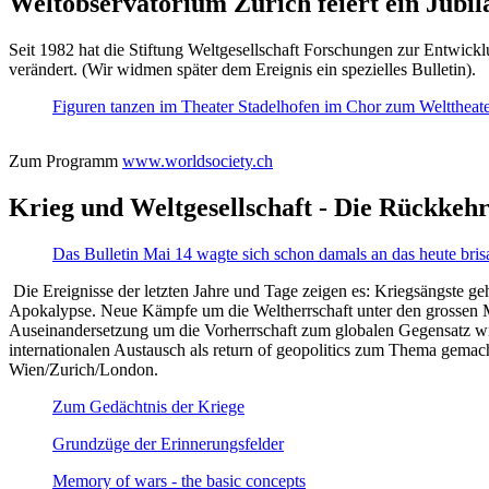
Weltobservatorium Zürich feiert ein Jubi
Seit 1982 hat die Stiftung Weltgesellschaft Forschungen zur Entwicklu
verändert. (Wir widmen später dem Ereignis ein spezielles Bulletin).
Figuren tanzen im Theater Stadelhofen im Chor zum Welttheater:
Zum Programm
www.worldsociety.ch
Krieg und Weltgesellschaft - Die Rückkehr
Das Bulletin Mai 14 wagte sich schon damals an das heute bris
Die Ereignisse der letzten Jahre und Tage zeigen es: Kriegsängste geh
Apokalypse. Neue Kämpfe um die Weltherrschaft unter den grossen Mäch
Auseinandersetzung um die Vorherrschaft zum globalen Gegensatz wir
internationalen Austausch als return of geopolitics zum Thema gemacht
Wien/Zurich/London.
Zum Gedächtnis der Kriege
Grundzüge der Erinnerungsfelder
Memory of wars - the basic concepts