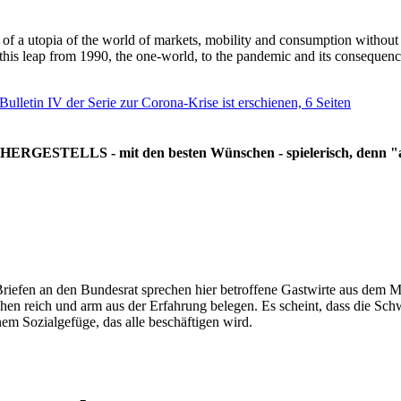
g of a utopia of the world of markets, mobility and consumption withou
 this leap from 1990, the one-world, to the pandemic and its consequenc
 Bulletin IV der Serie zur Corona-Krise ist erschienen, 6 Seiten
RGESTELLS - mit den besten Wünschen - spielerisch, denn "all
Briefen an den Bundesrat sprechen hier betroffene Gastwirte aus dem Mi
hen reich und arm aus der Erfahrung belegen. Es scheint, dass die Sc
nem Sozialgefüge, das alle beschäftigen wird.