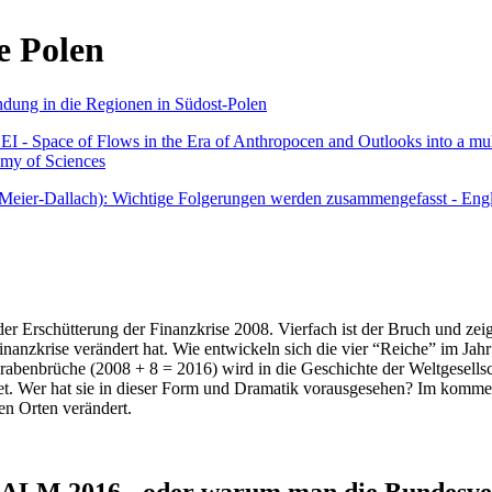
e Polen
undung in die Regionen in Südost-Polen
 - Space of Flows in the Era of Anthropocen and Outlooks into a mult
emy of Sciences
r Meier-Dallach): Wichtige Folgerungen werden zusammengefasst - Engl
der Erschütterung der Finanzkrise 2008. Vierfach ist der Bruch und zeig
 Finanzkrise verändert hat. Wie entwickeln sich die vier “Reiche” im J
abenbrüche (2008 + 8 = 2016) wird in die Geschichte der Weltgesellsch
itet. Wer hat sie in dieser Form und Dramatik vorausgesehen? Im komm
nen Orten verändert.
016 - oder warum man die Bundesverfa