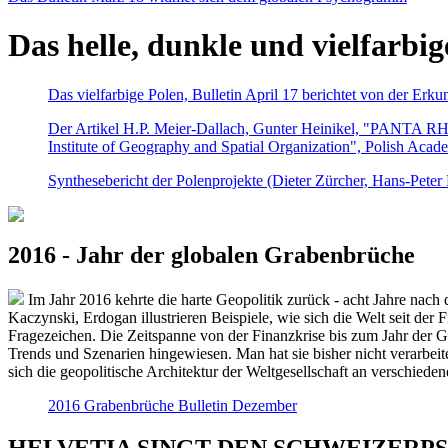
Das helle, dunkle und vielfarbig
Das vielfarbige Polen, Bulletin April 17 berichtet von der Erk
Der Artikel H.P. Meier-Dallach, Gunter Heinikel, "PANTA RHEI
Institute of Geography and Spatial Organization", Polish Acad
Synthesebericht der Polenprojekte (Dieter Zürcher, Hans-Pete
2016 - Jahr der globalen Grabenbrüche
Im Jahr 2016 kehrte die harte Geopolitik zurück - acht Jahre nach 
Kaczynski, Erdogan illustrieren Beispiele, wie sich die Welt seit der
Fragezeichen. Die Zeitspanne von der Finanzkrise bis zum Jahr der Gr
Trends und Szenarien hingewiesen. Man hat sie bisher nicht verarbe
sich die geopolitische Architektur der Weltgesellschaft an verschiede
2016 Grabenbrüche Bulletin Dezember
HELVETIA SINGT DEN SCHWEIZERPSALM 2