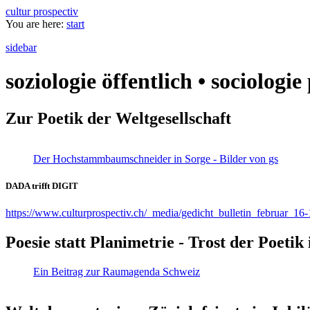
cultur prospectiv
You are here:
start
sidebar
soziologie öffentlich • sociologi
Zur Poetik der Weltgesellschaft
Der Hochstammbaumschneider in Sorge - Bilder von gs
DADA trifft DIGIT
https://www.culturprospectiv.ch/_media/gedicht_bulletin_februar_16-
Poesie statt Planimetrie - Trost der Poeti
Ein Beitrag zur Raumagenda Schweiz