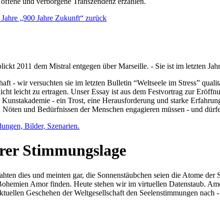
e offene und verborgene Transzendenz erzählen.
0 Jahre „900 Jahre Zukunft“ zurück
lickt 2011 dem Mistral entgegen über Marseille. - Sie ist im letzten J
ft - wir versuchten sie im letzten Bulletin “Weltseele im Stress” qual
nicht leicht zu ertragen. Unser Essay ist aus dem Festvortrag zur Eröf
 Kunstakademie - ein Trost, eine Herausforderung und starke Erfahrun
en Nöten und Bedürfnissen der Menschen engagieren müssen - und dürf
dungen, Bilder, Szenarien.
ihrer Stimmungslage
ejahten dies und meinten gar, die Sonnenstäubchen seien die Atome der
n Bohemien Amor finden. Heute stehen wir im virtuellen Datenstaub. Am
aktuellen Geschehen der Weltgesellschaft den Seelenstimmungen nach - 