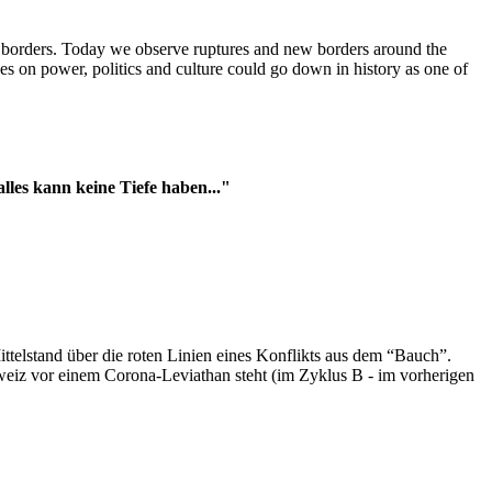
t borders. Today we observe ruptures and new borders around the
es on power, politics and culture could go down in history as one of
es kann keine Tiefe haben..."
ttelstand über die roten Linien eines Konflikts aus dem “Bauch”.
hweiz vor einem Corona-Leviathan steht (im Zyklus B - im vorherigen