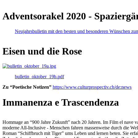
Adventsorakel 2020 - Spaziergä
Neujahrsbulletin mit den besten und besonderen Wünschen zu
Eisen und die Rose
bulletin_oktober_19b.pdf
Zu “Poetische Notizen”
https://www.culturprospectiv.ch/de:news
Immanenza e Trascendenza
Hommage an “900 Jahre Zukunft” nach 20 Jahren. Im Film el nave va lies
moderne All-Inclusive - Menschen fahren massenweise durch die Weltm
Roman “Schiffbruch mit Tiger” ums Leben und lernen beten. Sie erfah