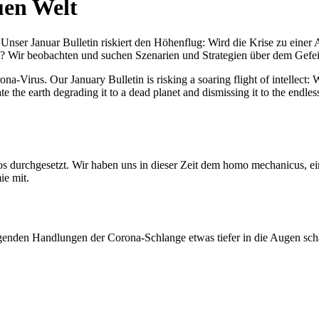
uen Welt
nser Januar Bulletin riskiert den Höhenflug: Wird die Krise zu einer 
All? Wir beobachten und suchen Szenarien und Strategien über dem Ge
-Virus. Our January Bulletin is risking a soaring flight of intellect: Wi
te the earth degrading it to a dead planet and dismissing it to the endl
os durchgesetzt. Wir haben uns in dieser Zeit dem homo mechanicus, e
ie mit.
genden Handlungen der Corona-Schlange etwas tiefer in die Augen sc