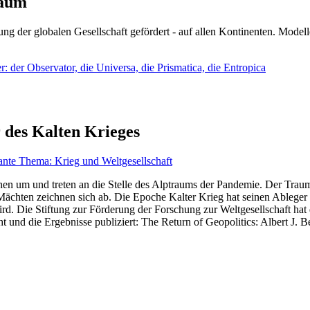
läum
ng der globalen Gesellschaft gefördert - auf allen Kontinenten. Modelle
 der Observator, die Universa, die Prismatica, die Entropica
 des Kalten Krieges
ante Thema: Krieg und Weltgesellschaft
en um und treten an die Stelle des Alptraums der Pandemie. Der Traum v
ten zeichnen sich ab. Die Epoche Kalter Krieg hat seinen Ableger bis 
d. Die Stiftung zur Förderung der Forschung zur Weltgesellschaft hat
 und die Ergebnisse publiziert: The Return of Geopolitics: Albert J. Be