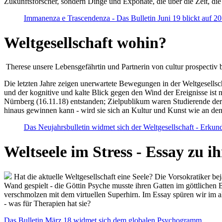
Zukunftsforscher, sondern Dinge und Exponate, die über die Zeit, di
Immanenza e Trascendenza - Das Bulletin Juni 19 blickt auf 2
Weltgesellschaft wohin?
Therese unsere Lebensgefährtin und Partnerin von cultur prospectiv b
Die letzten Jahre zeigen unerwartete Bewegungen in der Weltgesellscha
und der kognitive und kalte Blick gegen den Wind der Ereignisse ist 
Nürnberg (16.11.18) entstanden; Zielpublikum waren Studierende der
hinaus gewinnen kann - wird sie sich an Kultur und Kunst wie an d
Das Neujahrsbulletin widmet sich der Weltgesellschaft - Erkun
Weltseele im Stress - Essay zu 
Hat die aktuelle Weltgesellschaft eine Seele? Die Vorsokratiker b
Wand gespielt - die Göttin Psyche musste ihren Gatten im göttliche
verschmolzen mit dem virtuellen Superhirn. Im Essay spüren wir im 
- was für Therapien hat sie?
Das Bulletin März 18 widmet sich dem globalen Psychogramm