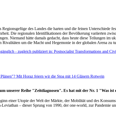
as Regionsgefüge des Landes die harten und die feinen Unterschiede fes
hrheit. Die regionalen Identifikationen der Bevölkerung variierten zwi
ngen. Niemand hätte damals gedacht, dass heute diese Teilungen im uk
 den Rivalitäten um die Macht und Hegemonie in der globalen Arena zu t
änglich - zugleich publiziert in: Postsocialist Transformations and Ci
Plänen"? Mit Horaz feiern wir die Stoa mit 14 Gläsern Rotwein
läum unserer Reihe "Zeitdiagnosen". Es hat mit der Nr. 1 "Was ist
eginn einer Utopie der Welt der Märkte, der Mobilität und des Konsu
viathan – dieser Sprung von 1990, der one-world, zur Pandemie und i