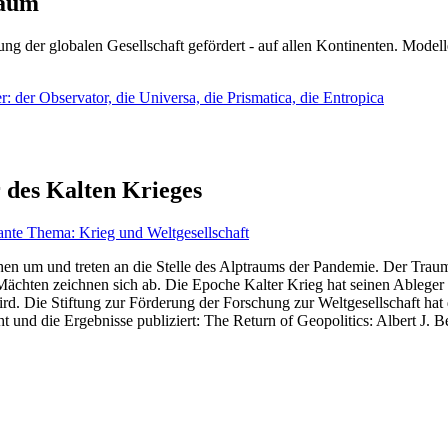
läum
ng der globalen Gesellschaft gefördert - auf allen Kontinenten. Modelle
 der Observator, die Universa, die Prismatica, die Entropica
 des Kalten Krieges
ante Thema: Krieg und Weltgesellschaft
en um und treten an die Stelle des Alptraums der Pandemie. Der Traum v
ten zeichnen sich ab. Die Epoche Kalter Krieg hat seinen Ableger bis 
d. Die Stiftung zur Förderung der Forschung zur Weltgesellschaft hat
 und die Ergebnisse publiziert: The Return of Geopolitics: Albert J. Be