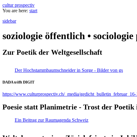
cultur prospectiv
You are here:
start
sidebar
soziologie öffentlich • sociologi
Zur Poetik der Weltgesellschaft
Der Hochstammbaumschneider in Sorge - Bilder von gs
DADA trifft DIGIT
https://www.culturprospectiv.ch/_media/gedicht_bulletin_februar_16-
Poesie statt Planimetrie - Trost der Poeti
Ein Beitrag zur Raumagenda Schweiz