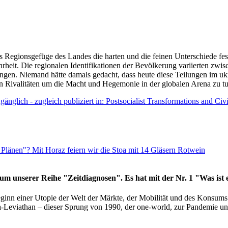
as Regionsgefüge des Landes die harten und die feinen Unterschiede fes
hrheit. Die regionalen Identifikationen der Bevölkerung variierten zwi
ngen. Niemand hätte damals gedacht, dass heute diese Teilungen im uk
 den Rivalitäten um die Macht und Hegemonie in der globalen Arena zu t
änglich - zugleich publiziert in: Postsocialist Transformations and Ci
Plänen"? Mit Horaz feiern wir die Stoa mit 14 Gläsern Rotwein
läum unserer Reihe "Zeitdiagnosen". Es hat mit der Nr. 1 "Was ist
eginn einer Utopie der Welt der Märkte, der Mobilität und des Konsu
viathan – dieser Sprung von 1990, der one-world, zur Pandemie und i