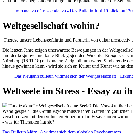
Zukunftsforscher, sondern Dinge und Exponate, die über die Zeit, di
Immanenza e Trascendenza - Das Bulletin Juni 19 blickt auf 2
Weltgesellschaft wohin?
Therese unsere Lebensgefährtin und Partnerin von cultur prospectiv b
Die letzten Jahre zeigen unerwartete Bewegungen in der Weltgesellscha
und der kognitive und kalte Blick gegen den Wind der Ereignisse ist 
Nürnberg (16.11.18) entstanden; Zielpublikum waren Studierende der
hinaus gewinnen kann - wird sie sich an Kultur und Kunst wie an d
Das Neujahrsbulletin widmet sich der Weltgesellschaft - Erkun
Weltseele im Stress - Essay zu 
Hat die aktuelle Weltgesellschaft eine Seele? Die Vorsokratiker b
Wand gespielt - die Göttin Psyche musste ihren Gatten im göttliche
verschmolzen mit dem virtuellen Superhirn. Im Essay spüren wir im 
- was für Therapien hat sie?
Das Bulletin März 18 widmet sich dem globalen Psychogramm