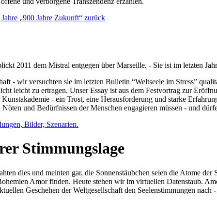
e offene und verborgene Transzendenz erzählen.
0 Jahre „900 Jahre Zukunft“ zurück
lickt 2011 dem Mistral entgegen über Marseille. - Sie ist im letzten J
ft - wir versuchten sie im letzten Bulletin “Weltseele im Stress” qual
nicht leicht zu ertragen. Unser Essay ist aus dem Festvortrag zur Eröf
 Kunstakademie - ein Trost, eine Herausforderung und starke Erfahrun
en Nöten und Bedürfnissen der Menschen engagieren müssen - und dürf
dungen, Bilder, Szenarien.
ihrer Stimmungslage
ejahten dies und meinten gar, die Sonnenstäubchen seien die Atome der
n Bohemien Amor finden. Heute stehen wir im virtuellen Datenstaub. Am
aktuellen Geschehen der Weltgesellschaft den Seelenstimmungen nach - 