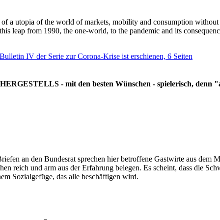
g of a utopia of the world of markets, mobility and consumption withou
 this leap from 1990, the one-world, to the pandemic and its consequenc
 Bulletin IV der Serie zur Corona-Krise ist erschienen, 6 Seiten
RGESTELLS - mit den besten Wünschen - spielerisch, denn "all
Briefen an den Bundesrat sprechen hier betroffene Gastwirte aus dem Mi
hen reich und arm aus der Erfahrung belegen. Es scheint, dass die Sc
nem Sozialgefüge, das alle beschäftigen wird.