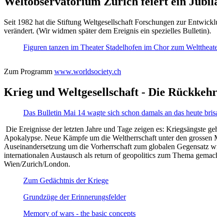
Weltobservatorium Zürich feiert ein Jubi
Seit 1982 hat die Stiftung Weltgesellschaft Forschungen zur Entwicklu
verändert. (Wir widmen später dem Ereignis ein spezielles Bulletin).
Figuren tanzen im Theater Stadelhofen im Chor zum Welttheater:
Zum Programm
www.worldsociety.ch
Krieg und Weltgesellschaft - Die Rückkehr
Das Bulletin Mai 14 wagte sich schon damals an das heute bris
Die Ereignisse der letzten Jahre und Tage zeigen es: Kriegsängste geh
Apokalypse. Neue Kämpfe um die Weltherrschaft unter den grossen Mäch
Auseinandersetzung um die Vorherrschaft zum globalen Gegensatz wir
internationalen Austausch als return of geopolitics zum Thema gemacht
Wien/Zurich/London.
Zum Gedächtnis der Kriege
Grundzüge der Erinnerungsfelder
Memory of wars - the basic concepts