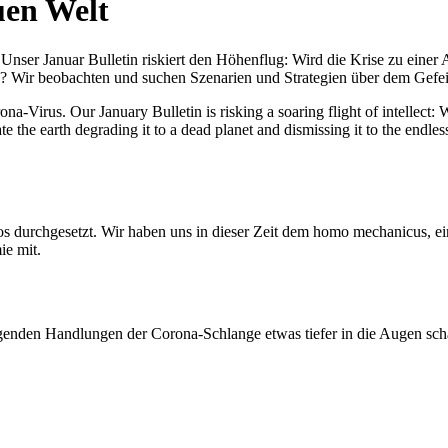
uen Welt
nser Januar Bulletin riskiert den Höhenflug: Wird die Krise zu einer 
All? Wir beobachten und suchen Szenarien und Strategien über dem Ge
-Virus. Our January Bulletin is risking a soaring flight of intellect: Wi
te the earth degrading it to a dead planet and dismissing it to the endl
os durchgesetzt. Wir haben uns in dieser Zeit dem homo mechanicus, e
ie mit.
genden Handlungen der Corona-Schlange etwas tiefer in die Augen sc