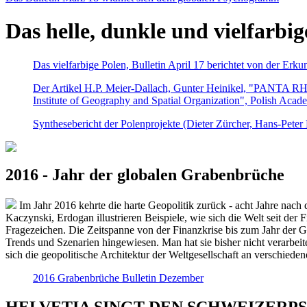
Das helle, dunkle und vielfarbig
Das vielfarbige Polen, Bulletin April 17 berichtet von der Erk
Der Artikel H.P. Meier-Dallach, Gunter Heinikel, "PANTA RHEI
Institute of Geography and Spatial Organization", Polish Acad
Synthesebericht der Polenprojekte (Dieter Zürcher, Hans-Pete
2016 - Jahr der globalen Grabenbrüche
Im Jahr 2016 kehrte die harte Geopolitik zurück - acht Jahre nach 
Kaczynski, Erdogan illustrieren Beispiele, wie sich die Welt seit der
Fragezeichen. Die Zeitspanne von der Finanzkrise bis zum Jahr der Gr
Trends und Szenarien hingewiesen. Man hat sie bisher nicht verarbe
sich die geopolitische Architektur der Weltgesellschaft an verschiede
2016 Grabenbrüche Bulletin Dezember
HELVETIA SINGT DEN SCHWEIZERPSALM 2