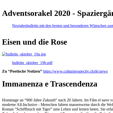
Adventsorakel 2020 - Spaziergä
Neujahrsbulletin mit den besten und besonderen Wünschen zu
Eisen und die Rose
bulletin_oktober_19b.pdf
Zu “Poetische Notizen”
https://www.culturprospectiv.ch/de:news
Immanenza e Trascendenza
Hommage an “900 Jahre Zukunft” nach 20 Jahren. Im Film el nave va lies
moderne All-Inclusive - Menschen fahren massenweise durch die Weltm
Roman “Schiffbruch mit Tiger” ums Leben und lernen beten. Sie erfah