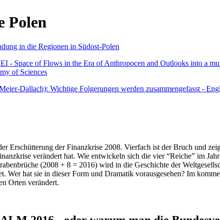
e Polen
undung in die Regionen in Südost-Polen
 - Space of Flows in the Era of Anthropocen and Outlooks into a mult
emy of Sciences
r Meier-Dallach): Wichtige Folgerungen werden zusammengefasst - Engl
der Erschütterung der Finanzkrise 2008. Vierfach ist der Bruch und zeig
 Finanzkrise verändert hat. Wie entwickeln sich die vier “Reiche” im J
abenbrüche (2008 + 8 = 2016) wird in die Geschichte der Weltgesellsch
itet. Wer hat sie in dieser Form und Dramatik vorausgesehen? Im komm
nen Orten verändert.
016 - oder warum man die Bundesverfa