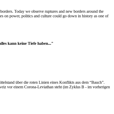
t borders. Today we observe ruptures and new borders around the
es on power, politics and culture could go down in history as one of
es kann keine Tiefe haben..."
ttelstand über die roten Linien eines Konflikts aus dem “Bauch”.
hweiz vor einem Corona-Leviathan steht (im Zyklus B - im vorherigen