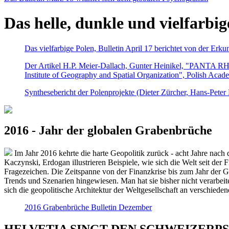
Das helle, dunkle und vielfarbig
Das vielfarbige Polen, Bulletin April 17 berichtet von der Erk
Der Artikel H.P. Meier-Dallach, Gunter Heinikel, "PANTA RHEI
Institute of Geography and Spatial Organization", Polish Acad
Synthesebericht der Polenprojekte (Dieter Zürcher, Hans-Pete
2016 - Jahr der globalen Grabenbrüche
Im Jahr 2016 kehrte die harte Geopolitik zurück - acht Jahre nach 
Kaczynski, Erdogan illustrieren Beispiele, wie sich die Welt seit der
Fragezeichen. Die Zeitspanne von der Finanzkrise bis zum Jahr der Gr
Trends und Szenarien hingewiesen. Man hat sie bisher nicht verarbe
sich die geopolitische Architektur der Weltgesellschaft an verschiede
2016 Grabenbrüche Bulletin Dezember
HELVETIA SINGT DEN SCHWEIZERPSALM 2