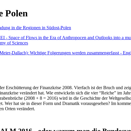
e Polen
undung in die Regionen in Südost-Polen
 - Space of Flows in the Era of Anthropocen and Outlooks into a mult
emy of Sciences
r Meier-Dallach): Wichtige Folgerungen werden zusammengefasst - Engl
der Erschütterung der Finanzkrise 2008. Vierfach ist der Bruch und zeig
 Finanzkrise verändert hat. Wie entwickeln sich die vier “Reiche” im J
abenbrüche (2008 + 8 = 2016) wird in die Geschichte der Weltgesellsch
itet. Wer hat sie in dieser Form und Dramatik vorausgesehen? Im komm
nen Orten verändert.
016 - oder warum man die Bundesverfa