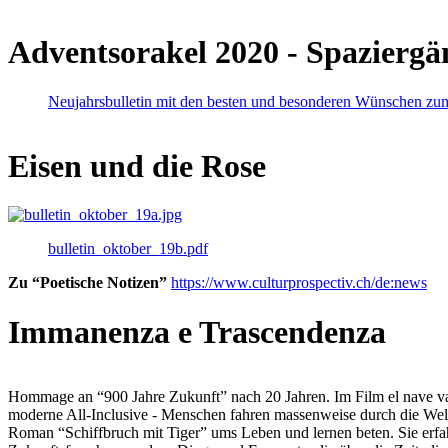
Adventsorakel 2020 - Spaziergä
Neujahrsbulletin mit den besten und besonderen Wünschen zu
Eisen und die Rose
bulletin_oktober_19b.pdf
Zu “Poetische Notizen”
https://www.culturprospectiv.ch/de:news
Immanenza e Trascendenza
Hommage an “900 Jahre Zukunft” nach 20 Jahren. Im Film el nave va lies
moderne All-Inclusive - Menschen fahren massenweise durch die Weltm
Roman “Schiffbruch mit Tiger” ums Leben und lernen beten. Sie erfah