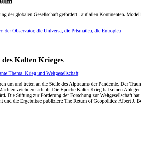
läum
ng der globalen Gesellschaft gefördert - auf allen Kontinenten. Modelle
 der Observator, die Universa, die Prismatica, die Entropica
 des Kalten Krieges
ante Thema: Krieg und Weltgesellschaft
en um und treten an die Stelle des Alptraums der Pandemie. Der Traum v
ten zeichnen sich ab. Die Epoche Kalter Krieg hat seinen Ableger bis 
d. Die Stiftung zur Förderung der Forschung zur Weltgesellschaft hat
 und die Ergebnisse publiziert: The Return of Geopolitics: Albert J. Be