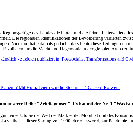
as Regionsgefüge des Landes die harten und die feinen Unterschiede fes
hrheit. Die regionalen Identifikationen der Bevölkerung variierten zwi
ngen. Niemand hätte damals gedacht, dass heute diese Teilungen im uk
 den Rivalitäten um die Macht und Hegemonie in der globalen Arena zu t
änglich - zugleich publiziert in: Postsocialist Transformations and Ci
Plänen"? Mit Horaz feiern wir die Stoa mit 14 Gläsern Rotwein
läum unserer Reihe "Zeitdiagnosen". Es hat mit der Nr. 1 "Was ist
eginn einer Utopie der Welt der Märkte, der Mobilität und des Konsu
viathan – dieser Sprung von 1990, der one-world, zur Pandemie und i