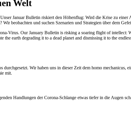
uen Welt
nser Januar Bulletin riskiert den Höhenflug: Wird die Krise zu einer 
All? Wir beobachten und suchen Szenarien und Strategien über dem Ge
-Virus. Our January Bulletin is risking a soaring flight of intellect: Wi
te the earth degrading it to a dead planet and dismissing it to the endl
os durchgesetzt. Wir haben uns in dieser Zeit dem homo mechanicus, e
ie mit.
genden Handlungen der Corona-Schlange etwas tiefer in die Augen sc