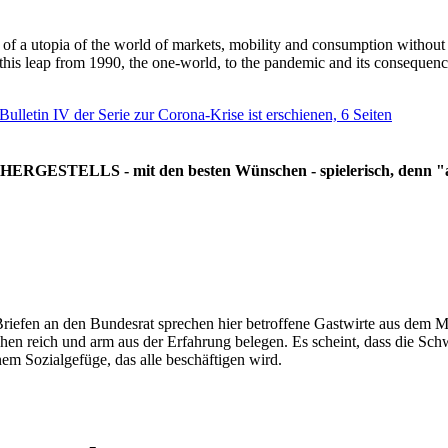
g of a utopia of the world of markets, mobility and consumption withou
 this leap from 1990, the one-world, to the pandemic and its consequenc
 Bulletin IV der Serie zur Corona-Krise ist erschienen, 6 Seiten
RGESTELLS - mit den besten Wünschen - spielerisch, denn "all
Briefen an den Bundesrat sprechen hier betroffene Gastwirte aus dem Mi
hen reich und arm aus der Erfahrung belegen. Es scheint, dass die Sc
nem Sozialgefüge, das alle beschäftigen wird.