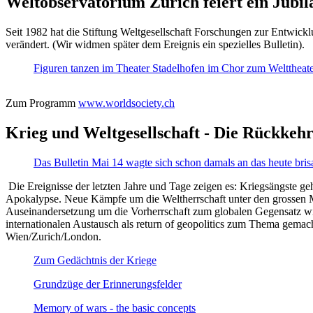
Weltobservatorium Zürich feiert ein Jubi
Seit 1982 hat die Stiftung Weltgesellschaft Forschungen zur Entwicklu
verändert. (Wir widmen später dem Ereignis ein spezielles Bulletin).
Figuren tanzen im Theater Stadelhofen im Chor zum Welttheater:
Zum Programm
www.worldsociety.ch
Krieg und Weltgesellschaft - Die Rückkehr
Das Bulletin Mai 14 wagte sich schon damals an das heute bris
Die Ereignisse der letzten Jahre und Tage zeigen es: Kriegsängste geh
Apokalypse. Neue Kämpfe um die Weltherrschaft unter den grossen Mäch
Auseinandersetzung um die Vorherrschaft zum globalen Gegensatz wir
internationalen Austausch als return of geopolitics zum Thema gemacht
Wien/Zurich/London.
Zum Gedächtnis der Kriege
Grundzüge der Erinnerungsfelder
Memory of wars - the basic concepts