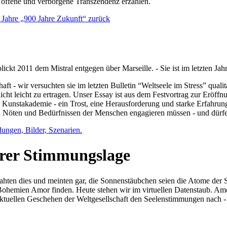
e offene und verborgene Transzendenz erzählen.
0 Jahre „900 Jahre Zukunft“ zurück
lickt 2011 dem Mistral entgegen über Marseille. - Sie ist im letzten J
ft - wir versuchten sie im letzten Bulletin “Weltseele im Stress” qual
nicht leicht zu ertragen. Unser Essay ist aus dem Festvortrag zur Eröf
 Kunstakademie - ein Trost, eine Herausforderung und starke Erfahrun
en Nöten und Bedürfnissen der Menschen engagieren müssen - und dürf
dungen, Bilder, Szenarien.
ihrer Stimmungslage
ejahten dies und meinten gar, die Sonnenstäubchen seien die Atome der
n Bohemien Amor finden. Heute stehen wir im virtuellen Datenstaub. Am
aktuellen Geschehen der Weltgesellschaft den Seelenstimmungen nach - 