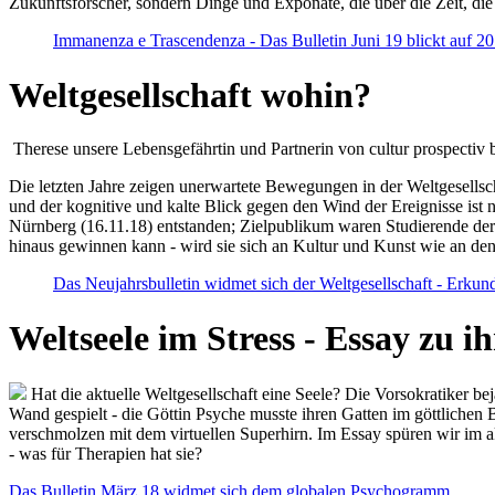
Zukunftsforscher, sondern Dinge und Exponate, die über die Zeit, di
Immanenza e Trascendenza - Das Bulletin Juni 19 blickt auf 2
Weltgesellschaft wohin?
Therese unsere Lebensgefährtin und Partnerin von cultur prospectiv b
Die letzten Jahre zeigen unerwartete Bewegungen in der Weltgesellscha
und der kognitive und kalte Blick gegen den Wind der Ereignisse ist 
Nürnberg (16.11.18) entstanden; Zielpublikum waren Studierende der
hinaus gewinnen kann - wird sie sich an Kultur und Kunst wie an d
Das Neujahrsbulletin widmet sich der Weltgesellschaft - Erkun
Weltseele im Stress - Essay zu 
Hat die aktuelle Weltgesellschaft eine Seele? Die Vorsokratiker b
Wand gespielt - die Göttin Psyche musste ihren Gatten im göttliche
verschmolzen mit dem virtuellen Superhirn. Im Essay spüren wir im 
- was für Therapien hat sie?
Das Bulletin März 18 widmet sich dem globalen Psychogramm