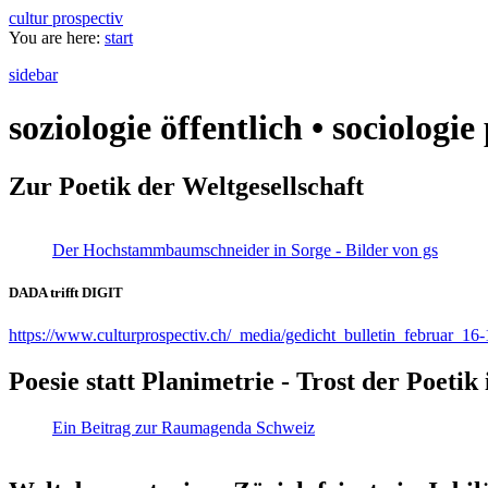
cultur prospectiv
You are here:
start
sidebar
soziologie öffentlich • sociologi
Zur Poetik der Weltgesellschaft
Der Hochstammbaumschneider in Sorge - Bilder von gs
DADA trifft DIGIT
https://www.culturprospectiv.ch/_media/gedicht_bulletin_februar_16-
Poesie statt Planimetrie - Trost der Poeti
Ein Beitrag zur Raumagenda Schweiz