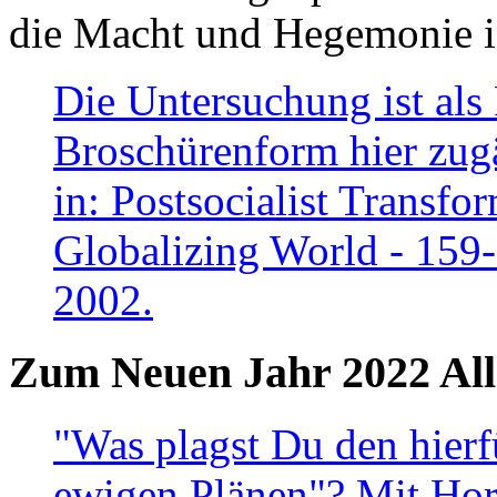
die Macht und Hegemonie in
Die Untersuchung ist als 
Broschürenform hier zugä
in: Postsocialist Transfo
Globalizing World - 159
2002.
Zum Neuen Jahr 2022 All
"Was plagst Du den hierf
ewigen Plänen"? Mit Hora