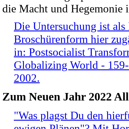
die Macht und Hegemonie in
Die Untersuchung ist als 
Broschürenform hier zugä
in: Postsocialist Transfo
Globalizing World - 159
2002.
Zum Neuen Jahr 2022 All
"Was plagst Du den hierf
ewigen Plänen"? Mit Hora