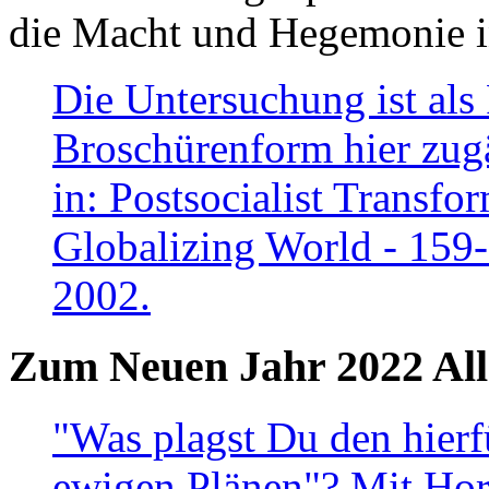
die Macht und Hegemonie in
Die Untersuchung ist als 
Broschürenform hier zugä
in: Postsocialist Transfo
Globalizing World - 159
2002.
Zum Neuen Jahr 2022 All
"Was plagst Du den hierf
ewigen Plänen"? Mit Hora