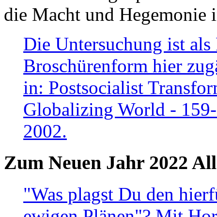
die Macht und Hegemonie in
Die Untersuchung ist als 
Broschürenform hier zugä
in: Postsocialist Transfo
Globalizing World - 159
2002.
Zum Neuen Jahr 2022 All
"Was plagst Du den hierf
ewigen Plänen"? Mit Hora